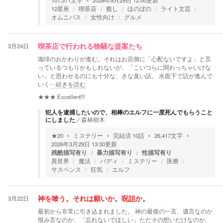
101,371
文字
2026年5月29日 12:00
更新
12星座
喫茶店
癒し
ほのぼの
ライト文芸
オムニバス
女性向け
グルメ
3月24日
喫茶店で行われる物騒な提案たち
珈琲のおかわりが進む。それはお店側に「心配ないですよ」と言
っているつもりかもしれないが、「こいつらに関わっちゃいけな
い」と思わせるのにも十分な、きな臭い話。 水面下で話が進んで
いく
…続きを読む
★★★
Excellent!!!
犯人を逮捕したいので、相棒のエルフに一度死んでもらうこと
にしました
／
森林樹木
★
20
ミステリー
完結済
10
話
26,417
文字
2026年3月29日 13:30
更新
残酷描写有り
暴力描写有り
性描写有り
異世界
魔法
バディ
ミステリー
医療
サスペンス
狂気
エルフ
3月22日
神を喰う。それは願いか。呪詛か。
最初から非常に引き込まれました。 神の最後の一言、遺言なのか
恨み言なのか、「忘れないでほしい」ただその想いだけなのか、