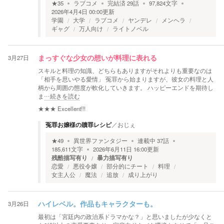
★
35
ラブコメ
完結済
29
話
97,824
文字
2026年4月4日 00:00
更新
学園
大学
ラブコメ
ヤンデレ
メンヘラ
ギャグ
万人向け
ライトノベル
3月27日
まっすぐな少女の想いが料理に表れる
スキルと料理の知識、どちらもありますがそれよりも重要なのは
「相手を思いやる愛情」 冤罪から始まりますが、彼女の料理と人
柄から周囲の態度が軟化していきます。 ハッピーエンドを期待し
ま
…続きを読む
★★★
Excellent!!!
冤罪お嬢様の贖罪レシピ
／
おじぇ
★
49
異世界ファンタジー
連載中
37
話
185,611
文字
2026年6月11日 16:00
更新
残酷描写有り
暴力描写有り
恋愛
悪役令嬢
部分的にチート
料理
女主人公
魔法
追放
成り上がり
3月26日
ハイレベル。作品もキャラクターも。
最初は「宮廷内の政治系ドラマかな？」と思いましたが少なくと