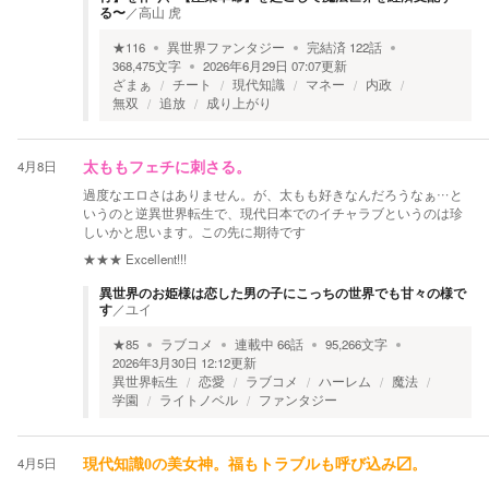
る〜
／
高山 虎
★
116
異世界ファンタジー
完結済
122
話
368,475
文字
2026年6月29日 07:07
更新
ざまぁ
チート
現代知識
マネー
内政
無双
追放
成り上がり
4月8日
太ももフェチに刺さる。
過度なエロさはありません。が、太もも好きなんだろうなぁ…と
いうのと逆異世界転生で、現代日本でのイチャラブというのは珍
しいかと思います。この先に期待です
★★★
Excellent!!!
異世界のお姫様は恋した男の子にこっちの世界でも甘々の様で
す
／
ユイ
★
85
ラブコメ
連載中
66
話
95,266
文字
2026年3月30日 12:12
更新
異世界転生
恋愛
ラブコメ
ハーレム
魔法
学園
ライトノベル
ファンタジー
4月5日
現代知識0の美女神。福もトラブルも呼び込み〼。