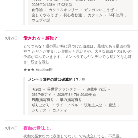
2026年2月28日 17:02
更新
創作論
カクヨムオンリー
ガンガンいこうぜ
楽しくやろうぜ
初心者歓迎
カクヨム
AI不使用
ウェブ小説
3月29日
愛される＝最強？
とてつもなく運の悪い時に見つけた遺産は、最強であり最凶の邪
神？ ただただ羨ましい展開かと思いきや、大きな組織との戦いの
予感が進んでいきます。 メンヘラでもヤンデレでも魅力的なお姉
さ
…続きを読む
★★★
Excellent!!!
メンヘラ邪神の愛は破滅的！?
／
熊
★
262
異世界ファンタジー
連載中
79
話
269,749
文字
2026年8月7日 20:00
更新
残酷描写有り
暴力描写有り
成り上がり
ライトノベル
現地主人公
魔法
シリアス
コメディ
3月29日
夜伽の意味よ。
夜伽の巫女なのに夜伽してない。でも成立してる。不思議。