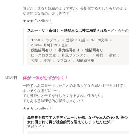
設定だけ見ると短編のようですが、長期化するとしたらどのよう
な展開になるのか楽しみです
★★★
Excellent!!!
スルー・ザ・夜伽！ ～鉄壁巫女は神に溺愛される～
／
くらたの
★
250
ラブコメ
連載中
39
話
97,570
文字
2026年8月8日 19:00
更新
残酷描写有り
暴力描写有り
性描写有り
ビーズログ文庫
和風ファンタジー
神様
巫女
恋愛
溺愛
ラブコメ
AI補助利用
3月27日
体が…体がむずがゆく！
一瞬でも厨二を発症したことのある人間なら思わず声を上げてし
まいそうなほどに……。
でも可愛いと全てを許したくなるよね。仕方ない。
でもある意味理想的な状況じゃない？
★★★
Excellent!!!
黒歴史を捨てて大学デビューした俺、なぜか三人のヤバい美少
女に囲まれて再び社会的死を迎えてしまったんだが
／
紫糸ケイト