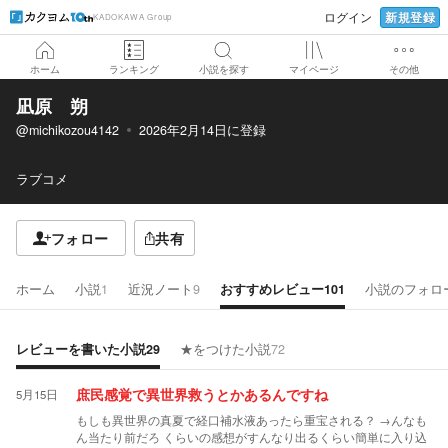
新規登録
ログイン
KADOKAWA Group
ホーム
ランキング
小説を探す
マイページ
その他
凪原 朔
@michikozou4142
2026年2月14日
に登録
ラブコメ
フォロー
共有
ホーム
小説
1
近況ノート
9
おすすめレビュー
101
小説のフォロ
レビューを書いた小説
29
★をつけた小説
72
5月15日
庶民感覚で異世界救うとかあるんですね
もしも異世界の真夏で経口補水液あったら重宝される？ →んなも
ん当たり前だろ くらいの感想がすんなり出るくらい簡単に入り込