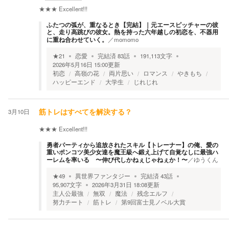
★★★
Excellent!!!
ふたつの弧が、重なるとき【完結】｜元エースピッチャーの彼
と、走り高跳びの彼女。熱を持った六年越しの初恋を、不器用
に重ね合わせていく。
／
momomo
★
21
恋愛
完結済
83
話
191,113
文字
2026年5月16日 15:00
更新
初恋
高嶺の花
両片思い
ロマンス
やきもち
ハッピーエンド
大学生
じれじれ
3月10日
筋トレはすべてを解決する？
★★★
Excellent!!!
勇者パーティから追放されたスキル【トレーナー】の俺、愛の
重いポンコツ美少女達を魔王級へ鍛え上げて自覚なしに最強ハ
ーレムを率いる 〜伸び代しかねぇじゃねぇか！〜
／
ゆうくん
★
49
異世界ファンタジー
完結済
43
話
95,907
文字
2026年3月31日 18:08
更新
主人公最強
無双
魔法
残念エルフ
努力チート
筋トレ
第9回富士見ノベル大賞