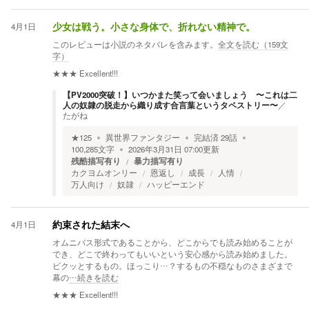
4月1日
少女は戦う。小さな身体で、折れない精神で。
このレビューは小説のネタバレを含みます。
全文を読む（
159
文
字）
★★★
Excellent!!!
【PV2000突破！】いつかまた笑って会いましょう 〜これは二
人の奴隷の脱走から織り成す合言葉というタペストリー〜
／
たがね
★
125
異世界ファンタジー
完結済
29
話
100,285
文字
2026年3月31日 07:00
更新
残酷描写有り
暴力描写有り
カクヨムオンリー
恩返し
成長
人情
万人向け
奴隷
ハッピーエンド
4月1日
約束された結末へ
オムニバス形式であることから、どこからでも読み始めることが
でき、どこで終わってもいいという安心感から読み始めました。
ビクッとするもの。ほっこり…？するもの不穏なものさまざまで
幕の
…続きを読む
★★★
Excellent!!!