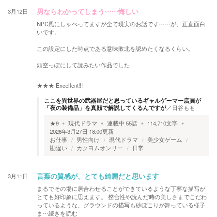
3月12日
男ならわかってしまう……悔しい
NPC風にしゃべってますが全て現実のお話です……が、正直面白
いです。
この設定にした時点である意味敗北を認めたくなるくらい。
頭空っぽにして読みたい作品でした
★★★
Excellent!!!
ここを異世界の武器屋だと思っているギャルゲーマー店員が
「夜の装備品」を真顔で解説してくるんですが
／
日谷もも
★
9
現代ドラマ
連載中
55
話
114,710
文字
2026年3月27日 18:00
更新
お仕事
男性向け
現代ドラマ
美少女ゲーム
勘違い
カクヨムオンリー
日常
3月11日
言葉の質感が、とても綺麗だと思います
まるでその場に居合わせることができているような丁寧な描写が
とても好印象に思えます。 整合性や読んだ時の美しさまでこだわ
っているような、グラウンドの描写も砂ぼこりが舞っている様子
ま
…続きを読む