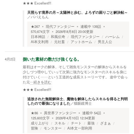
★★★
Excellent!!!
天照らす境界の月～太陽神と歩む、よろずの困りごと解決帖～
／
パパえもん
★
267
現代ファンタジー
連載中
139
話
570,674
文字
2026年8月8日 20:00
更新
日本神話
和風伝奇
現代ファンタジー
ハーレム
AI本文利用
元社畜
アットホーム
男主人公
4月2日
捌いた素材の数だけ強くなる。
最初はオークの解体、そして雑魚モンスターの解体からスキルを
少しづつ増やしていって次第に強力なモンスターのスキルを身に
付けていく……という王道的な成長ストーリーです。 途中で会っ
た元
…続きを読む
★★★
Excellent!!!
追放された無能解体士、魔物を解体したらスキルを得ると判明
したので最強になりました
／
猫眼鏡博士
★
86
異世界ファンタジー
連載中
54
話
125,603
文字
2026年4月10日 12:34
更新
成り上がり
スキル
チート
最強
ざまぁ
冒険
モンスター
AI本文一部利用