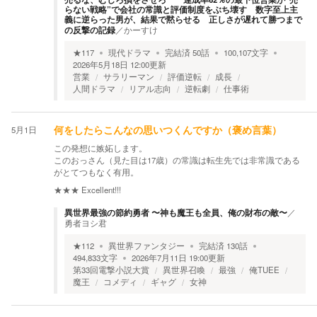
らない戦略”で会社の常識と評価制度をぶち壊す 数字至上主
義に逆らった男が、結果で黙らせる 正しさが遅れて勝つまで
の反撃の記録
／
かーすけ
★
117
現代ドラマ
完結済
50
話
100,107
文字
2026年5月18日 12:00
更新
営業
サラリーマン
評価逆転
成長
人間ドラマ
リアル志向
逆転劇
仕事術
5月1日
何をしたらこんなの思いつくんですか（褒め言葉）
この発想に嫉妬します。
このおっさん（見た目は17歳）の常識は転生先では非常識である
がとてつもなく有用。
★★★
Excellent!!!
異世界最強の節約勇者 〜神も魔王も全員、俺の財布の敵〜
／
勇者ヨシ君
★
112
異世界ファンタジー
完結済
130
話
494,833
文字
2026年7月11日 19:00
更新
第33回電撃小説大賞
異世界召喚
最強
俺TUEE
魔王
コメディ
ギャグ
女神