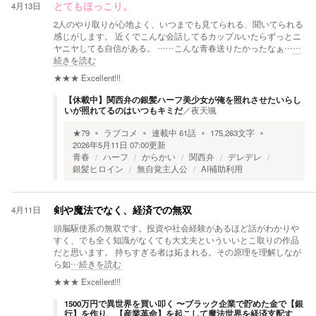
4月13日
とてもほっこり。
2人のやり取りが心地よく、いつまでも見てられる、聞いてられる
感じがします。 近くでこんな会話してるカップルいたらずっとニ
ヤニヤしてる自信がある。 ……こんな青春送りたかったなぁ…
…
続きを読む
★★★
Excellent!!!
【休載中】関西弁の銀髪ハーフ美少女が俺を照れさせたいらし
いが照れてるのはいつもキミだ
／
夜天颯
★
79
ラブコメ
連載中
61
話
175,263
文字
2026年5月11日 07:00
更新
青春
ハーフ
からかい
関西弁
デレデレ
銀髪ヒロイン
無自覚主人公
AI補助利用
4月11日
剣や魔法でなく、経済での無双
頭脳駆使系の無双です。投資や社会経験があるほど話がわかりや
すく、でも全く知識がなくても大丈夫といういいとこ取りの作品
だと思います。 持ちすぎる者は妬まれる。その原理を理解しなが
ら如
…続きを読む
★★★
Excellent!!!
1500万円で異世界を買い叩く 〜ブラック企業で貯めた金で【銀
行】を作り、【産業革命】を起こして魔法世界を経済支配す