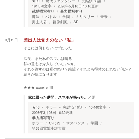
★
99
現代ファンタジー
完結済
80
話
191,378
文字
2026年5月10日 10:10
更新
残酷描写有り
暴力描写有り
魔法
バトル
学園
ミリタリー
未来
男主人公
群像劇風
SF
3月19日
差出人は覚えのない「私」
そこには何もないはずだった
深夜、また私のスマホは鳴る
私の意志は介入していないのに
それを為すのは私の怒り？絶望？それとも得体のしれない何か？
続きが気になります
★★★
Excellent!!!
家に帰った瞬間、スマホが鳴った。
／
歪
★
46
ホラー
完結済
10
話
10,440
文字
2026年3月26日 16:32
更新
暴力描写有り
ホラー
いじめ
サスペンス
学園
第33回電撃小説大賞