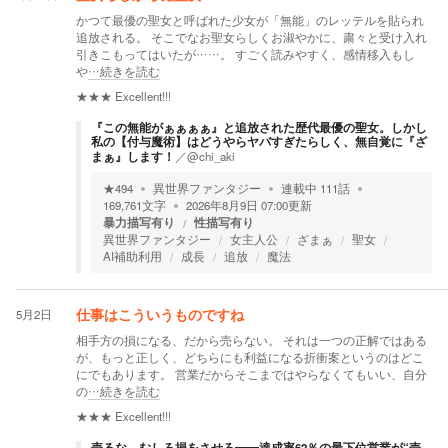
かつて最優の聖女と呼ばれた少女が「無能」のレッテルを貼られ
追放される。 そこでなお聖女らしくお淑やかに、粛々と受け入れ
引きこもってはいたが……。 すごく読みやすく、感情移入もし
や
…続きを読む
★★★
Excellent!!!
『この無能がぁぁぁぁ』と追放された歴代最優の聖女。しかし
私の【付与魔術】はどうやらヤバすぎたらしく、無自覚に『ざ
まぁ』します！
／
@chi_aki
★
494
異世界ファンタジー
連載中
111
話
169,761
文字
2026年8月9日 07:00
更新
暴力描写有り
性描写有り
異世界ファンタジー
女主人公
ざまぁ
聖女
AI補助利用
成長
追放
魔法
5月2日
仕事はこういうものですね
相手方の損になる、だから売らない。 それは一つの正解ではある
が、もっと正しく、どちらにも利益になる折衝案というのはどこ
にでもあります。 営業だからそこまではやらなくてもいい、自分
の
…続きを読む
★★★
Excellent!!!
売るな、むしろ損をさせろ――達成率62％の最下位営業が“売