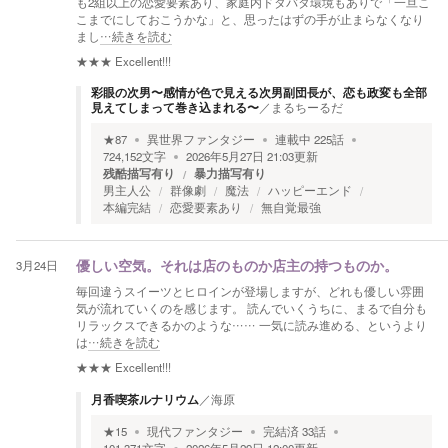
も2組以上の恋愛要素あり、家庭内ドタバタ環境もありで「一旦こ
こまでにしておこうかな」と、思ったはずの手が止まらなくなり
まし
…続きを読む
★★★
Excellent!!!
彩眼の次男〜感情が色で見える次男副団長が、恋も政変も全部
見えてしまって巻き込まれる〜
／
まるちーるだ
★
87
異世界ファンタジー
連載中
225
話
724,152
文字
2026年5月27日 21:03
更新
残酷描写有り
暴力描写有り
男主人公
群像劇
魔法
ハッピーエンド
本編完結
恋愛要素あり
無自覚最強
3月24日
優しい空気。それは店のものか店主の持つものか。
毎回違うスイーツとヒロインが登場しますが、どれも優しい雰囲
気が流れていくのを感じます。 読んでいくうちに、まるで自分も
リラックスできるかのような…… 一気に読み進める、というより
は
…続きを読む
★★★
Excellent!!!
月香喫茶ルナリウム
／
海原
★
15
現代ファンタジー
完結済
33
話