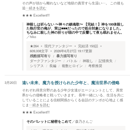
その声が頭から離れないなど地獄の責苦すら生温い…。 この後も
追
…続きを読む
★★★
Excellent!!!
神殺しは祈らない 〜神々の鎮魂歌〜 【完結！】神を100体殺し
た執行官の俺が、実は■■■だったので処分対象になりました。
ちなみに殺した神の祈りが頭の中で反響して夜も眠れません。
／
hiko
★
264
現代ファンタジー
完結済
150
話
609,008
文字
2026年6月27日 19:17
更新
残酷描写有り
暴力描写有り
ダークファンタジー
バトル
神殺し
記憶喪失
シリアス
長編
複数ヒロイン
考察推奨
3月20日
遠い未来、魔力を授けられた少年と、魔法世界の侵略
それぞれ得意分野のある少年少女達がエージェントとして、異世
界からの侵略者と戦っていきます。 長年一緒にいる、生活を共に
していることによる信頼関係からくる会話のテンポが心地よく感
じま
…続きを読む
★★★
Excellent!!!
そのバレットに秘密をこめて
／
森乃さんご