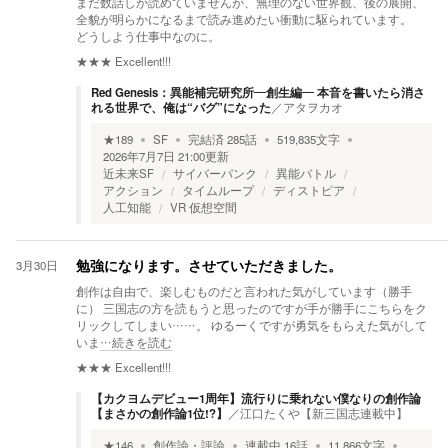
まだ数話しか読めていませんが、無理のない世界観、後の展開、
全貌が明らかになるまで読み進めたい衝動に駆られています。
どうしよう仕事中なのに。
★★★
Excellent!!!
Red Genesis：異能補完研究所—創生編— 本音を書いたら消さ
れる世界で、俺は“バグ”になった
／
アタヲカオ
★
189
SF
完結済
285
話
519,835
文字
2026年7月7日 21:00
更新
近未来SF
サイバーパンク
異能バトル
アクション
タイムループ
ディストピア
人工知能
VR 仮想空間
3月30日
勉強になります。させていただきました。
創作は自由で、楽しむものだと言われた気がしています（勝手
に） 三国志の方を読もうと思ったのですが手が勝手にこちらをク
リックしてしまい……。 ゆるーくですが勇気をもらえた気がして
いま
…続きを読む
★★★
Excellent!!!
【カクヨムデビュー1周年】流行りに乗れない僕なりの創作論
【まさかの創作論1位!?】
／
江口たくや【新三国志連載中】
★
146
創作論・評論
連載中
16
話
11,866
文字