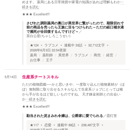
めます。 薬局にある日常雑貨や家電の知識があれば理解もわか
…
続きを読む
★★★
Excellent!!!
さびれた調剤薬局の裏口が異世界に繋がったので、期限切れ寸
前の商品を売ったら王族に目をつけられた～ただの経口補水液
で瀕死が全回復するんですけど～
／
茶白公星(ちゃしろこうせい)
★
124
ラブコメ
連載中
33
話
32,712
文字
2026年6月3日 22:54
更新
薬局
薬剤師
異世界
ラブコメ
商売
経営
お仕事
王子
5月14日
生産系チートスキル
ただの植物図鑑──かと思いきや、一度取り込んだ植物素材が（ほ
ぼ）無制限に取り出せるスキルなんて生産系ジョブにとっては喉
から手が出るほど欲しいものですね。 天才錬金術師との出会い
か
…続きを読む
★★★
Excellent!!!
勘当された泥まみれ令嬢は、公爵家に愛でられる
／
霞灯里
★
117
恋愛
連載中
88
話
238,487
文字
2026年7月20日 22:10
更新