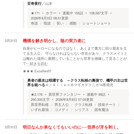
百奇夜行
／
山本
★
171
ホラー
連載中
155
話
108,587
文字
2026年8月9日 08:51
更新
奇談
怪談
笑い
感動
ショートショート
3月31日
機構を解き明かし、陰の実力者に
自身がヒーローになるのではなく、あくまで裏方に回り親友を立
てる主人公。 守らなければならない存在があり、クラスメイトと
は離れた場所に展開していることから世界を俯瞰して見ることが
で
…続きを読む
★★★
Excellent!!!
勇者の親友は暗躍する ～クラス転移の裏側で、機甲の主は世
界を統べる～
／
Ａｌｌｅｎ＠マギカテクニカ14巻発売
★
2,176
異世界ファンタジー
連載中
89
話
290,335
文字
2026年8月8日 07:05
更新
異世界転移
男主人公
クラス転移
技術チート
いずれ最強
コメディ
シリアス
固有魔法
3月31日
明日なんか来なくてもいいのに──世界が牙を剥く。