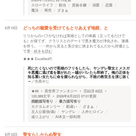
スローライフ
勘当
貴族令嬢
溺愛
恋愛
魔法
商売
ざまぁ
5月13日
どっちの寵愛を受けてもとりあえず地獄、と
リリからのバフがなければ英雄としての体裁（立ってるだけで
も）が保てず、クラリスとのデートで悪き魔力が浄化され、激痛
を伴う。 ……外から見ると美少女に挟まれてるんだから対価とし
て受
…続きを読む
★★★
Excellent!!!
死にたくないので英雄のフリをしたら、ヤンデレ聖女とメスガ
キ悪魔に逃げ道を塞がれた～噓がバレたら即終了。俺の正体を
知る重い女たちに命を握られながら、不敗の救世主を演じ抜く
～
／
矢島やじ
★
68
異世界ファンタジー
完結済
62
話
120,389
文字
2026年6月22日 07:01
更新
残酷描写有り
暴力描写有り
カクヨムオンリー
勘違い
ざまぁ
主人公最強(偽)
ヤンデレ
人外ヒロイン
成り上がり
AI本文一部利用
5月12日
聖女らしからぬ聖女