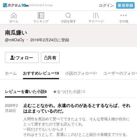
新規登録
ログイン
KADOKAWA Group
ホーム
ランキング
小説を探す
マイページ
その他
南瓜嫌い
@m9OaOy
2016年2月24日
に登録
フォロー
共有
ホーム
おすすめレビュー
19
小説のフォロー
91
ユーザーのフォロ
レビューを書いた小説
6
★をつけた小説
13
2025年2
止むことなかれ。永遠のものがあるとするならば、それ
月22日
は止まっているのだ。
人間性を煮詰めて焚べてできたような、そんな登場人物が自分に
とって濃すぎたので皆も読んでくれ。
一回だけでもいいからさ！
それはそうとして、普通にこのひとこと紹介小泉構文でウケる。