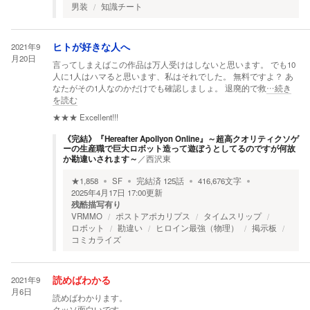
男装
知識チート
2021年9
ヒトが好きな人へ
月20日
言ってしまえばこの作品は万人受けはしないと思います。 でも10
人に1人はハマると思います、私はそれでした。 無料ですよ？ あ
なたがその1人なのかだけでも確認しましょ。 退廃的で救
…続き
を読む
★★★
Excellent!!!
《完結》『Hereafter Apollyon Online』～超高クオリティクソゲ
ーの生産職で巨大ロボット造って遊ぼうとしてるのですが何故
か勘違いされます～
／
西沢東
★
1,858
SF
完結済
125
話
416,676
文字
2025年4月17日 17:00
更新
残酷描写有り
VRMMO
ポストアポカリプス
タイムスリップ
ロボット
勘違い
ヒロイン最強（物理）
掲示板
コミカライズ
2021年9
読めばわかる
月6日
読めばわかります。
クッソ面白いです。