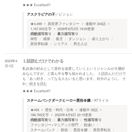
★★★
Excellent!!!
アスクラピアの子
／
ピジョン
★
4,499
異世界ファンタジー
連載中
334
話
1,167,503
文字
2026年8月2日 19:00
更新
残酷描写有り
暴力描写有り
神官
戒律
孤児
ダンジョン
成り上がり
異世界転移
シリアス
男主人公
2023年4
１話読むだけでわかる
月1日
私自身の好みとして原作を改変していくというジャンルが大層好
みなんですが、ど真ん中を撃ち抜かれました。 １話読んだだけで
も「あっ好き」ってなる人もいると思います。自分のように。 そ
れ
…続きを読む
★★★
Excellent!!!
スチームパンクダークヒーロー悪役令嬢
／
ATライカ
★
455
歴史・時代・伝奇
連載中
32
話
186,769
文字
2023年4月6日 22:15
更新
残酷描写有り
暴力描写有り
性描写有り
ファンタジー×マニアック部門
勘違い
スチームパンク
探偵
悪役令嬢
異世界転生