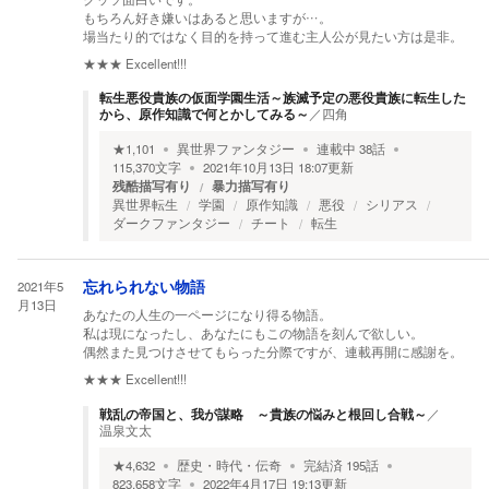
もちろん好き嫌いはあると思いますが…。
場当たり的ではなく目的を持って進む主人公が見たい方は是非。
★★★
Excellent!!!
転生悪役貴族の仮面学園生活～族滅予定の悪役貴族に転生した
から、原作知識で何とかしてみる～
／
四角
★
1,101
異世界ファンタジー
連載中
38
話
115,370
文字
2021年10月13日 18:07
更新
残酷描写有り
暴力描写有り
異世界転生
学園
原作知識
悪役
シリアス
ダークファンタジー
チート
転生
2021年5
忘れられない物語
月13日
あなたの人生の一ページになり得る物語。
私は現になったし、あなたにもこの物語を刻んで欲しい。
偶然また見つけさせてもらった分際ですが、連載再開に感謝を。
★★★
Excellent!!!
戦乱の帝国と、我が謀略 ～貴族の悩みと根回し合戦～
／
温泉文太
★
4,632
歴史・時代・伝奇
完結済
195
話
823,658
文字
2022年4月17日 19:13
更新