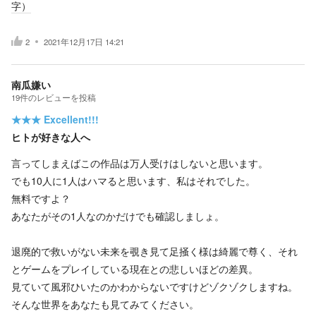
字）
2
2021年12月17日 14:21
南瓜嫌い
19
件の
レビューを投稿
★★★
Excellent!!!
ヒトが好きな人へ
言ってしまえばこの作品は万人受けはしないと思います。
でも10人に1人はハマると思います、私はそれでした。
無料ですよ？
あなたがその1人なのかだけでも確認しましょ。
退廃的で救いがない未来を覗き見て足掻く様は綺麗で尊く、それ
とゲームをプレイしている現在との悲しいほどの差異。
見ていて風邪ひいたのかわからないですけどゾクゾクしますね。
そんな世界をあなたも見てみてください。