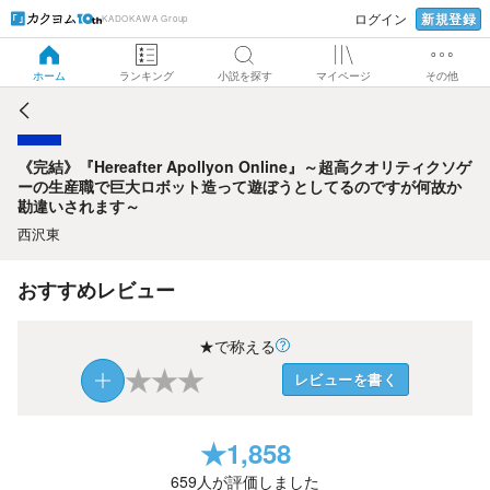
新規登録
ログイン
KADOKAWA Group
《完結》『Hereafter Apollyon Online』～超高クオリティク
ソゲーの生産職で巨大ロボット造って遊ぼうとしてるのです
が何故か勘違いされます～
ホーム
ランキング
小説を探す
マイページ
その他
《完結》『Hereafter Apollyon Online』～超高クオリティクソゲ
ーの生産職で巨大ロボット造って遊ぼうとしてるのですが何故か
勘違いされます～
西沢東
おすすめレビュー
★で称える
★
★
★
レビューを書く
★
1,858
659
人が評価しました