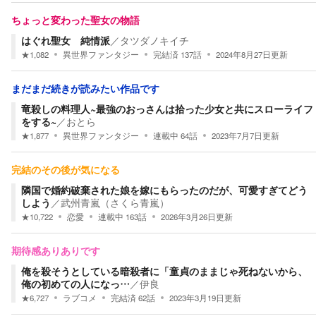
ちょっと変わった聖女の物語
はぐれ聖女 純情派
／
タツダノキイチ
★
1,082
異世界ファンタジー
完結済
137
話
2024年8月27日
更新
まだまだ続きが読みたい作品です
竜殺しの料理人~最強のおっさんは拾った少女と共にスローライフ
をする~
／
おとら
★
1,877
異世界ファンタジー
連載中
64
話
2023年7月7日
更新
完結のその後が気になる
隣国で婚約破棄された娘を嫁にもらったのだが、可愛すぎてどう
しよう
／
武州青嵐（さくら青嵐）
★
10,722
恋愛
連載中
163
話
2026年3月26日
更新
期待感ありありです
俺を殺そうとしている暗殺者に「童貞のままじゃ死ねないから、
俺の初めての人になっ…
／
伊良
★
6,727
ラブコメ
完結済
62
話
2023年3月19日
更新