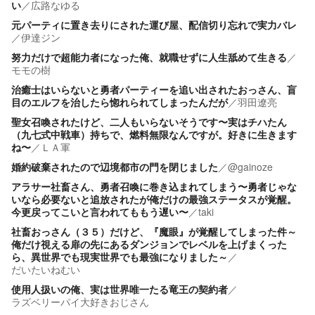
い
／
広路なゆる
元パーティに置き去りにされた運び屋、配信切り忘れで実力バレ
／
伊達ジン
努力だけで超能力者になった俺、就職せずに人生舐めて生きる
／
モモの樹
治癒士はいらないと勇者パーティーを追い出されたおっさん、盲
目のエルフを治したら惚れられてしまったんだが
／
羽田遼亮
聖女召喚されたけど、二人もいらないそうです〜実はチハたん
（九七式中戦車）持ちで、燃料無限なんですが。好きに生きます
ね〜
／
ＬＡ軍
婚約破棄されたので辺境都市の門を閉じました
／
@gainoze
アラサー社畜さん、勇者召喚に巻き込まれてしまう〜勇者じゃな
いなら必要ないと追放されたが俺だけの最強ステータスが覚醒。
今更戻ってこいと言われてももう遅い〜
／
taki
社畜おっさん（３５）だけど、『魔眼』が覚醒してしまった件～
俺だけ視える扉の先にあるダンジョンでレベルを上げまくった
ら、異世界でも現実世界でも最強になりました～
／
だいたいねむい
使用人扱いの俺、実は世界唯一たる竜王の契約者
／
ラズベリーパイ大好きおじさん