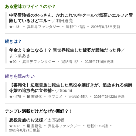
ある意味カワイイ？のか？
中堅冒険者のおっさん、かれこれ10年クールで気高いエルフと冒
険しているけどエル…
／
羽田遼亮
★
1,431
異世界ファンタジー
連載中
47
話
2026年8月8日
更新
続きは？
年金より金になる！？ 異世界転生した爺婆が最強だった件
／
よつ葉あき
★
90
異世界ファンタジー
完結済
1
話
2025年7月6日
更新
続きを読みたい
【書籍化】辺境貴族に転生した悪役令嬢好きが、追放される侯爵
令嬢の追放先に立候補…
／
9bumi
★
4,478
書籍化
ラブコメ
完結済
55
話
2026年2月22日
更新
テンプレ満載だけどなぜか新鮮？！
悪役貴族のお父様
／
太郎冠者
★
9,861
書籍化
異世界ファンタジー
連載中
123
話
2026年6月21日
更新