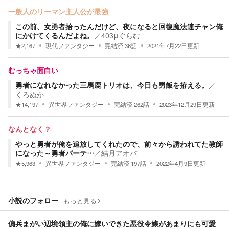
一般人のリーマン主人公が最強
この前、女勇者拾ったんだけど、夜になると回復魔法連チャン俺
にかけてくるんだよね。
／
403μぐらむ
★
2,167
現代ファンタジー
完結済
36
話
2021年7月22日
更新
むっちゃ面白い
勇者になれなかった三馬鹿トリオは、今日も男飯を拵える。
／
くろぬか
★
14,197
異世界ファンタジー
完結済
262
話
2023年12月29日
更新
なんとなく？
やっと勇者が俺を追放してくれたので、前々から誘われてた教師
になった～勇者パーテ…
／
結月アオバ
★
5,963
異世界ファンタジー
完結済
197
話
2022年4月9日
更新
小説のフォロー
もっと見る
傭兵まがい辺境領主の俺に嫁いできた悪役令嬢があまりにも可愛