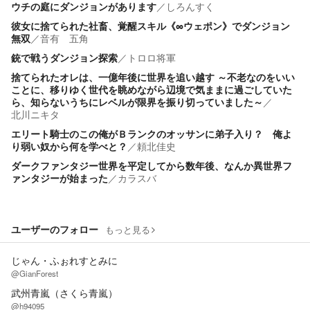
ウチの庭にダンジョンがあります
／
しろんすく
彼女に捨てられた社畜、覚醒スキル《∞ウェポン》でダンジョン
無双
／
音有 五角
銃で戦うダンジョン探索
／
トロロ将軍
捨てられたオレは、一億年後に世界を追い越す ～不老なのをいい
ことに、移りゆく世代を眺めながら辺境で気ままに過ごしていた
ら、知らないうちにレベルが限界を振り切っていました～
／
北川ニキタ
エリート騎士のこの俺がＢランクのオッサンに弟子入り？ 俺よ
り弱い奴から何を学べと？
／
頼北佳史
ダークファンタジー世界を平定してから数年後、なんか異世界フ
ァンタジーが始まった
／
カラスバ
ユーザーのフォロー
もっと見る
じゃん・ふぉれすとみに
@GianForest
武州青嵐（さくら青嵐）
@h94095