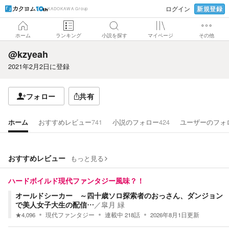
新規登録
ログイン
KADOKAWA Group
ホーム
ランキング
小説を探す
マイページ
その他
@kzyeah
2021年2月2日
に登録
フォロー
共有
ホーム
おすすめレビュー
741
小説のフォロー
424
ユーザーのフォ
おすすめレビュー
もっと見る
ハードボイルド現代ファンタジー風味？！
オールドシーカー ～四十歳ソロ探索者のおっさん、ダンジョン
で美人女子大生の配信…
／
皐月 緑
★
4,096
現代ファンタジー
連載中
218
話
2026年8月1日
更新