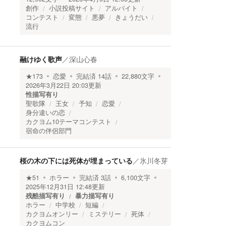
創作
小説投稿サイト
アルバイト
コンテスト
変態
悪夢
きょうだい
流行
融けゆく歌声
／
深山心春
★
173
恋愛
完結済
14
話
22,880
文字
2026年3月22日 20:03
更新
性描写有り
聖歌隊
王女
予知
恋愛
身分違いの恋
カクヨム10テーマコンテスト
宿命の伴侶部門
桜の木の下には死体が埋まっている
／
氷川冬芽
★
51
ホラー
完結済
3
話
6,100
文字
2025年12月31日 12:48
更新
残酷描写有り
暴力描写有り
ホラー
中学校
短編
カクヨムオンリー
ミステリー
死体
カクヨムコン