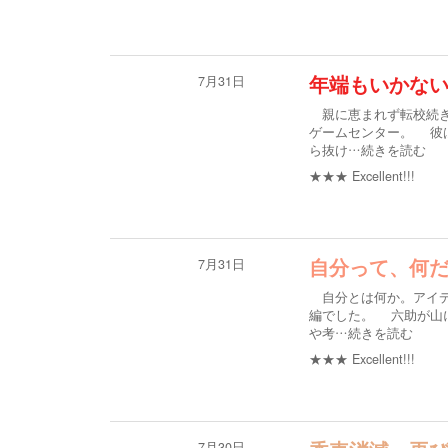
7月31日
年端もいかな
親に恵まれず転校続き
ゲームセンター。 彼
ら抜け
…続きを読む
★★★
Excellent!!!
7月31日
自分って、何
自分とは何か。アイデ
編でした。 六助が山
や考
…続きを読む
★★★
Excellent!!!
7月30日