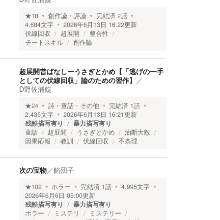
★
18
創作論・評論
完結済
2
話
4,684
文字
2026年6月13日 16:22
更新
伏線回収
超展開
整合性
チートスキル
創作論
超展開昔ばなしーうさぎとかめ【「逃げの一手
としての伏線回収」論のための習作】
／
D野佐浦錠
★
24
詩・童話・その他
完結済
1
話
2,435
文字
2026年6月13日 16:21
更新
残酷描写有り
暴力描写有り
童話
超展開
うさぎとかめ
油断大敵
因果応報
教訓
伏線回収
不条理
次の宝物
／
餡団子
★
102
ホラー
完結済
1
話
4,995
文字
2026年6月6日 05:00
更新
残酷描写有り
暴力描写有り
ホラー
ミステリ
ミステリー