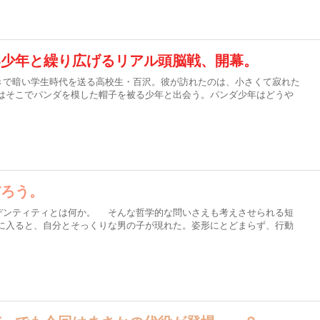
い少年と繰り広げるリアル頭脳戦、開幕。
で暗い学生時代を送る高校生・百沢。彼が訪れたのは、小さくて寂れた
はそこでパンダを模した帽子を被る少年と出会う。パンダ少年はどうや
だろう。
ンティティとは何か。 そんな哲学的な問いさえも考えさせられる短
に入ると、自分とそっくりな男の子が現れた。姿形にとどまらず、行動