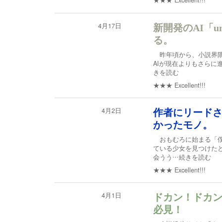
★★★
Excellent!!!
4月17日
新開発のAI「u
る。
昨年頃から、小説界隈
AIが現在よりもさらに
きを読む
★★★
Excellent!!!
4月2日
作者にリード
かったモノ。
おもむろに始まる「僕
ている少女を見つけた
会うう
…続きを読む
★★★
Excellent!!!
4月1日
ドカン！ドカ
必見！