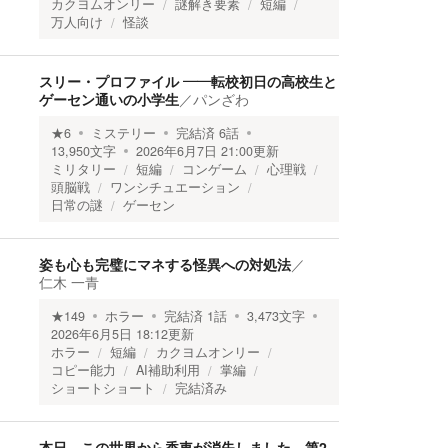
カクヨムオンリー
謎解き要素
短編
万人向け
怪談
スリー・プロファイル ――転校初日の高校生と
ゲーセン通いの小学生
／
パンざわ
★
6
ミステリー
完結済
6
話
13,950
文字
2026年6月7日 21:00
更新
ミリタリー
短編
コンゲーム
心理戦
頭脳戦
ワンシチュエーション
日常の謎
ゲーセン
姿も心も完璧にマネする怪異への対処法
／
仁木 一青
★
149
ホラー
完結済
1
話
3,473
文字
2026年6月5日 18:12
更新
ホラー
短編
カクヨムオンリー
コピー能力
AI補助利用
掌編
ショートショート
完結済み
本日、この世界から香車が消失しました。第2