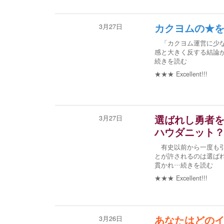
3月27日
カクヨムの★
「カクヨム運営に少な
感と大きく反する結論が
続きを読む
★★★
Excellent!!!
3月27日
選ばれし勇者
ハウダニット
有史以前から一度も引
とが許されるのは選ば
貫かれ
…続きを読む
★★★
Excellent!!!
3月26日
あなたはどの