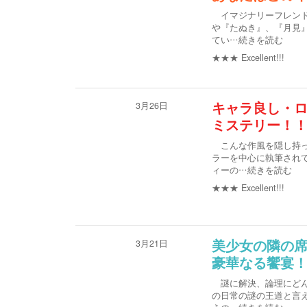
イマジナリーフレンド
や『たぬき』、『月見
てい
…続きを読む
★★★
Excellent!!!
3月26日
キャラ良し・
ミステリー！
こんな作風を隠し持っ
ラーを中心に執筆され
ィーの
…続きを読む
★★★
Excellent!!!
3月21日
美少女の隣の
豪華なる饗宴
謎に解決、論理にどん
の日常の謎の王道と言