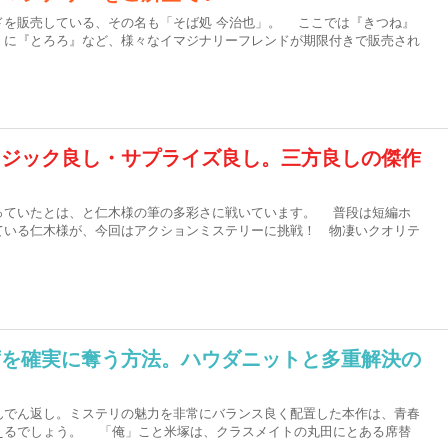
を販売している、その名も「そば処 今治也」。 ここでは『きつね』
』に『とろろ』など、様々なイマジナリーフレンドが期限付きで販売され
ロジック良し・サプライズ良し。三方良しの傑作
！
ていたとは、と仁木様の筆の多彩さに戦いています。 普段は短編ホ
ている仁木様が、今回はアクションミステリーに挑戦！ 物凄いクオリテ
席を確実に奪う方法。ハウダニットと多重解決の
！
でん返し。ミステリの魅力を非常にバランス良く配置した本作は、青春
えるでしょう。 「俺」こと米塚は、クラスメイトの丸田にとある席替