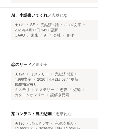
AI、小説書いてくれ
／
志草ねな
★
179
SF
完結済
1
話
3,807
文字
2026年4月17日 14:06
更新
OAAO
未来
AI
会社
創作
恋のリード
／
餡団子
★
124
ミステリー
完結済
1
話
4,998
文字
2026年4月2日 08:11
更新
残酷描写有り
ミステリ
ミステリー
恋愛
短編
カクヨムオンリー
謎解き要素
某コンテスト裏の悲劇
／
志草ねな
★
136
現代ドラマ
完結済
6
話
12,902
文字
2026年4月6日 12:03
更新