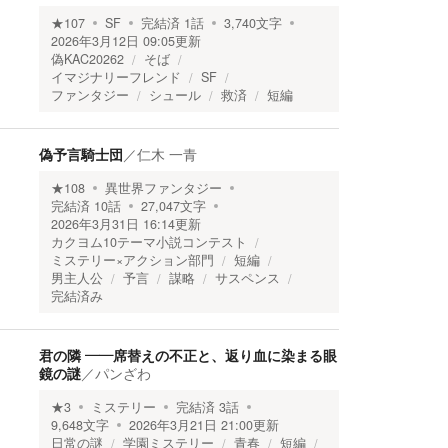
★
107
SF
完結済
1
話
3,740
文字
2026年3月12日 09:05
更新
偽KAC20262
そば
イマジナリーフレンド
SF
ファンタジー
シュール
救済
短編
偽予言騎士団
／
仁木 一青
★
108
異世界ファンタジー
完結済
10
話
27,047
文字
2026年3月31日 16:14
更新
カクヨム10テーマ小説コンテスト
ミステリー×アクション部門
短編
男主人公
予言
謀略
サスペンス
完結済み
君の隣 ――席替えの不正と、返り血に染まる眼
鏡の謎
／
パンざわ
★
3
ミステリー
完結済
3
話
9,648
文字
2026年3月21日 21:00
更新
日常の謎
学園ミステリー
青春
短編