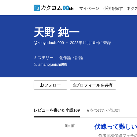
マイページ
小説を探す
ネク
天野 純一
@kouyadoufu999
2023年11月10日
に登録
ミステリー
創作論・評論
amanojunichi999
フォロー
プロフィールを共有
レビューを書いた小説
169
★をつけた小説
321
5日前
伏線って難し
作者同様伏線フェチの