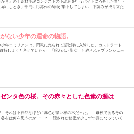
かき』の十題材小説コンテストの下読みを行うバイトに応募した青年・
世界にしとき」部門に応募作の8割が集中してしまい、下読みが成り立た
しがない少年の運命の物語。
少年エミリアンは、両親に売られて聖歌隊に入隊した。カストラート
を維持しようと考えていたが、「呪われた聖女」と称されるブランシュ王
マゼンタ色の桜。その赤々とした色素の源は
。それは不自然なほどに赤色が濃い桜の木だった。 母校であるその
・谷村は何を思うのか……？ 隠された秘密が少しずつ露になっていく