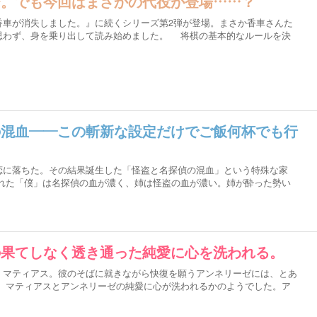
び。でも今回はまさかの代役が登場……？
香車が消失しました。』に続くシリーズ第2弾が登場。まさか香車さんた
思わず、身を乗り出して読み始めました。 将棋の基本的なルールを決
の混血――この斬新な設定だけでご飯何杯でも行
に落ちた。その結果誕生した「怪盗と名探偵の混血」という特殊な家
れた「僕」は名探偵の血が濃く、姉は怪盗の血が濃い。姉が酔った勢い
の果てしなく透き通った純愛に心を洗われる。
マティアス。彼のそばに就きながら快復を願うアンネリーゼには、とあ
 マティアスとアンネリーゼの純愛に心が洗われるかのようでした。ア