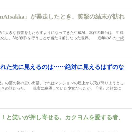
mAIsakka」が暴走したとき、笑撃の結末が訪れ
に大きな影響をもたらすようになってきた生成AI。本作の舞台は、生成
進化し、AIが創作を行うことが当たり前になった世界。 近年のAIの
…続
された先に見えるのは……絶対に見えるはずのな
」の酒の肴の思い出話。それはマンションの屋上から飛び降りようとし
ときの話だった。 現実に絶望していた少女だったが、「僕」と頻繁に
ン！と笑いが押し寄せる。カクヨムを愛する者、