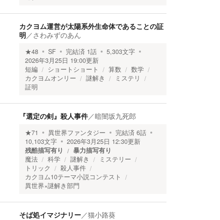
カクヨム運営が太陽系外生命体であることの証
明
／
さわみずのあん
★
48
SF
完結済
1
話
5,303
文字
2026年3月25日 19:00
更新
短編
ショートショート
算数
数学
カクヨムオンリー
謎解き
ミステリ
証明
『選定の剣』殺人事件
／
暗闇坂九死郎
★
71
異世界ファンタジー
完結済
6
話
10,103
文字
2026年3月25日 12:30
更新
残酷描写有り
暴力描写有り
魔法
科学
謎解き
ミステリー
トリック
殺人事件
カクヨム10テーマ小説コンテスト
異世界×謎解き部門
そば処イマジナリー
／
猫小路葵