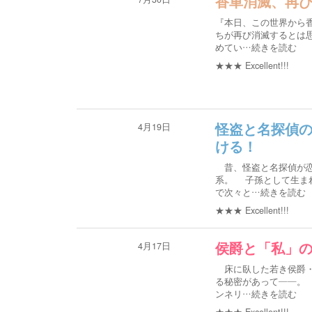
香車消滅、再
『本日、この世界から
ちが再び消滅するとは
めてい
…続きを読む
★★★
Excellent!!!
4月19日
怪盗と名探偵
ける！
昔、怪盗と名探偵が恋
系。 子孫として生ま
で次々と
…続きを読む
★★★
Excellent!!!
4月17日
侯爵と「私」
床に臥した若き侯爵・
る秘密があって――。
ンネリ
…続きを読む