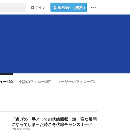
ログイン
新規登録
（無料）
ュー
490
小説のフォロー
357
ユーザーのフォロー
73
「逃げの一手としての伏線回収」論—変な展開
になってしまった時こそ伏線チャンス！—
／
D野佐浦錠