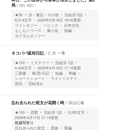
局
／
ゆいゆい
★
36
詩・童話・その他
完結済
5
話
8,014
文字
2026年5月18日 18:00
更新
ファンタジー
パニック
日本文化
もしもシリーズ
擬人化
短編
カクヨムオンリー
ネコババ返却日記
／
仁木 一青
★
153
ミステリー
完結済
1
話
4,435
文字
2026年4月19日 17:15
更新
三題噺
猫/思/日記
短編
掌編
ショートショート
ライトミステリ
現代
完結済み
忘れ去られた呪文が花開く時
／
深山心春
★
193
恋愛
完結済
1
話
2,000
文字
2026年4月17日 21:15
更新
性描写有り
忘れ去られた呪文
貴族
掌編