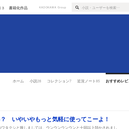
スト
書籍化作品
KADOKAWA Group
ホーム
小説
28
コレクション
7
近況ノート
85
おすすめレビ
い？ いやいやもっと気軽に使ってこーよ！
ワタクシと致しましては、ウンウンウンウンと十回以上頷かされまし