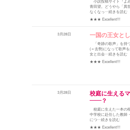
小説投稿サイト『よみ
青田望。どうやら「異
なくなっ
…続きを読む
★★★
Excellent!!!
3月28日
一国の王女と
「奇跡の歌声」を持つ
(＝去勢)になって歌声
女と出会
…続きを読む
★★★
Excellent!!!
3月28日
校庭に生える
――？
校庭に生えた一本の桜
中学校に赴任した教師
につ
…続きを読む
★★★
Excellent!!!