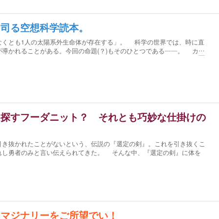
を司る空想科学読本。
くとも1人の太陽系外生命体が存在する」。 科学の世界では、時に直
導かれることがある。今回の命題(？)もそのひとつである――。 カ
…
を探すフーダニット？ それとも巧妙な仕掛けの
？
き抜かれたことがないという、伝説の『選定の剣』。これを引き抜くこ
れし勇者のみと言い伝えられてきた。 そんな中、『選定の剣』に体を
イマジナリーをご所望でい！