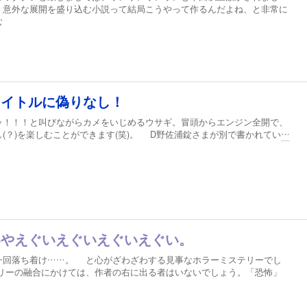
、意外な展開を盛り込む小説って結局こうやって作るんだよね、と非常に
む
タイトルに偽りなし！
！！！と叫びながらカメをいじめるウサギ。冒頭からエンジン全開で、
(？)を楽しむことができます(笑)。 D野佐浦錠さまが別で書かれてい
…
いやえぐいえぐいえぐいえぐい。
回落ち着け……。 と心がざわざわする見事なホラーミステリーでし
リーの融合にかけては、作者の右に出る者はいないでしょう。「恐怖」