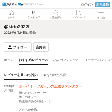
新規登録
ログイン
KADOKAWA Group
ホーム
ランキング
小説を探す
マイページ
その他
@kirin2022f
2022年9月24日
に登録
フォロー
共有
ホーム
おすすめレビュー
20
小説のフォロー
20
ユーザーのフォロ
レビューを書いた小説
2
★をつけた小説
18
2024年2
ボーイミーツガールの王道ファンタジー
月17日
練られたストーリー
際立つキャラ
疾走感のある戦闘シーン
どれもが俊逸。