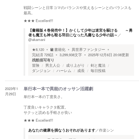
戦闘シーンと日常コマのバランスや笑えるシーンとのバランスも
最高。
★★★
Excellent!!!
【書籍版４巻発売中！】かくして少年は迷宮を駆ける ～勇
者も魔王も神も殴る羽目になった凡庸なる少年の話～
／
@akamani
★
8,120
書籍化
異世界ファンタジー
完結済
729
話
3,299,938
文字
2025年12月6日 20:08
更新
残酷描写有り
冒険
男主人公
成り上がり
剣と魔法
ダンジョン
ハーレム
成長
毎日投稿
2023年1
単行本一本で異能のオッサン活躍劇
月29日
単行本一本の丁度良さ。
丁度良いキャラクタ配置。
サクッと読める手軽さが良い
★★★
Excellent!!!
あなたの健康を損なうおそれがあります
／
作楽シン