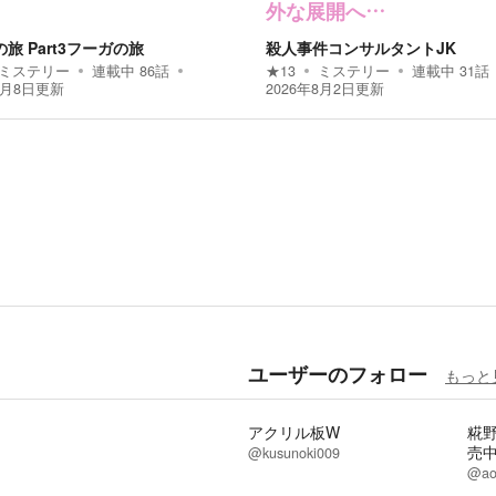
外な展開へ…
旅 Part3フーガの旅
殺人事件コンサルタントJK
ミステリー
連載中
86
話
★
13
ミステリー
連載中
31
話
8月8日
更新
2026年8月2日
更新
ユーザーのフォロー
もっと
アクリル板W
糀
売
@kusunoki009
@ao