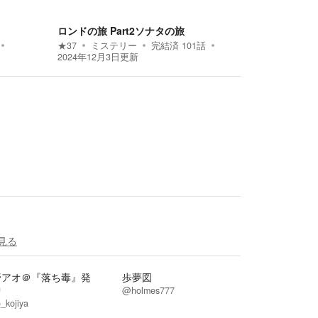
ロンドの旅 Part2ソナタの旅
★
37
ミステリー
完結済
101
話
2024年12月3日
更新
見る
野アオ＠『落ち毒』発
歩夢図
中
@holmes777
_kojiya