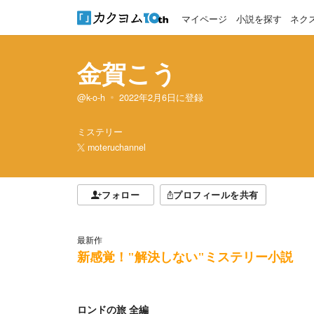
マイページ
小説を探す
ネク
金賀こう
@k-o-h
2022年2月6日
に登録
ミステリー
moteruchannel
フォロー
プロフィールを共有
最新作
新感覚！"解決しない"ミステリー小説
ロンドの旅 全編