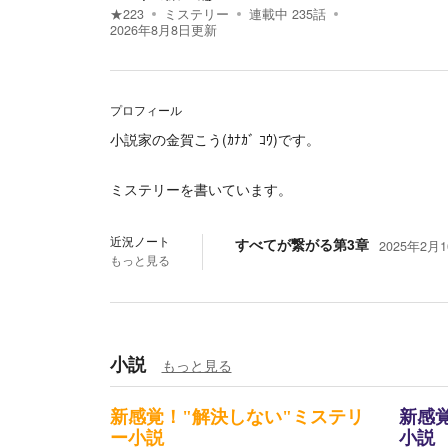
★
223
ミステリー
連載中
235
話
2026年8月8日
更新
プロフィール
小説家の金賀こう(ｶﾅｶﾞ ｺｳ)です。
ミステリーを書いています。
近況ノート
すべてが繋がる第3章
2025年2月1
もっと見る
小説
もっと見る
新感覚！"解決しない"ミステリ
新感
ー小説
小説