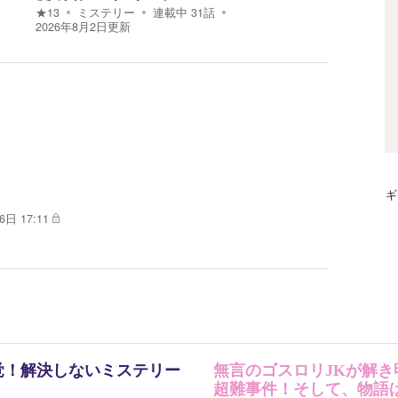
★
13
ミステリー
連載中
31
話
2026年8月2日
更新
ギ
6日 17:11
覚！解決しないミステリー
無言のゴスロリJKが解き
超難事件！そして、物語