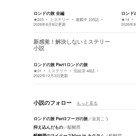
ロンドの旅 全編
ロンドの
★
223
ミステリー
連載中
235
話
★
14
2026年8月8日
更新
2026年
新感覚！解決しないミステリー
小説
ロンドの旅 Part1ロンドの旅
★
31
ミステリー
完結済
48
話
2022年12月3日
更新
小説のフォロー
もっと見る
ロンドの旅 Part3フーガの旅
／
金賀こう
抑え込んだもの
／
醍醐潤
醍醐潤のマイペースblog in カクヨム
／
醍醐潤