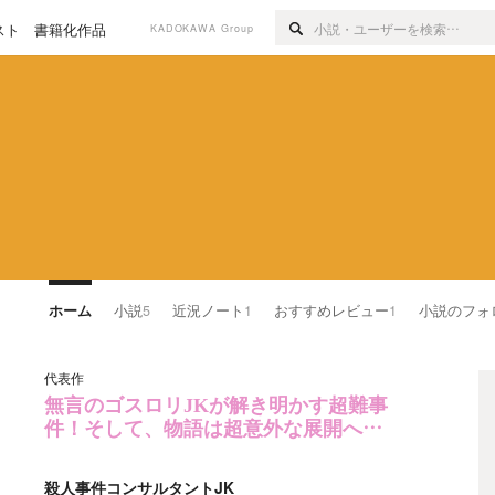
スト
書籍化作品
KADOKAWA Group
ホーム
小説
5
近況ノート
1
おすすめレビュー
1
小説のフォ
代表作
無言のゴスロリJKが解き明かす超難事
件！そして、物語は超意外な展開へ…
殺人事件コンサルタントJK