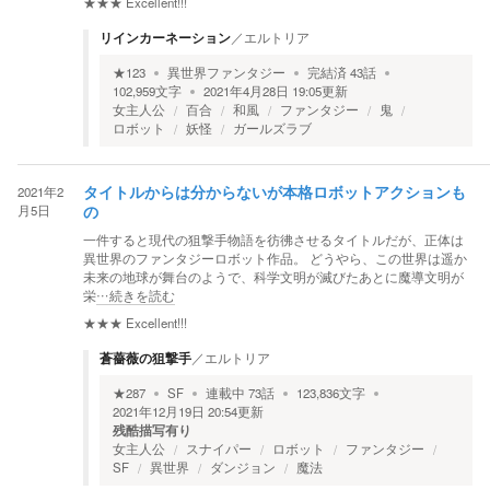
★★★
Excellent!!!
リインカーネーション
／
エルトリア
★
123
異世界ファンタジー
完結済
43
話
102,959
文字
2021年4月28日 19:05
更新
女主人公
百合
和風
ファンタジー
鬼
ロボット
妖怪
ガールズラブ
2021年2
タイトルからは分からないが本格ロボットアクションも
月5日
の
一件すると現代の狙撃手物語を彷彿させるタイトルだが、正体は
異世界のファンタジーロボット作品。 どうやら、この世界は遥か
未来の地球が舞台のようで、科学文明が滅びたあとに魔導文明が
栄
…続きを読む
★★★
Excellent!!!
蒼薔薇の狙撃手
／
エルトリア
★
287
SF
連載中
73
話
123,836
文字
2021年12月19日 20:54
更新
残酷描写有り
女主人公
スナイパー
ロボット
ファンタジー
SF
異世界
ダンジョン
魔法