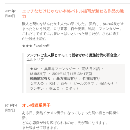
2021年1
エッチなだけじゃない本格バトル描写が魅せる作品の魅
月30日
力
獣人と契約を結んだ女主人公の話でした。 契約し、体の成長が止
まったという設定、ロリ要素、百合要素、戦闘、ファンタジー。
これだけですでにお腹いっぱいといった感じだが、さらに迫力
が
…続きを読む
★★★
Excellent!!!
ツンデレご主人様とケモミミ従者がゆく魔族討伐の百合旅
／
エルトリア
★
134
異世界ファンタジー
完結済
29
話
66,565
文字
2024年12月14日 22:41
更新
残酷描写有り
暴力描写有り
性描写有り
女主人公
R15
百合
ガールズラブ
挿絵あり
ツンデレ
微エロ
ロボット
2019年4
オレ様猫系男子
月27日
ある日、突然イケメン男子になってしまった飼い猫との同棲生
活。
どんな恋愛が繰り広げられるのか、先が気になります。
また読ませて頂きます。