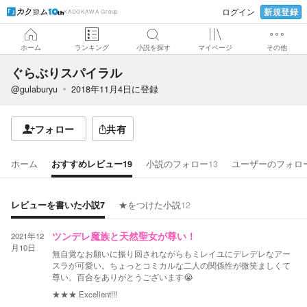
新規登録
ログイン
KADOKAWA Group
ホーム
ランキング
小説を探す
マイページ
その他
ぐらぶりスパイラル
@gulaburyu
2018年11月4日
に登録
フォロー
共有
ホーム
おすすめレビュー
19
小説のフォロー
13
ユーザーのフォロ
レビューを書いた小説
7
★をつけた小説
12
2021年12
ツンデレ魔族と天然聖女が尊い！
月10日
無自覚なお願いに振り回されながらもミレイユにデレデレなアー
スラが可愛い。ちょっとコミカルな二人の関係性が微笑ましくて
尊い。百合をありがとうございます😭
★★★
Excellent!!!