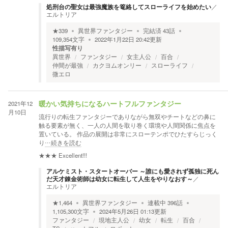
処刑台の聖女は最強魔族を篭絡してスローライフを始めたい
／
エルトリア
★
339
異世界ファンタジー
完結済
43
話
109,354
文字
2022年1月22日 20:42
更新
性描写有り
異世界
ファンタジー
女主人公
百合
仲間が最強
カクヨムオンリー
スローライフ
微エロ
2021年12
暖かい気持ちになるハートフルファンタジー
月10日
流行りの転生ファンタジーでありながら無双やチートなどの鼻に
触る要素が無く、一人の人間を取り巻く環境や人間関係に焦点を
置いている。 作品の展開は非常にスローテンポでひたすらじっく
り
…続きを読む
★★★
Excellent!!!
アルケミスト・スタートオーバー ～誰にも愛されず孤独に死ん
だ天才錬金術師は幼女に転生して人生をやりなおす～
／
エルトリア
★
1,464
異世界ファンタジー
連載中
396
話
1,105,300
文字
2024年5月26日 01:13
更新
ファンタジー
現地主人公
幼女
転生
百合