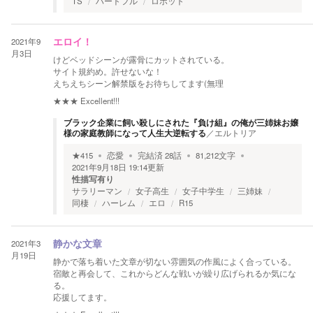
TS
ハートフル
ロボット
2021年9
エロイ！
月3日
けどベッドシーンが露骨にカットされている。
サイト規約め。許せないな！
えちえちシーン解禁版をお待ちしてます(無理
★★★
Excellent!!!
ブラック企業に飼い殺しにされた『負け組』の俺が三姉妹お嬢
様の家庭教師になって人生大逆転する
／
エルトリア
★
415
恋愛
完結済
28
話
81,212
文字
2021年9月18日 19:14
更新
性描写有り
サラリーマン
女子高生
女子中学生
三姉妹
同棲
ハーレム
エロ
R15
2021年3
静かな文章
月19日
静かで落ち着いた文章が切ない雰囲気の作風によく合っている。
宿敵と再会して、これからどんな戦いが繰り広げられるか気にな
る。
応援してます。