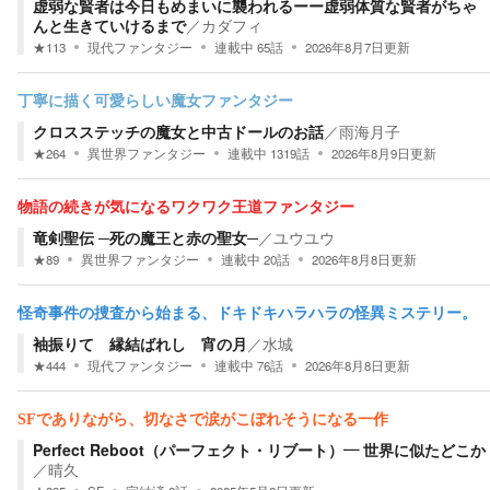
虚弱な賢者は今日もめまいに襲われるーー虚弱体質な賢者がちゃ
んと生きていけるまで
／
カダフィ
★
113
現代ファンタジー
連載中
65
話
2026年8月7日
更新
丁寧に描く可愛らしい魔女ファンタジー
クロスステッチの魔女と中古ドールのお話
／
雨海月子
★
264
異世界ファンタジー
連載中
1319
話
2026年8月9日
更新
物語の続きが気になるワクワク王道ファンタジー
竜剣聖伝 ─死の魔王と赤の聖女─
／
ユウユウ
★
89
異世界ファンタジー
連載中
20
話
2026年8月8日
更新
怪奇事件の捜査から始まる、ドキドキハラハラの怪異ミステリー。
袖振りて 縁結ばれし 宵の月
／
水城
★
444
現代ファンタジー
連載中
76
話
2026年8月8日
更新
SFでありながら、切なさで涙がこぼれそうになる一作
Perfect Reboot（パーフェクト・リブート）― 世界に似たどこか
／
晴久