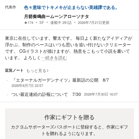
代表作
色々意味でトキメキが止まらない英雄譚である。
月箭奏鳴曲ームーンアローソナタ
★
174
SF
連載中
291
話
2026年7月21日
更新
東京に在住しています。響太です。 毎日よく新たなアイディアが
浮かぶ、制作のペースはいつも思いを追い付けないクリエーター
です。 CGイラストが描けますが、熱意をこもって小説を書いて
います。 よろしく
…続きを読む
近況ノート
もっと見る
『エターナルガーデンナイツ』最新話の公開 8/7
2026年8月7日 22:57
つい最近連続の訃報について 7/30
2026年7月30日 16:07
作家にギフトを贈る
カクヨムサポーターズパスポートに登録すると、作家にギフ
トを贈れるようになります。