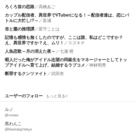
ろくろ首の恋路
／
高橋あご
カップル配信者、異世界でVTuberになる！～配信者達は、恋にバ
トルに大忙し!?～
／
富浦
杏と棗の推理譚
／
星守ことは
記憶も感情も無くしたのですが、ここは誰、私はどこですか？
え、異世界ですか？え、ムリ！
／
スズキチ
人魚恋歌～月の消えた夜～
／
七瀬 橙
暇人だった俺がアイドル志望の同級生をマネージャーとしてトッ
プアイドルへ育て上げ、結婚するラブコメ
／
神林明秀
断罪するクンツァイト
／
武田杏
ユーザーのフォロー
もっと見る
ルノ
@runoex
黒わんこ
@blackdog1tokyo