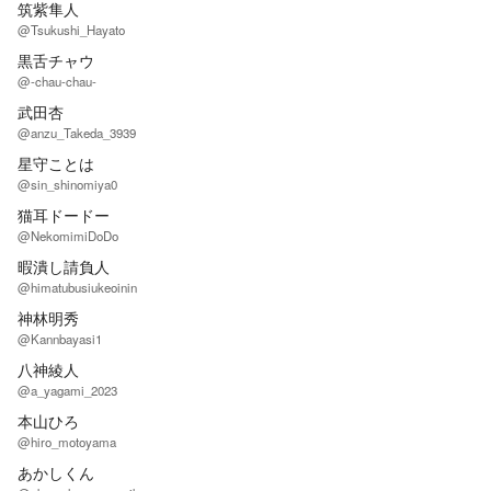
筑紫隼人
@Tsukushi_Hayato
黒舌チャウ
@-chau-chau-
武田杏
@anzu_Takeda_3939
星守ことは
@sin_shinomiya0
猫耳ドードー
@NekomimiDoDo
暇潰し請負人
@himatubusiukeoinin
神林明秀
@Kannbayasi1
八神綾人
@a_yagami_2023
本山ひろ
@hiro_motoyama
あかしくん