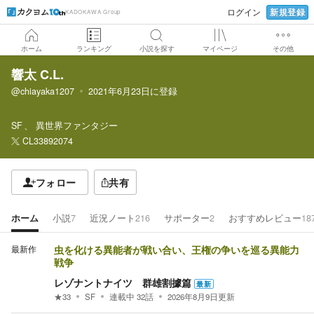
新規登録
ログイン
KADOKAWA Group
ホーム
ランキング
小説を探す
マイページ
その他
響太 C.L.
@chiayaka1207
2021年6月23日
に登録
SF
異世界ファンタジー
CL33892074
フォロー
共有
ホーム
小説
7
近況ノート
216
サポーター
2
おすすめレビュー
18
最新作
虫を化ける異能者が戦い合い、王権の争いを巡る異能力
戦争
レゾナントナイツ 群雄割據篇
最新
★
33
SF
連載中
32
話
2026年8月9日
更新