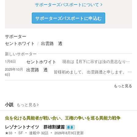
サポーターズパスポートについて
サポーターズパスポートに申込む
サポーター
セントホワイト
出雲路 透
新しいサポーター
セントホワイト
1月6日
現在は【月下に示すは汝の意志なり】というファンタジーものを執筆中！ 応援、コメント大歓迎！ 近況ノートにて画像生成AIで生成したイメージ画像の添付をしてたりもします！
出雲路 透
2025年10月
皆様初めまして。 出雲路透と申します。 小説家になろうさんでも活動をしております。 稚拙な文章で恐縮でございますが、楽しく読んでいただければ幸いです。 小説家になろうさんの方で既に投稿済みの作品でございますが、順次投稿していく次第です。
6日
もっと見る
小説
もっと見る
虫を化ける異能者が戦い合い、王権の争いを巡る異能力戦争
レゾナントナイツ 群雄割據篇
最新
★
33
SF
連載中
32
話
2026年8月9日
更新