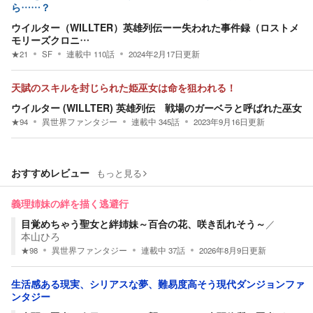
ら……？
ウイルター（WILLTER）英雄列伝ーー失われた事件録（ロストメ
モリーズクロニ…
★
21
SF
連載中
110
話
2024年2月17日
更新
天賦のスキルを封じられた姫巫女は命を狙われる！
ウイルター (WILLTER) 英雄列伝 戦場のガーベラと呼ばれた巫女
★
94
異世界ファンタジー
連載中
345
話
2023年9月16日
更新
おすすめレビュー
もっと見る
義理姉妹の絆を描く逃避行
目覚めちゃう聖女と絆姉妹～百合の花、咲き乱れそう～
／
本山ひろ
★
98
異世界ファンタジー
連載中
37
話
2026年8月9日
更新
生活感ある現実、シリアスな夢、難易度高そう現代ダンジョンファ
ンタジー