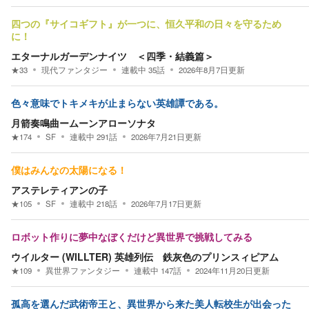
四つの『サイコギフト』が一つに、恒久平和の日々を守るため
に！
エターナルガーデンナイツ ＜四季・結義篇＞
★
33
現代ファンタジー
連載中
35
話
2026年8月7日
更新
色々意味でトキメキが止まらない英雄譚である。
月箭奏鳴曲ームーンアローソナタ
★
174
SF
連載中
291
話
2026年7月21日
更新
僕はみんなの太陽になる！
アステレティアンの子
★
105
SF
連載中
218
話
2026年7月17日
更新
ロボット作りに夢中なぼくだけど異世界で挑戦してみる
ウイルター (WILLTER) 英雄列伝 鉄灰色のプリンスィピアム
★
109
異世界ファンタジー
連載中
147
話
2024年11月20日
更新
孤高を選んだ武術帝王と、異世界から来た美人転校生が出会った