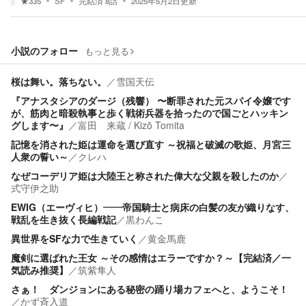
★
335
SF
完結済
8
話
2025年5月2日
更新
小説のフォロー
もっと見る
桜は舞い。落ちない。
／
雪国天伝
『アナスタシアのダージ（残響） 〜断罪された元スパイ令嬢です
が、筋肉と暗殺執事と歩く戦術兵器を拾ったので国ごとハッキン
グします〜』
／
富田 来蔵 / Kizō Tomita
記憶を消された姫は運命を選び直す ～祝福と破滅の歌姫、月宮三
人衆の誓い～
／
クレハ
なぜコーデリア姫は大陸王と称された偉大な父親を殺したのか
／
式守伊之助
EWIG（エーヴィヒ）――帝国騎士と病床の白髪の友が織りなす、
戦乱を生き抜く長編戦記
／
黒わんこ
異世界をSFな力で生きていく
／
黄金馬鹿
魔剣に選ばれた王女 ～その感情はエラーですか？～【完結済／一
気読み推奨】
／
筑紫隼人
さぁ！ ダンジョンにある秘密の踊り場カフェへと、ようこそ！
／
かず斉入道