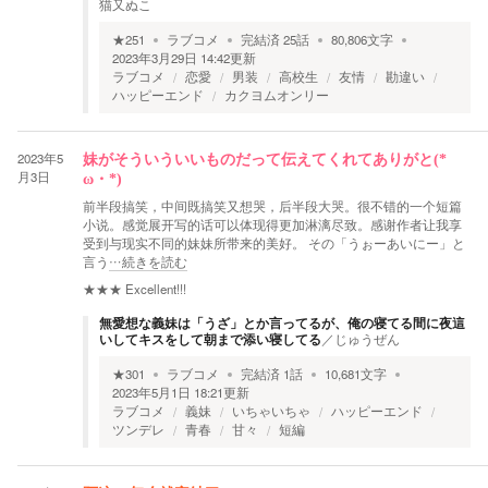
猫又ぬこ
★
251
ラブコメ
完結済
25
話
80,806
文字
2023年3月29日 14:42
更新
ラブコメ
恋愛
男装
高校生
友情
勘違い
ハッピーエンド
カクヨムオンリー
2023年5
妹がそういういいものだって伝えてくれてありがと(*ゝ
月3日
ω・*)
前半段搞笑，中间既搞笑又想哭，后半段大哭。很不错的一个短篇
小说。感觉展开写的话可以体现得更加淋漓尽致。感谢作者让我享
受到与现实不同的妹妹所带来的美好。 その「うぉーあいにー」と
言う
…続きを読む
★★★
Excellent!!!
無愛想な義妹は「うざ」とか言ってるが、俺の寝てる間に夜這
いしてキスをして朝まで添い寝してる
／
じゅうぜん
★
301
ラブコメ
完結済
1
話
10,681
文字
2023年5月1日 18:21
更新
ラブコメ
義妹
いちゃいちゃ
ハッピーエンド
ツンデレ
青春
甘々
短編