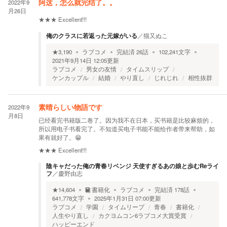
2022年9
阿这，怎么就完结了。。
月26日
★★★
Excellent!!!
俺のクラスに若返った元嫁がいる
／
猫又ぬこ
★
3,190
ラブコメ
完結済
26
話
102,241
文字
2021年9月14日 12:05
更新
ラブコメ
男女の友情
タイムスリップ
ケンカップル
結婚
やり直し
じれじれ
相性抜群
2022年9
素晴らしい物語です
月8日
已经看完书籍版二卷了。因为我不在日本，买书籍是比较麻烦的，
所以用电子书看完了。不知道买电子书能不能给作者带来帮助，如
果有就好了。😁
★★★
Excellent!!!
陰キャだった俺の青春リベンジ 天使すぎるあの娘と歩むReライ
フ
／
慶野由志
★
14,604
書籍化
ラブコメ
完結済
178
話
641,778
文字
2025年1月31日 07:00
更新
ラブコメ
学園
タイムリープ
青春
書籍化
人生やり直し
カクヨムコン6ラブコメ大賞受賞
ハッピーエンド