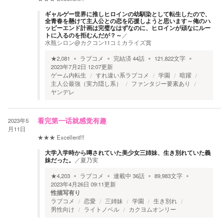
ギャルゲー世界に推しヒロインの幼馴染として転生したので、
全青春を懸けて主人公との恋を応援しようと思います～俺のハ
ッピーエンド計画は完璧なはずなのに、ヒロインが頑なにルー
トに入るのを拒むんだが？～
／
水瓶シロン@カクコン11コミカライズ賞
★
2,081
ラブコメ
完結済
44
話
121,822
文字
2023年7月2日 12:07
更新
ゲーム内転生
すれ違い系ラブコメ
学園
暗躍
主人公最強（実力隠し系）
ファンタジー要素あり
ヤンデレ
2023年5
看完第一话就感觉有趣
月11日
★★★
Excellent!!!
大学入学時から噂されていた美少女三姉妹、生き別れていた義
妹だった。
／
夏乃実
★
4,203
ラブコメ
連載中
36
話
89,983
文字
2023年4月26日 09:11
更新
性描写有り
ラブコメ
恋愛
三姉妹
学園
生き別れ
男性向け
ライトノベル
カクヨムオンリー