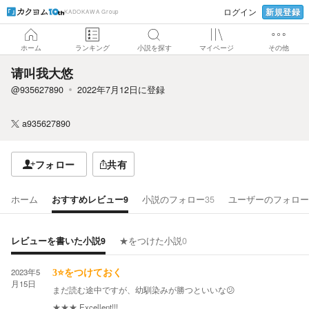
新規登録
ログイン
KADOKAWA Group
ホーム
ランキング
小説を探す
マイページ
その他
请叫我大悠
@935627890
2022年7月12日
に登録
a935627890
フォロー
共有
ホーム
おすすめレビュー
9
小説のフォロー
35
ユーザーのフォロー
レビューを書いた小説
9
★をつけた小説
0
2023年5
3⭐をつけておく
月15日
まだ読む途中ですが、幼馴染みが勝つといいな😕
★★★
Excellent!!!