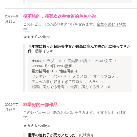
2022年8
挺不错的，很喜欢这种短篇的色色小说
月23日
このレビューは小説のネタバレを含みます。
全文を読む（
14
文
字）
★★★
Excellent!!!
４年前に救った超絶美少女が最高に病んで俺の元に帰ってきた
件
／
藍坂イツキ
★
683
ラブコメ
完結済
47
話
125,437
文字
2022年8月19日 19:03
更新
暴力描写有り
性描写有り
ヤンデレ
メンヘラ
メロメロ
甘々ラブコメ
主人公の事が好きすぎてワロタ
大学生
最高に病んでる青春
最高に病んでるラブコメ
2022年7
非常好的一部作品
月16日
このレビューは小説のネタバレを含みます。
全文を読む（
15
文
字）
★★★
Excellent!!!
継母の連れ子が元カノだった
／
紙城境介