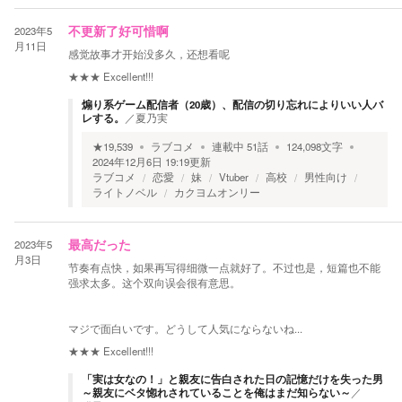
2023年5
不更新了好可惜啊
月11日
感觉故事才开始没多久，还想看呢
★★★
Excellent!!!
煽り系ゲーム配信者（20歳）、配信の切り忘れによりいい人バ
レする。
／
夏乃実
★
19,539
ラブコメ
連載中
51
話
124,098
文字
2024年12月6日 19:19
更新
ラブコメ
恋愛
妹
Vtuber
高校
男性向け
ライトノベル
カクヨムオンリー
2023年5
最高だった
月3日
节奏有点快，如果再写得细微一点就好了。不过也是，短篇也不能
强求太多。这个双向误会很有意思。
マジで面白いです。どうして人気にならないね...
★★★
Excellent!!!
「実は女なの！」と親友に告白された日の記憶だけを失った男
～親友にベタ惚れされていることを俺はまだ知らない～
／