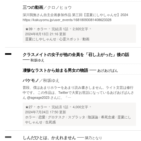
三つの動画
／
クロノヒョウ
深川我無さん自主企画参加作品 第三回【霊夏にしやしゃんせ】2024
https://kakuyomu.jp/user_events/16818093081408623328
★39
ホラー
完結済
1話
2,920文字
2024年8月13日 21:16 更新
霊夏にしやしゃんせ
心霊スポット
動画
クラスメイトの女子が他の全員を「召し上がった」後の話
秋坂ゆえ
あげあげぱん
凄惨なラストから始まる男女の物語
バケモノ
／
秋坂ゆえ
普段、僕はあまりホラーをあまり読み書きしません。ライト文芸は修行
中です。 この作品は、Twitterで大変お世話になっているあげあげぱんさ
ん @ageage2023 さんに、「…
★27
ホラー
完結済
1話
4,000文字
2024年7月24日 17:50 更新
ホラー
恋愛
グロテスク
スプラッタ
陰謀論
希死念慮
霊夏にし
やしゃんせ
生死感
隣乃となり
しんだひとは、かえれません