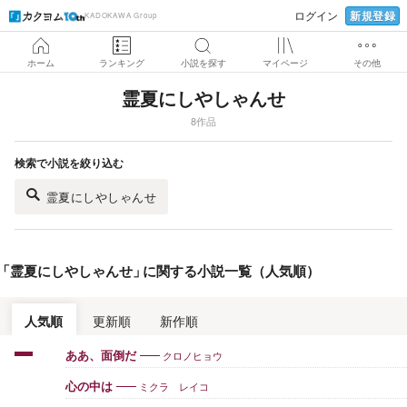
新規登録
ログイン
KADOKAWA Group
ホーム
ランキング
小説を探す
マイページ
その他
霊夏にしやしゃんせ
8作品
検索で小説を絞り込む
霊夏にしやしゃんせ
「
霊夏にしやしゃんせ
」
に関する小説一覧（人気順）
人気順
更新順
新作順
クロノヒョウ
ああ、面倒だ
ミクラ レイコ
心の中は