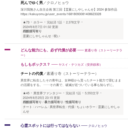
死んでゆく男
／
クロノヒョウ
深川我無さん自主企画 第三回【霊夏にしやしゃんせ】2024 参加作品
https://kakuyomu.jp/user_events/16818093081408623328
★73
ホラー
完結済
1話
2,378文字
2024年8月7日 01:32 更新
残酷描写有り
霊夏にしやしゃんせ
呪い
素通り寺（ストーリーテラ
どんな能力にも、必ず代償が必要
ー）
ヤスイ・テツカズ（安井鉄和）
もしもボックス？
チートの代償
／
素通り寺（ストーリーテラー）
異世界に転生したその青年は、女神様から貰ったチート能力で望むまま
の活躍をする。 ……その裏で、破滅が近づいている事も知らずに。
★45
異世界ファンタジー
完結済
1話
5,553文字
2024年8月25日 23:15 更新
残酷描写有り
暴力描写有り
性描写有り
チート
ハーレム
異世界転生
代償
ちょいホラー
霊夏にしやしゃ
んせ
クロノヒョウ
心霊スポットには行ってはならない