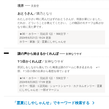
天音空
境界
おとうさん
／
隣乃となり
わたしが小さい時に死んだはずのおとうさんが、何故か家にいました。
だれか、どういうことか教えてください。 この物語のモチーフは私がか
なり前に見た夢です。
★30
ホラー
完結済
1話
966文字
2024年6月21日 19:24 更新
ホラー
家族
父
霊夏にしやしゃんせ
女神なウサギ
謎の声から始まるかくれんぼ
1つ目かくれんぼ
／
女神なウサギ
肝試しをしながら遊んでいた俺達は謎のゲームに巻き込まれる ※一
部、1つ目小僧の伝承から着想を得ています
★14
ホラー
完結済
1話
536文字
2024年8月28日 17:09 更新
ホラー
怪談
１話完結
ショートショート
カクヨムオンリー
霊夏
にしやしゃんせ
一部オマージュ
「霊夏にしやしゃんせ」でキーワード検索する