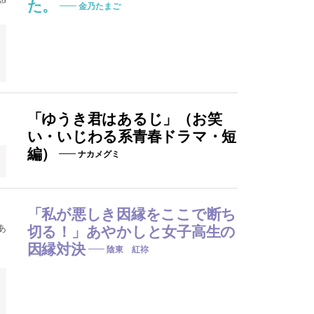
た。
金乃たまご
「ゆうき君はあるじ」（お笑
い・いじわる系青春ドラマ・短
編）
ナカメグミ
「私が悪しき因縁をここで断ち
あ
切る！」あやかしと女子高生の
因縁対決
陰東 紅祢