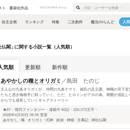
スト
書籍化作品
KADOKAWA Group
自主企画
ランキング
特集
二次創作
魔法のiらんど
人気
社仏閣
」
に関する小説一覧（人気順）
人気順
更新順
新作順
／
島田 たのじ
あやかしの種とオリガミ
主人公の九条オリガミが、仲間の九条テマリ、彼氏の足立護、神職の宮下玄
たちと憑き物相手に戦っていく。ただ、ヒロインがアホの為、周囲が混乱し
がらでも成長していくギャグストーリー
★57
現代ファンタジー
連載中
60話
230,075文字
2026年4月30日 06:00 更新
あやかし
種
オリガミ
式神
妖術
神様
古事記
神社仏閣