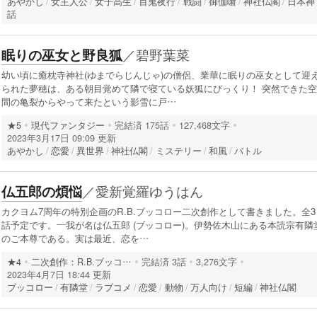
あやかし
女主人公
女子高生
百鬼夜行
戦闘
御伽噺
神社仏閣
日本神
話
／
碧野葉菜
眠りの巫女と野良狐
幼い頃に癒枕寺神社(ゆまでらじんじゃ)の僧侶、業華に眠りの巫女として迎
られた夢穂は、ある朝目覚めて隣で寝ている妖狐にびっくり！ 突然できた空
間の亀裂からやって来たという影雪に戸…
★5
現代ファンタジー
完結済
175話
127,468文字
2023年3月17日 09:09 更新
あやかし
恋愛
異世界
神社仏閣
ミステリー
和風
バトル
／
愛新覚羅ゆうはん
仏五郎の煩悩
カクヨム7周年の特別企画のR.B.ブッコロー二次創作として書きました。全3
話予定です。―我が名は仏五郎 (ブッコロー)。伊勢佐木山にある本読宗有隣
のご本尊である。実は最近、恋を…
★4
二次創作：R.B.ブッコ…
完結済
3話
3,276文字
2023年4月7日 18:44 更新
ブッコロー
有隣堂
ラブコメ
恋愛
動物
万人向け
短編
神社仏閣