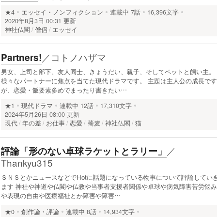
★4
エッセイ・ノンフィクション
連載中
7話
16,396文字
2020年8月3日 00:31 更新
神社仏閣
僧侶
エッセイ
／
コトノハザマ
Partners!
男女、上司と部下、友人同士、きょうだい、親子、そしてペットと飼い主。
様々なパートナーに焦点を当てた現代ドラマです。 主題は主人公の成長です
が、恋愛・飯要素多めでまったり書きたい…
★1
現代ドラマ
連載中
12話
17,310文字
2024年5月26日 08:00 更新
現代
年の差
お仕事
恋愛
蕎麦
神社仏閣
猫
／
評論「形のない卓球ラケットとラリー」
Thankyu315
ＳＮＳとかニュースなどでHotに話題になっている物事について評論してい
ます 神社や神道や仏閣や仏教や当事者支援者関係や卓球や病気障害苦労悩み
や表現の自由や医療福祉とか障害や障害…
★0
創作論・評論
連載中
8話
14,934文字