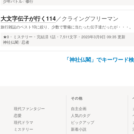
少年バトル
修行
／
クライングフリーマン
大文字伝子が行く114
旅行雑誌のベスト10に絞り、少数で警備に当たった伝子達だったが・・・。
★0
ミステリー
完結済
1話
7,511文字
2023年3月9日 09:35 更新
神社仏閣
忍者
「神社仏閣」でキーワード
その他
現代ファンタジー
自主企画
恋愛
人気のタグ
現代ドラマ
ピックアップ
ミステリー
新着小説