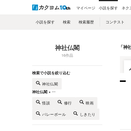
マイページ
小説を探す
ネク
小説を探す
検索
検索履歴
コンテスト
神社仏閣
「
神
16作品
検索で小説を絞り込む
神社仏閣
神社仏閣 × …
怪談
修行
映画
バレーボール
しきたり