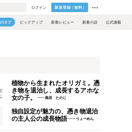
新規登録
（
無料
）
ログイン
のタグ
ピックアップ
新着レビュー
新着小説
公式連載
植物から生まれたオリガミ。憑
き物を退治し、成長するアホな
堂
な
女の子。
島田 たのじ
独自設定が魅力の、憑き物退治
の主人公の成長物語
りょーめん