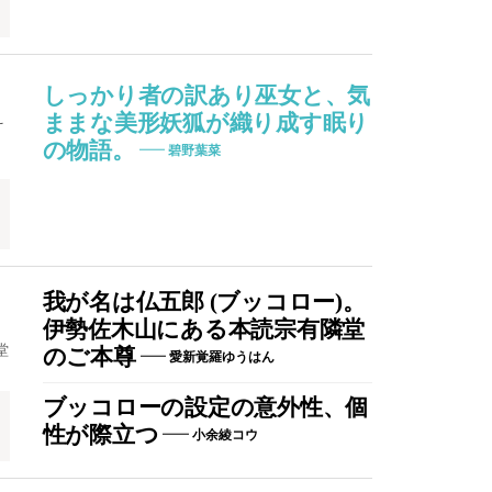
しっかり者の訳あり巫女と、気
え
ままな美形妖狐が織り成す眠り
の物語。
碧野葉菜
我が名は仏五郎 (ブッコロー)。
伊勢佐木山にある本読宗有隣堂
堂
のご本尊
愛新覚羅ゆうはん
ブッコローの設定の意外性、個
性が際立つ
小余綾コウ