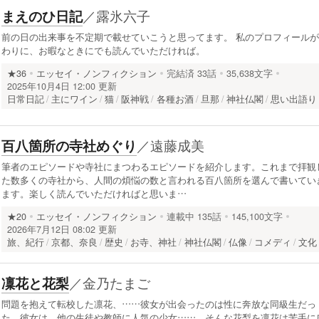
／
露氷六子
まえのひ日記
前の日の出来事を不定期で載せていこうと思ってます。 私のプロフィールが
わりに、お暇なときにでも読んでいただければ。
★36
エッセイ・ノンフィクション
完結済
33話
35,638文字
2025年10月4日 12:00 更新
日常日記
主にワイン
猫
阪神戦
各種お酒
旦那
神社仏閣
思い出語り
／
遠藤成美
百八箇所の寺社めぐり
筆者のエピソードや寺社にまつわるエピソードを紹介します。これまで拝観
た数多くの寺社から、人間の煩悩の数と言われる百八箇所を選んで書いてい
ます。楽しく読んでいただければと思いま…
★20
エッセイ・ノンフィクション
連載中
135話
145,100文字
2026年7月12日 08:02 更新
旅、紀行
京都、奈良
歴史
お寺、神社
神社仏閣
仏像
コメディ
文化
／
金乃たまご
凜花と花梨
問題を抱えて転校した凛花、……彼女が出会ったのは性に奔放な同級生だっ
た。彼女は、他の生徒や教師に人気の少女……。そんな花梨を凛花は苦手に