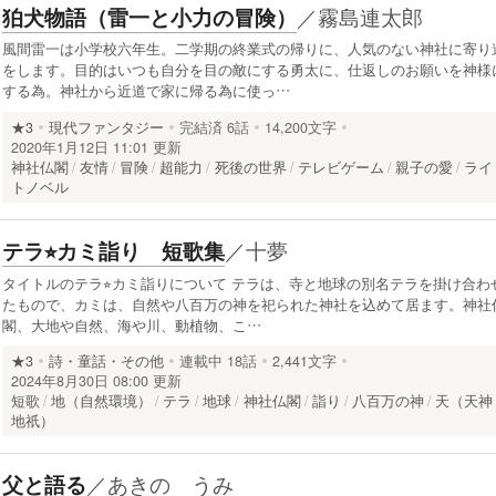
／
霧島連太郎
狛犬物語（雷一と小力の冒険）
風間雷一は小学校六年生。二学期の終業式の帰りに、人気のない神社に寄り
をします。目的はいつも自分を目の敵にする勇太に、仕返しのお願いを神様
する為。神社から近道で家に帰る為に使っ…
★3
現代ファンタジー
完結済
6話
14,200文字
2020年1月12日 11:01 更新
神社仏閣
友情
冒険
超能力
死後の世界
テレビゲーム
親子の愛
ライ
トノベル
／
十夢
テラ⭐︎カミ詣り 短歌集
タイトルのテラ⭐︎カミ詣りについて テラは、寺と地球の別名テラを掛け合わ
たもので、カミは、自然や八百万の神を祀られた神社を込めて居ます。神社
閣、大地や自然、海や川、動植物、こ…
★3
詩・童話・その他
連載中
18話
2,441文字
2024年8月30日 08:00 更新
短歌
地（自然環境）
テラ
地球
神社仏閣
詣り
八百万の神
天（天神
地祇）
／
あきの うみ
父と語る