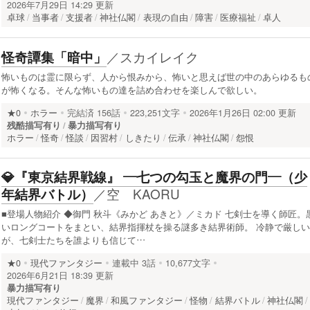
2026年7月29日 14:29 更新
卓球
当事者
支援者
神社仏閣
表現の自由
障害
医療福祉
卓人
／
スカイレイク
怪奇譚集「暗中」
怖いものは霊に限らず、人から恨みから、怖いと思えば世の中のあらゆるも
が怖くなる。そんな怖いもの達を詰め合わせを楽しんで欲しい。
★0
ホラー
完結済
156話
223,251文字
2026年1月26日 02:00 更新
残酷描写有り
暴力描写有り
ホラー
怪奇
怪談
因習村
しきたり
伝承
神社仏閣
怨恨
💎『東京結界戦線』 ―七つの勾玉と魔界の門―（少
／
空 KAORU
年結界バトル）
■登場人物紹介 ◆御門 秋斗《みかど あきと》／ミカド 七剣士を導く師匠。
いロングコートをまとい、結界指揮杖を操る謎多き結界術師。 冷静で厳しい
が、七剣士たちを誰よりも信じて…
★0
現代ファンタジー
連載中
3話
10,677文字
2026年6月21日 18:39 更新
暴力描写有り
現代ファンタジー
魔界
和風ファンタジー
怪物
結界バトル
神社仏閣