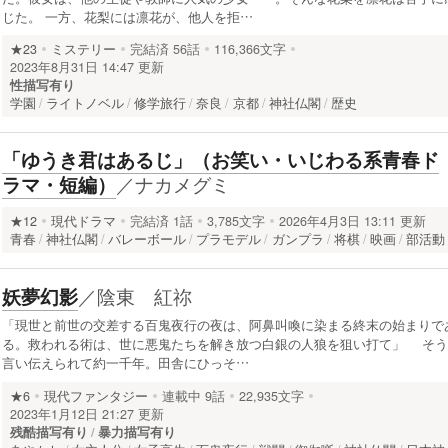
じた。 一方、花梨には凛花が、他人を拒…
★23
ミステリー
完結済
56話
116,366文字
2023年8月31日 14:47 更新
性描写有り
学園
ライトノベル
修学旅行
奈良
京都
神社仏閣
歴史
「ゆうき君はあるじ」（お笑い・いじわる系青春ド
／
ナカメグミ
ラマ・短編）
★12
現代ドラマ
完結済
1話
3,785文字
2026年4月3日 13:11 更新
青春
神社仏閣
バレーボール
プラモデル
ガンプラ
将棋
映画
部活動
／
陰東 紅祢
妖夢幻影
「現世と前世の交差する百鬼夜行の夜は、阿鼻叫喚に染まる終末の始まりで
る。救われる術は、世に悪鬼たちを解き放つ白銀の人狼を狙い打て」 そう
言い伝えられて約一千年。田舎にひっそ…
★6
現代ファンタジー
連載中
9話
22,935文字
2023年1月12日 21:27 更新
残酷描写有り
暴力描写有り