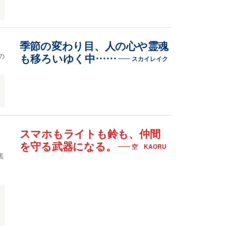
季節の変わり目、人の心や霊魂
の
も移ろいゆく中……
スカイレイク
スマホもライトも鈴も、仲間
を守る武器になる。
空 KAORU
黒