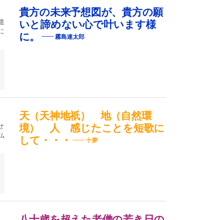
貴方の未来予想図が、貴方の願
道
いと諦めない心で叶います様
に
に。
霧島連太郎
天（天神地祇） 地（自然環
せ
境） 人 感じたことを短歌に
仏
して・・・
十夢
八十歳を超えた老僧の若き日の