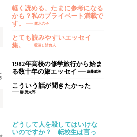
軽く読める、たまに参考になる
かも？私のプライベート満載で
す。
露氷六子
とても読みやすいエッセイ
集。
暇潰し請負人
1982年高校の修学旅行から始ま
る数十年の旅エッセイ
し
遠藤成美
き
こういう話が聞きたかった
柳 茂太郎
どうして人を殺してはいけな
いのですか？ 転校生は言っ
感