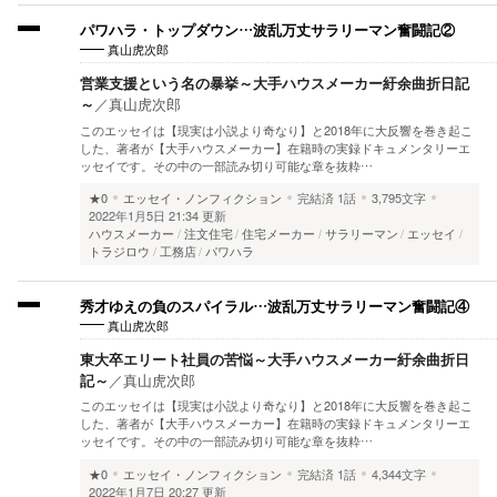
パワハラ・トップダウン…波乱万丈サラリーマン奮闘記②
真山虎次郎
営業支援という名の暴挙～大手ハウスメーカー紆余曲折日記
～
／
真山虎次郎
このエッセイは【現実は小説より奇なり】と2018年に大反響を巻き起こ
した、著者が【大手ハウスメーカー】在籍時の実録ドキュメンタリーエ
ッセイです。その中の一部読み切り可能な章を抜粋…
★0
エッセイ・ノンフィクション
完結済
1話
3,795文字
2022年1月5日 21:34 更新
ハウスメーカー
注文住宅
住宅メーカー
サラリーマン
エッセイ
トラジロウ
工務店
パワハラ
秀才ゆえの負のスパイラル…波乱万丈サラリーマン奮闘記④
真山虎次郎
東大卒エリート社員の苦悩～大手ハウスメーカー紆余曲折日
記～
／
真山虎次郎
このエッセイは【現実は小説より奇なり】と2018年に大反響を巻き起こ
した、著者が【大手ハウスメーカー】在籍時の実録ドキュメンタリーエ
ッセイです。その中の一部読み切り可能な章を抜粋…
★0
エッセイ・ノンフィクション
完結済
1話
4,344文字
2022年1月7日 20:27 更新