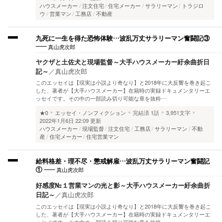
ハウスメーカー
注文住宅
住宅メーカー
サラリーマン
トラジロ
ウ
営業マン
工務店
不動産
九死に一生を得た恐怖体験…波乱万丈サラリーマン奮闘記③
真山虎次郎
ヤクザと土佐犬と現場監督～大手ハウスメーカー紆余曲折日
記～
／
真山虎次郎
このエッセイは【現実は小説より奇なり】と2018年に大反響を巻き起こ
した、著者が【大手ハウスメーカー】在籍時の実録ドキュメンタリーエ
ッセイです。その中の一部読み切り可能な章を抜粋…
★0
エッセイ・ノンフィクション
完結済
1話
3,951文字
2022年1月6日 22:09 更新
ハウスメーカー
現場監督
注文住宅
工務店
サラリーマン
不動
産
住宅メーカー
住宅営業マン
給料格差・理不尽・懲戒解雇…波乱万丈サラリーマン奮闘記
真山虎次郎
①
好感度№１営業マンの光と影～大手ハウスメーカー紆余曲折
日記～
／
真山虎次郎
このエッセイは【現実は小説より奇なり】と2018年に大反響を巻き起こ
した、著者が【大手ハウスメーカー】在籍時の実録ドキュメンタリーエ
ッセイです。その中の一部読み切り可能な章を抜粋…