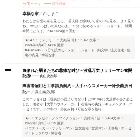
武江成緒
って……。
幸福な家
／
西しまこ
わたしは自慢の家を見せる。 若夫婦は感嘆して家の中を見る。 よく見て
ね。 幸せいっぱいの家なのよ。 ５分で読めるショートショート。 隙間
時間にどうぞ。 KAC2024第２回お…
★247
ミステリー
完結済
1話
1,426文字
2024年3月4日 14:26 更新
KAC20242
５分で読める
ショートショート
純文学
注文住宅
住
宅の内見
幸福な家
蔑まれた弱者たちの悲痛な叫び…波乱万丈サラリーマン奮闘
真山虎次郎
記⑤
障害者雇用と工事請負契約～大手ハウスメーカー紆余曲折日
記～
／
真山虎次郎
このエッセイは【現実は小説より奇なり】と2018年に大反響を巻き起こ
した、著者が【大手ハウスメーカー】在籍時の実録ドキュメンタリーエ
ッセイです。その中の一部読み切り可能な章を抜粋…
★3
エッセイ・ノンフィクション
完結済
1話
6,464文字
2022年1月9日 00:15 更新
ハウスメーカー
サラリーマン
注文住宅
営業マン
工務店
エッセ
イ
トラジロウ
障害者