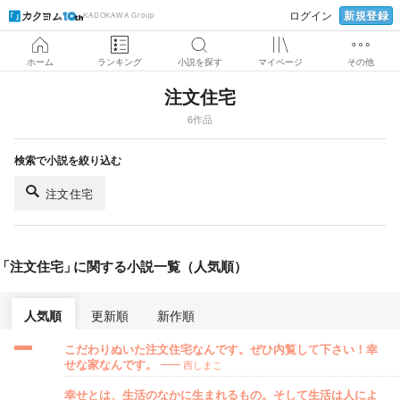
新規登録
ログイン
KADOKAWA Group
ホーム
ランキング
小説を探す
マイページ
その他
注文住宅
6作品
検索で小説を絞り込む
注文住宅
「
注文住宅
」
に関する小説一覧（人気順）
人気順
更新順
新作順
こだわりぬいた注文住宅なんです。ぜひ内覧して下さい！幸
西しまこ
せな家なんです。
幸せとは、生活のなかに生まれるもの。そして生活は人によ