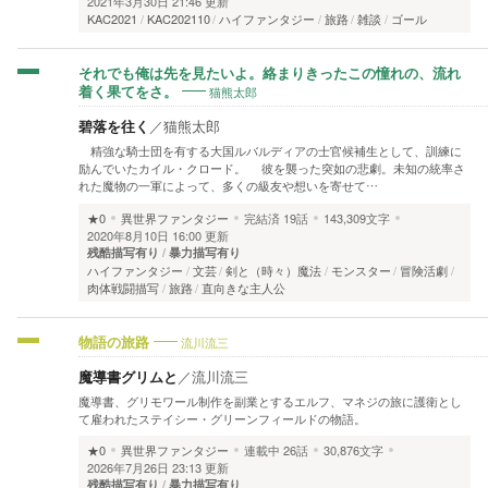
2021年3月30日 21:46 更新
KAC2021
KAC202110
ハイファンタジー
旅路
雑談
ゴール
それでも俺は先を見たいよ。絡まりきったこの憧れの、流れ
猫熊太郎
着く果てをさ。
碧落を往く
／
猫熊太郎
精強な騎士団を有する大国ルバルディアの士官候補生として、訓練に
励んでいたカイル・クロード。 彼を襲った突如の悲劇。未知の統率さ
れた魔物の一軍によって、多くの級友や想いを寄せて…
★0
異世界ファンタジー
完結済
19話
143,309文字
2020年8月10日 16:00 更新
残酷描写有り
暴力描写有り
ハイファンタジー
文芸
剣と（時々）魔法
モンスター
冒険活劇
肉体戦闘描写
旅路
直向きな主人公
流川流三
物語の旅路
魔導書グリムと
／
流川流三
魔導書、グリモワール制作を副業とするエルフ、マネジの旅に護衛とし
て雇われたステイシー・グリーンフィールドの物語。
★0
異世界ファンタジー
連載中
26話
30,876文字
2026年7月26日 23:13 更新
残酷描写有り
暴力描写有り