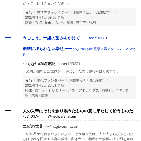
どうぞ、お付き合いください。
★15
異世界ファンタジー
連載中
16話
59,392文字
2026年8月4日 09:00 更新
旅路
希望
花束
花
光
魔法
異世界
祝福
user109331
うごこう。一縷の望みをかけて
ひなのねね🌸電撃大賞カクヨムコン12公
崩壊に埋もれない幸せ
募
つぐないの終末記
／
user109331
文明が崩壊した世界を ｢救う｣ ために旅行をはじめます。
★12
現代ファンタジー
連載中
6話
9,489文字
2025年3月3日 23:51 更新
終末
旅行記
ミリタリー
ポストアポカリプス
崩壊した世界
文
明
未来
旅路
人の栄華はそれを創り賜うたものの意に果たして沿うものだ
@hagiwara_asami
ったのか
エピの世界
／
@hagiwara_asami
この世界が終わるやもしれない、そう知った時、人や人ならざるものた
ちはそれを回避する為の試練に向き合い、相容れぬ解釈の中で刃を向け