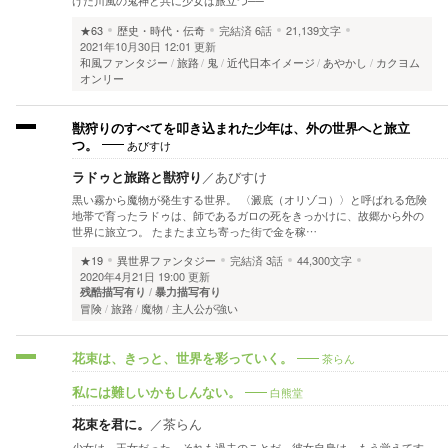
けた川風の鬼神と共に少女は旅立つ──
★63
歴史・時代・伝奇
完結済
6話
21,139文字
2021年10月30日 12:01 更新
和風ファンタジー
旅路
鬼
近代日本イメージ
あやかし
カクヨム
オンリー
獣狩りのすべてを叩き込まれた少年は、外の世界へと旅立
あびすけ
つ。
ラドゥと旅路と獣狩り
／
あびすけ
黒い霧から魔物が発生する世界。 〈澱底（オリゾコ）〉と呼ばれる危険
地帯で育ったラドゥは、師であるガロの死をきっかけに、故郷から外の
世界に旅立つ。 たまたま立ち寄った街で金を稼…
★19
異世界ファンタジー
完結済
3話
44,300文字
2020年4月21日 19:00 更新
残酷描写有り
暴力描写有り
冒険
旅路
魔物
主人公が強い
茶らん
花束は、きっと、世界を彩っていく。
白熊堂
私には難しいかもしんない。
花束を君に。
／
茶らん
少女は、王女だった。それも過去のことだ。彼女自身は、もう覚えてす