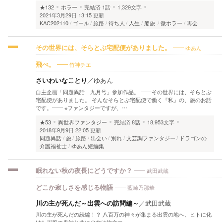
★132
ホラー
完結済
1話
1,329文字
2021年3月29日 13:15 更新
KAC202110
ゴール
旅路
待ち人
人生
船旅
微ホラー
再会
ゆあん
その世界には、そらとぶ宅配便がありました。
竹神チエ
飛べ。
さいわいなことり
／
ゆあん
自主企画「同題異話 九月号」参加作品。 ――その世界には、そらとぶ
宅配便がありました。 そんなそらとぶ宅配便で働く『私』の、旅のお話
です。―― ※ファンタジーですが、…
★53
異世界ファンタジー
完結済
8話
18,953文字
2018年9月9日 22:05 更新
同題異話
旅
旅路
出会い
別れ
文芸調ファンタジー
ドラゴンの
介護福祉士
ゆあん短編集
武田武蔵
眠れない秋の夜長にどうですか？
藍崎乃那華
どこか寂しさを感じる物語
川の主が死んだ～出雲への訪問編～
／
武田武蔵
川の主が死んだの続編！？ 八百万の神々が集まる出雲の地へ、ヒトに化