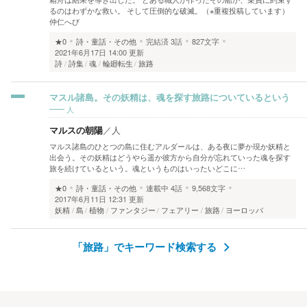
るのはわずかな救い。 そして圧倒的な破滅。（※重複投稿しています）
仲仁へび
★0
詩・童話・その他
完結済
3話
827文字
2021年6月17日 14:00 更新
詩
詩集
魂
輪廻転生
旅路
マスル諸島。その妖精は、魂を探す旅路についているという
人
マルスの朝陽
／
人
マルス諸島のひとつの島に住むアルダールは、ある夜に夢か現か妖精と
出会う。その妖精はどうやら遥か彼方から自分が忘れていった魂を探す
旅を続けているという。魂というものはいったいどこに…
★0
詩・童話・その他
連載中
4話
9,568文字
2017年6月11日 12:31 更新
妖精
島
植物
ファンタジー
フェアリー
旅路
ヨーロッパ
「旅路」でキーワード検索する