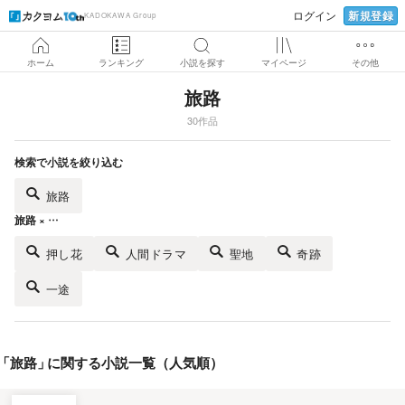
新規登録
ログイン
KADOKAWA Group
ホーム
ランキング
小説を探す
マイページ
その他
旅路
30作品
検索で小説を絞り込む
旅路
旅路 × …
押し花
人間ドラマ
聖地
奇跡
一途
「
旅路
」
に関する小説一覧（人気順）