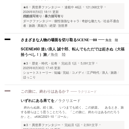
★6
異世界ファンタジー
連載中
46話
121,068文字
2026年8月6日 18:11 更新
残酷描写有り
暴力描写有り
ダークファンタジー
個性強強なキャラ
奇妙な敵たち
社会不適合
者
旅路
異能力
絶望
別世界
魚住 陸
さまざまな人物の場面を切り取るSCENE…80
SCENE#80 迷い浪人 誠十郎、転んでもただでは起きぬ（大福
拾うべし！）旅
／
魚住 陸
★3
歴史・時代・伝奇
完結済
1話
5,091文字
2025年8月30日 17:45 更新
ショートストーリー
短編
完結
コメディ
江戸時代
浪人
旅路
ほっこり
ラクリエード
この旅に、終わりはあるか？
いずれにある果てを
／
ラクリエード
終わらぬ旅。続く旅。 いつまでも続く、この娯楽。 あるとき、旅
する彼らはこう思うことだろう。 「この旅に、終わりはあるのだろう
か」と。 ※KAC2021-10「ゴール」
★3
異世界ファンタジー
完結済
1話
2,501文字