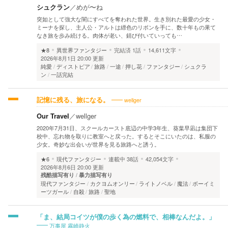
シュクラン
／
めが〜ね
突如として強大な闇にすべてを奪われた世界。生き別れた最愛の少女・
ミーナを探し、主人公・アルトは縹色のリボンを手に、数十年もの果て
なき旅を歩み続ける。肉体が老い、錆び付いていっても…
★8
異世界ファンタジー
完結済
1話
14,611文字
2026年8月1日 20:00 更新
純愛
ディストピア
旅路
一途
押し花
ファンタジー
シュクラ
ン
一話完結
wellger
記憶に残る、旅になる。
Our Travel
／
wellger
2020年7月31日、スクールカースト底辺の中学3年生、葵葉早凪は集団下
校中、忘れ物を取りに教室へと戻った。するとそこにいたのは、私服の
少女。奇妙な出会いが世界を見る旅路へと誘う。
★6
現代ファンタジー
連載中
38話
42,054文字
2026年8月6日 20:00 更新
残酷描写有り
暴力描写有り
現代ファンタジー
カクヨムオンリー
ライトノベル
魔法
ボーイミ
ーツガール
自殺
旅路
聖地
「ま、結局コイツが僕の歩く為の燃料で、相棒なんだよ。」
万事屋 霧崎静火