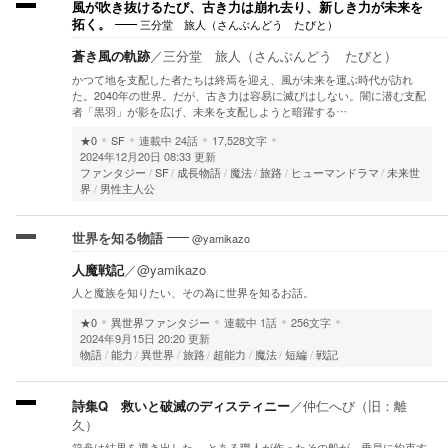
風が吹き抜けるたび、古き力は崩れ去り、新しき力が未来を
三分堂 旅人（さんぶんどう たびと）
拓く。
蒼き風の軌跡
／
三分堂 旅人（さんぶんどう たびと）
かつて地を支配した者たちは終焉を迎え、風が未来を運ぶ時代が訪れ
た。2040年の世界。だが、古き力は容易に滅びはしない。闇に潜む支配
者「黒羽」が影を広げ、未来を支配しようと暗躍する…
★0
SF
連載中
24話
17,528文字
2024年12月20日 08:33 更新
ファンタジー
SF
成長物語
魔法
旅路
ヒューマンドラマ
未来世
界
男性主人公
@yamikazo
世界を知る物語
人魔戦記
／
@yamikazo
人と魔族を知りたい、その為に世界を知るお話。
★0
異世界ファンタジー
連載中
1話
256文字
2024年9月15日 20:20 更新
物語
能力
異世界
旅路
超能力
魔法
短編
戦記
詩集Q 救いと破滅のディスティニー
／
仲仁へび（旧：離
久）
箱舟は結果を導き出した。 とある職人が作ったその船が、乗員に約束す