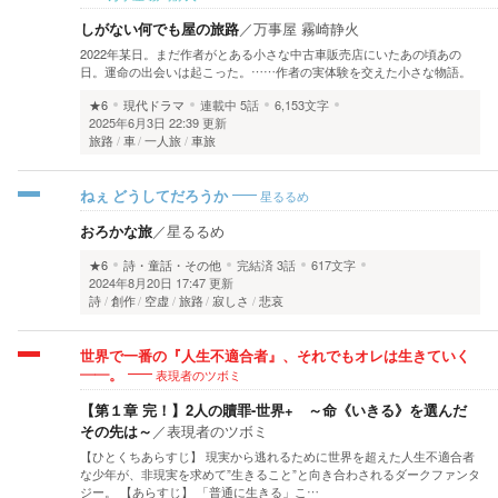
しがない何でも屋の旅路
／
万事屋 霧崎静火
2022年某日。まだ作者がとある小さな中古車販売店にいたあの頃あの
日。運命の出会いは起こった。……作者の実体験を交えた小さな物語。
★6
現代ドラマ
連載中
5話
6,153文字
2025年6月3日 22:39 更新
旅路
車
一人旅
車旅
星るるめ
ねぇ どうしてだろうか
おろかな旅
／
星るるめ
★6
詩・童話・その他
完結済
3話
617文字
2024年8月20日 17:47 更新
詩
創作
空虚
旅路
寂しさ
悲哀
世界で一番の『人生不適合者』、それでもオレは生きていく
表現者のツボミ
――。
【第１章 完！】2人の贖罪-世界+ ～命《いきる》を選んだ
その先は～
／
表現者のツボミ
【ひとくちあらすじ】 現実から逃れるために世界を超えた人生不適合者
な少年が、非現実を求めて”生きること”と向き合わされるダークファンタ
ジー。 【あらすじ】 「普通に生きる」こ…