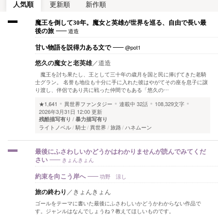
人気順
更新順
新作順
魔王を倒して30年。魔女と英雄が世界を巡る、自由で長い最
道造
後の旅
@pot1
甘い物語を説得力ある文で
悠久の魔女と老英雄
／
道造
魔王を討ち果たし、王として三十年の歳月を国と民に捧げてきた老騎
士グラン。 名誉も地位も十分に手に入れた彼はやがてその座を息子に譲
り渡し、伴侶であり共に戦った仲間でもある「悠久の…
★1,641
異世界ファンタジー
連載中
32話
108,329文字
2026年3月31日 12:00 更新
残酷描写有り
暴力描写有り
ライトノベル
騎士
異世界
旅路
ハネムーン
最後にふさわしいかどうかはわかりませんが読んでみてくだ
きょんきょん
さい
功野 涼し
約束を向こう岸へ
旅の終わり
／
きょんきょん
ゴールをテーマに書いた最後にふさわしいかどうかわからない作品で
す。ジャンルはなんでしょうね？教えてほしいものです。