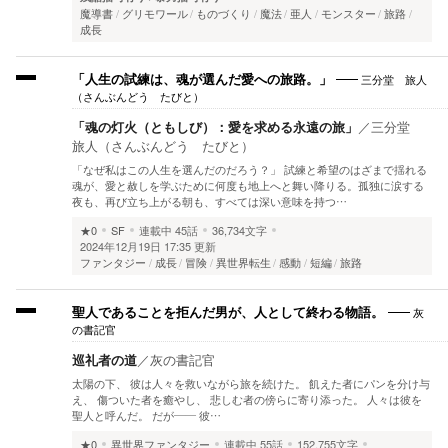
魔導書
グリモワール
ものづくり
魔法
亜人
モンスター
旅路
成長
三分堂 旅人
「人生の試練は、魂が選んだ愛への旅路。」
（さんぶんどう たびと）
「魂の灯火（ともしび）：愛を求める永遠の旅」
／
三分堂
旅人（さんぶんどう たびと）
「なぜ私はこの人生を選んだのだろう？」 試練と希望のはざまで揺れる
魂が、愛と赦しを学ぶために何度も地上へと舞い降りる。孤独に涙する
夜も、再び立ち上がる朝も、すべては深い意味を持つ…
★0
SF
連載中
45話
36,734文字
2024年12月19日 17:35 更新
ファンタジー
成長
冒険
異世界転生
感動
短編
旅路
灰
聖人であることを拒んだ男が、人として終わる物語。
の書記官
巡礼者の道
／
灰の書記官
太陽の下、 彼は人々を救いながら旅を続けた。 飢えた者にパンを分け与
え、 傷ついた者を癒やし、 悲しむ者の傍らに寄り添った。 人々は彼を
聖人と呼んだ。 だが―― 彼…
★0
異世界ファンタジー
連載中
55話
152,755文字