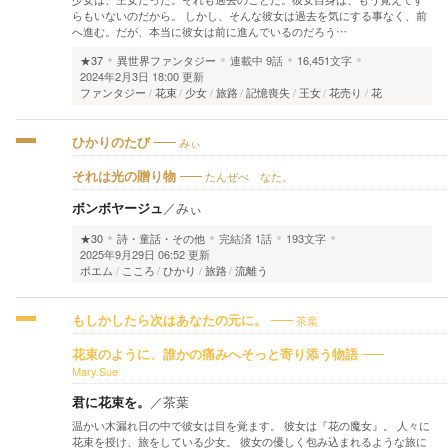
らもいないのだから。 しかし、そんな彼女は過去を気にする事なく、前
へ進む。だが、本当に彼女は前に進んでいるのだろう…
★37
異世界ファンタジー
連載中
9話
16,451文字
2024年2月3日 18:00 更新
ファンタジー
花束
少女
旅路
記憶喪失
王女
花売り
花
みぃ
ひかりのたび
たんぜべ なた。
それは光の贈り物
ボンボヤージュ
／
みぃ
★30
詩・童話・その他
完結済
1話
193文字
2025年9月29日 06:52 更新
ポエム
こころ
ひかり
旅路
流離う
茶葉
もしかしたら次はあなたの元に。
花束のように、誰かの痛みへそっと寄り添う物語
Mary.Sue
君に花束を。
／
茶葉
温かい木漏れ日の中で彼女は目を覚ます。 彼女は『花の魔女』。 人々に
花束を授け、旅をしている少女。 彼女の優しく包み込まれるような旅に