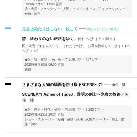
2026年7月5日 11:06 更新
旅
成長
ファンタジー
人間ドラマ
シリアス
王道ファンタジー
奇跡
旅路
仲仁へび（旧：離久）
足を止めたりはしない 決して
詩 終わりのない旅路をゆく
／
仲仁へび（旧：離久）
固い決意ですすんでいく。それだけの詩。（※重複投稿しています）仲仁
へび ｃｃ2
★0
詩・童話・その他
完結済
1話
247文字
2025年9月10日 06:00 更新
旅路
魚住 陸
さまざまな人物の場面を切り取るSCENE…71
SCENE#71 Ashes of Time3：黎明の剣士〜氷炎の旅路
／
魚
住 陸
★0
歴史・時代・伝奇
完結済
1話
3,205文字
2025年8月25日 20:31 更新
ショートストーリー
短編
完結
武侠
武侠ストーリー
剣士
旅
路
仲間