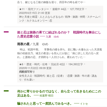
合う、鍵となる三枚の銅版を巡り、四百年の時を経てや…
★11
現代ファンタジー
連載中
44話
127,755文字
2022年6月15日 21:00 更新
神と天使と精霊
人と人ならざるもの
戦争
旅路
仲間
スチームパ
ンク
カクヨムオンリー
恋
姫と忍は旅路の果てに結ばれるのか？ 戦国時代を舞台にし
九重 ゆめ
た歴史恋愛小説
雨夜の星
／
九重 ゆめ
時は、戦国中期。 常磐色の瞳を持ち、顔に醜い火傷をおった天涯孤
独の幼姫吉乃。城主の夜這いを拒んだが故に「病に伏した兄の元へ戻
れ」と護衛の忍、才四郎を一人付けられ、匿われていた…
★6
歴史・時代・伝奇
完結済
42話
194,393文字
2020年11月22日 09:09 更新
残酷描写有り
女性主人公
戦国時代
姫と忍（従者）
恋愛
旅路
年の差
謎あ
り
すれ違い
何かに寄りかかるのではなく、自ら立って生きるためにこの
枯葉野 晴日
足はある。
イトセ
騙されたと思って一度読んでみるべき。