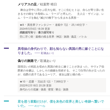
メリアスの足
／
枯葉野 晴日
舞台は空中に浮かぶ巨大な樹。そこに住むヒトは、自らが寄り添い生
きるその樹を“大母樹レム・ラーズ”と呼んだ。 主人公・ザインは、レ
ム・ラーズを蝕む“滅びの種子”から生まれる異形…
★8
異世界ファンタジー
連載中
7話
25,149文字
2024年5月6日 18:39 更新
残酷描写有り
暴力描写有り
空に浮く樹
遺構の残る世界
神話
旅路
義足
バトル
異母妹の身代わりで、顔も知らない異国の男に嫁ぐことにな
彩瀬あいり
りました。
偽りの旅路で
／
彩瀬あいり
国境沿いの戦乱を収めた異国の剣士に嫁ぐことが決まった、サヴォア伯
爵家の令嬢は、しかしその婚姻を拒絶する。 そこで白羽の矢が立ったの
が、伯爵の庶子であるユーリア。 彼女は髪と瞳の色…
★10
恋愛
完結済
1話
7,999文字
2022年2月18日 20:28 更新
身代わりの花嫁
偽装
密室
騎士
旅路
君を想う鼓動だけが、僕を灰色の世界と美しい奇跡へ繋いで
めが〜ね
いた。