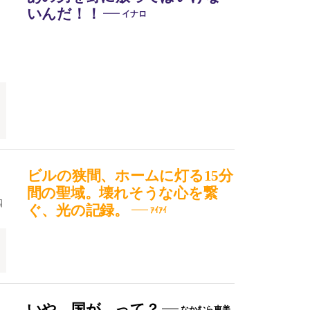
いんだ！！
イナロ
ビルの狭間、ホームに灯る15分
間の聖域。壊れそうな心を繋
四
ぐ、光の記録。
ｱｲｱｲ
いや、国が、って？
なかむら恵美