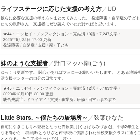
／
UD
ライフステージに応じた支援の考え方
彼らに必要な支援の考え方をまとめてみました。 発達障害・自閉症の子ども
たちの親御さん、支援者にぜひ読んでいただければと思います。
★44
エッセイ・ノンフィクション
完結済
10話
7,247文字
2025年5月22日 17:00 更新
発達障害
自閉症
支援
親
子ども
／
野口マッハ剛(ごう)
妹のような支援者
ゆっくり更新です。 関心があればフォローお願いいたします。 とある地域
活支援センターの自分の日常です。
★45
エッセイ・ノンフィクション
完結済
12話
5,183文字
2023年12月10日 20:00 更新
統合失調症
ドライアイ
支援
事業所
研修
日常
ほのぼの
／
弦葉ひなた
Little Stars. ～僕たちの居場所～
自宅に引きこもり不登校となった卉原美月(くさばらみづき)は、中学2年生と
なる春から、塔里郷(とうりざと)中学校に併設された登校支援クラスに通う
ととなる。 そこで出会ったのは、超…