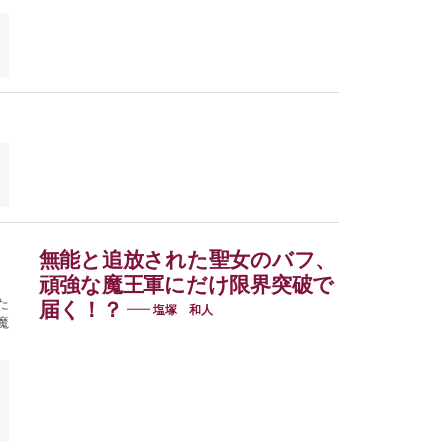
無能と追放された聖女のバフ、
頑強な魔王軍にだけ限界突破で
た
届く！？
塩塚 和人
魔