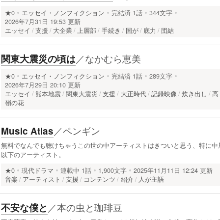
★0
エッセイ・ノンフィクション
完結済
1話
344文字
2026年7月31日 19:53 更新
エッセイ
支援
大企業
上層部
手続き
国が
底力
団結
／
なかむら恵美
関東大震災の頃は
★0
エッセイ・ノンフィクション
完結済
1話
289文字
2026年7月29日 20:10 更新
エッセイ
熊本地震
関東大震災
支援
大正時代
記録映像
炊き出し
高
嶺の花
／
ペンギン
Music Atlas
無料でなんでも聴けちゃうこの世の中アーティストはきついと思う、特に中
以下のアーティスト。
★0
現代ドラマ
連載中
1話
1,900文字
2025年11月11日 12:24 更新
音楽
アーティスト
支援
コンテンツ
紹介
人が主語
／
本の虫と珈琲豆
不安な僕と