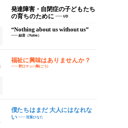
発達障害・自閉症の子どもたち
の育ちのために
UD
“Nothing about us without us”
結音（Yuine）
福祉に興味はありませんか？
生
野口マッハ剛(ごう)
僕たちはまだ 大人にはなれな
い
弦葉ひなた
こ