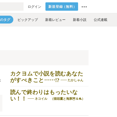
新規登録
（
無料
）
ログイン
のタグ
ピックアップ
新着レビュー
新着小説
公式連載
カクヨムで小説を読むあなた
がすべきこと……!?
は
たかしゃん
読んで終わりはもったいな
い！！
ネコイル （猫頭鷹と海豚🦉＆🐬）