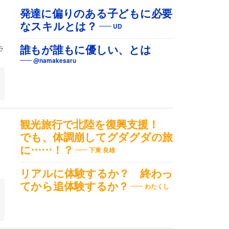
発達に偏りのある子どもに必要
なスキルとは？
UD
ラ
誰もが誰もに優しい、とは
@namakesaru
観光旅行で北陸を復興支援！
でも、体調崩してグダグダの旅
に……！？
下東 良雄
リアルに体験するか？ 終わっ
てから追体験するか？
わたくし