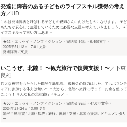
発達に障害のある子どものライフスキル獲得の考え
／
UD
方
これは発達障害と呼ばれる子どもの親御さんに向けたものになります。 子ど
もたちが安心して生活していくために必要な支援を考えていきましょう。 ※
イフスキルって言い方はあま…
★62
エッセイ・ノンフィクション
完結済
16話
9,499文字
2025年5月12日 17:01 更新
発達障害
支援
／
下東
いこうぜ、北陸！ 〜観光旅行で復興支援！〜
良雄
甚大な被害をもたらした能登半島地震。 義援金の協力はした、でもボランテ
ィアに参加する体力は無い…… だから、北陸へ旅行に行って、お金を使って
こよう！ そんな私の北陸旅行ドキュメ…
★56
エッセイ・ノンフィクション
完結済
99話
47,677文字
2024年2月24日 13:00 更新
能登半島地震
北陸
観光
旅行
復興
支援
北陸応援割
ドキュメンタリ
ー