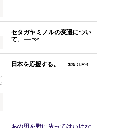
セタガヤミノルの変遷につい
て。
YOP
日本を応援する。
無透（旧AS）
べ
な
あの男を野に放ってはいけな