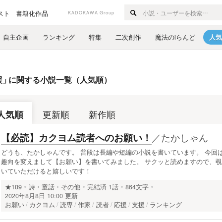
スト
書籍化作品
KADOKAWA Group
自主企画
ランキング
特集
二次創作
魔法のiらんど
人気
援
」
に関する小説一覧（人気順）
人気順
更新順
新作順
／
たかしゃん
【必読】カクヨム読者へのお願い！
どうも、たかしゃんです。 普段は長編や短編の小説を書いています。 今回
趣向を変えまして【お願い】を書いてみました。 サクッと読めますので、覗
いていただけると嬉しいです！
★109
詩・童話・その他
完結済
1話
864文字
2020年8月8日 10:00 更新
お願い
カクヨム
読専
作家
読者
応援
支援
ランキング