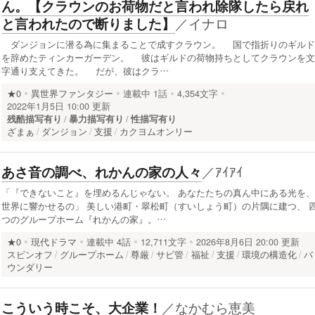
ん。【クラウンのお荷物だと言われ除隊したら戻れ
／
イナロ
と言われたので断りました】
ダンジョンに潜る為に集まることで成すクラウン。 国で指折りのギルド
を辞めたティンカーガーデン。 彼はギルドの荷物持ちとしてクラウンを文
字通り支えてきた。 だが、彼はクラ…
★0
異世界ファンタジー
連載中
1話
4,354文字
2022年1月5日 10:00 更新
残酷描写有り
暴力描写有り
性描写有り
ざまぁ
ダンジョン
支援
カクヨムオンリー
／
ｱｲｱｲ
あさ音の調べ、れかんの家の人々
「『できないこと』を埋めるんじゃない。 あなたたちの真ん中にある光を、
世界に響かせるの」 美しい港町・翠松町（すいしょう町）の片隅に建つ、 
つのグループホーム『れかんの家』。…
★0
現代ドラマ
連載中
4話
12,711文字
2026年8月6日 20:00 更新
スピンオフ
グループホーム
尊厳
サビ管
福祉
支援
環境の構造化
バ
ウンダリー
／
なかむら恵美
こういう時こそ、大企業！