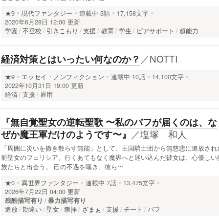
★9
現代ファンタジー
連載中
3話
17,158文字
2020年6月28日 12:00 更新
学園
不登校
引きこもり
支援
教育
学生
ピアサポート
超能力
／
NOTTI
経済対策とはいったい何なのか？
★9
エッセイ・ノンフィクション
連載中
10話
14,100文字
2022年10月31日 19:00 更新
経済
支援
雇用
『無自覚聖女の逆転聖歌 〜私のバフが届くのは、な
／
塩塚 和人
ぜか魔王軍だけのようです〜』
「周囲に災いを撒き散らす無能」として、王国騎士団から無慈悲に追放され
前聖女のフェリシア。行くあてもなく魔界へと迷い込んだ彼女は、心優しい
族たちと出会う。 己の不遇を嘆き、彼ら…
★0
異世界ファンタジー
連載中
7話
13,475文字
2026年7月22日 04:00 更新
残酷描写有り
暴力描写有り
追放
勘違い
聖女
崇拝
ざまぁ
支援
チート
バフ