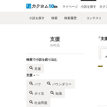
マイページ
小説を探す
ネク
小説を探す
検索
検索履歴
コンテスト
支援
「
支
20作品
検索で小説を絞り込む
支援
支援 × …
バフ
バウンダリー
ポイ活
知識
社会問題