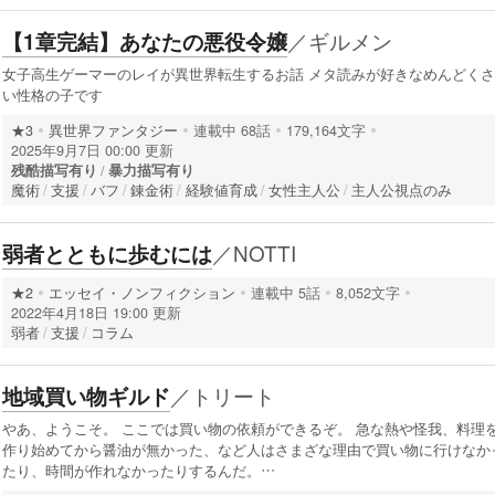
／
ギルメン
【1章完結】あなたの悪役令嬢
女子高生ゲーマーのレイが異世界転生するお話 メタ読みが好きなめんどくさ
い性格の子です
★3
異世界ファンタジー
連載中
68話
179,164文字
2025年9月7日 00:00 更新
残酷描写有り
暴力描写有り
魔術
支援
バフ
錬金術
経験値育成
女性主人公
主人公視点のみ
／
NOTTI
弱者とともに歩むには
★2
エッセイ・ノンフィクション
連載中
5話
8,052文字
2022年4月18日 19:00 更新
弱者
支援
コラム
／
トリート
地域買い物ギルド
やあ、ようこそ。 ここでは買い物の依頼ができるぞ。 急な熱や怪我、料理
作り始めてから醤油が無かった、など人はさまざな理由で買い物に行けなか
たり、時間が作れなかったりするんだ。…