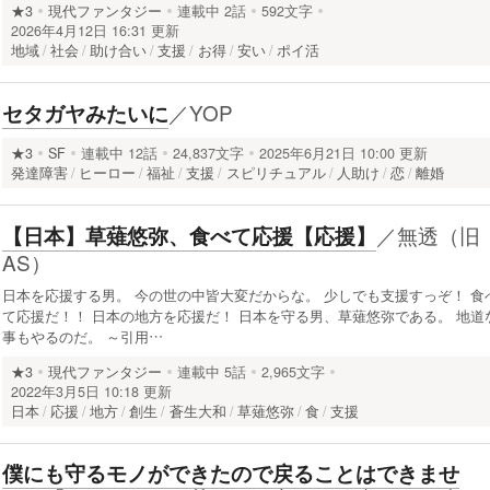
★3
現代ファンタジー
連載中
2話
592文字
2026年4月12日 16:31 更新
地域
社会
助け合い
支援
お得
安い
ポイ活
／
YOP
セタガヤみたいに
★3
SF
連載中
12話
24,837文字
2025年6月21日 10:00 更新
発達障害
ヒーロー
福祉
支援
スピリチュアル
人助け
恋
離婚
／
無透（旧
【日本】草薙悠弥、食べて応援【応援】
AS）
日本を応援する男。 今の世の中皆大変だからな。 少しでも支援すっぞ！ 食
て応援だ！！ 日本の地方を応援だ！ 日本を守る男、草薙悠弥である。 地道
事もやるのだ。 ～引用…
★3
現代ファンタジー
連載中
5話
2,965文字
2022年3月5日 10:18 更新
日本
応援
地方
創生
蒼生大和
草薙悠弥
食
支援
僕にも守るモノができたので戻ることはできませ