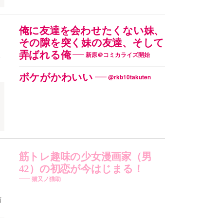
俺に友達を会わせたくない妹、
その隙を突く妹の友達、そして
弄ばれる俺
。
新原＠コミカライズ開始
ボケがかわいい
@rkb10takuten
え
筋トレ趣味の少女漫画家（男
42）の初恋が今はじまる！
猫又ノ猫助
画