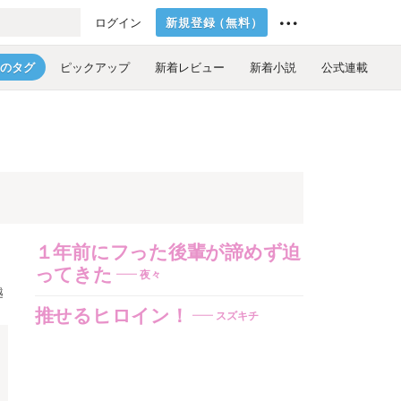
新規登録
（
無料
）
ログイン
のタグ
ピックアップ
新着レビュー
新着小説
公式連載
１年前にフった後輩が諦めず迫
ってきた
夜々
越
推せるヒロイン！
スズキチ
ト