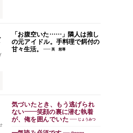
「お腹空いた……」隣人は推し
ご
の元アイドル。手料理で餌付の
甘々生活。
英 慈尊
げ
ロ
気づいたとき、もう逃げられ
ない——笑顔の裏に潜む執着
が、俺を囲んでいた
じょうみつ
せ
@norng