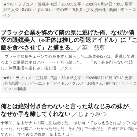
★118
ラブコメ
連載中
8話
26,563文字
2026年6月24日 13:08 更新
男主人公
勘違い
すれ違い
年の差
博多弁
少女漫画化
筋肉
年下ヒロ
イン
ブラック企業を辞めて隣の県に逃げた俺、なぜか隣
室の眼鏡美人（※正体は推しの引退アイドル）に「
／
英 慈尊
飯を食べさせて」と捕まる。
ブラック飲食チェーンで心身をすり減らした二海遠矢(27)は、退職して逃
るように隣県のボロアパートへと引っ越した。 「もう身を削らないで済
む」休職生活を楽しみ、推し活（アクス…
★81
ラブコメ
完結済
17話
52,615文字
2026年3月12日 07:13 更新
現代恋愛
ハッピーエンド
アイドル
グルメ
お隣さん
餌付け
年下ヒ
イン
半同棲
俺とは絶対付き合わないと言った幼なじみの妹が、
／
じょうみつ
なぜか手を離してくれない
十年間、葉山サナエの隣に立ち続けた。 振り向いてもらえるとは思っていな
かった。ただ隣にいたかっただけだ。それだけで十分だと、自分に言い聞か
てきた。 でも彼女の義妹、葉山ユナは…