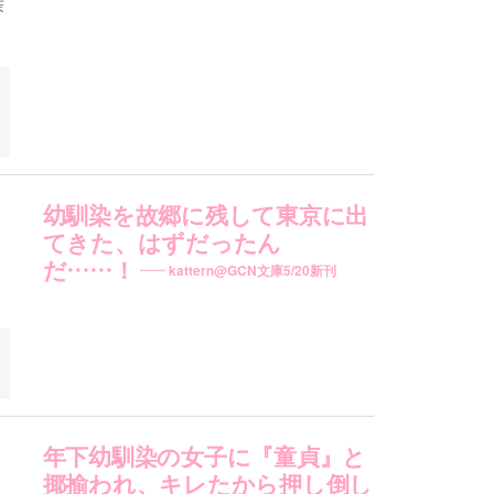
茉
幼馴染を故郷に残して東京に出
てきた、はずだったん
だ……！
kattern@GCN文庫5/20新刊
由
ン
年下幼馴染の女子に『童貞』と
。
揶揄われ、キレたから押し倒し