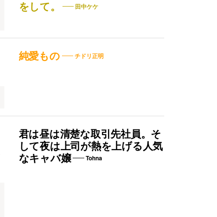
をして。
田中ケケ
舎
純愛もの
チドリ正明
君は昼は清楚な取引先社員。そ
して夜は上司が熱を上げる人気
なキャバ嬢
Tohna