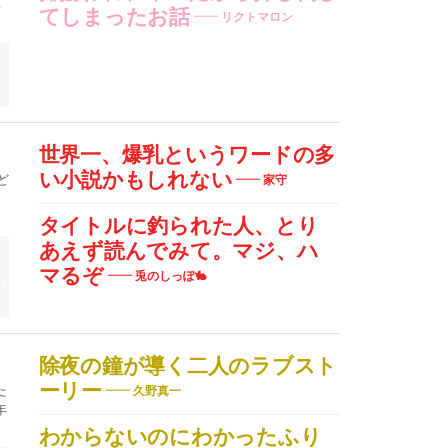
事
てしまったお話
リクトマロン
世界一、爆乳というワードの多
い小説かもしれない
ど
家守
タイトルに釣られた人、とり
あえず読んでみて。マジ、ハ
マるぞ
兎のしっぽ🐇
デ
除夜の鐘が導く二人のラブスト
ーリー
た
久野真一
年
わからないのにわかったふり