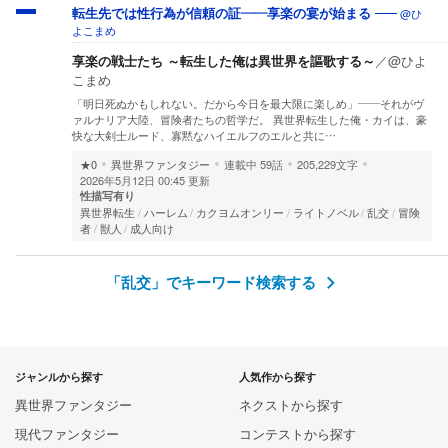
@ひ
転生先では性行為が信頼の証——享楽の宴が始まる
よこまめ
享楽の戦士たち ～転生した俺は異世界を謳歌する～
／
@ひよ
こまめ
「明日死ぬかもしれない。だから今日を最大限に楽しめ」——それがヴ
ァルナリア大陸、冒険者たちの哲学だ。 異世界転生した俺・カイは、豪
快な大剣士ルード、寡黙なハイエルフのエルと共に…
★0
異世界ファンタジー
連載中
59話
205,229文字
2026年5月12日 00:45 更新
性描写有り
異世界転生
ハーレム
カクヨムオンリー
ライトノベル
乱交
冒険
者
獣人
成人向け
「乱交」でキーワード検索する
ジャンルから探す
人気作から探す
異世界ファンタジー
ネクストから探す
現代ファンタジー
コンテストから探す