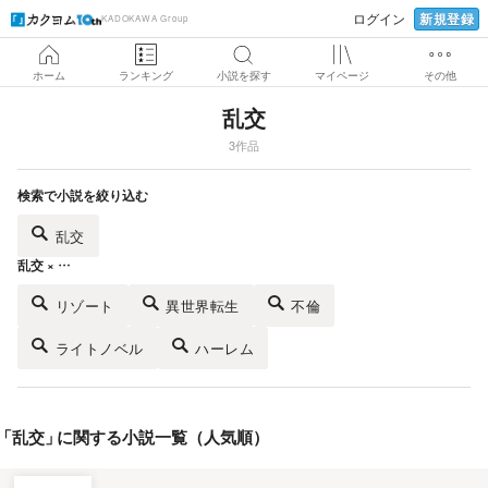
新規登録
ログイン
KADOKAWA Group
ホーム
ランキング
小説を探す
マイページ
その他
乱交
3作品
検索で小説を絞り込む
乱交
乱交 × …
リゾート
異世界転生
不倫
ライトノベル
ハーレム
「
乱交
」
に関する小説一覧（人気順）