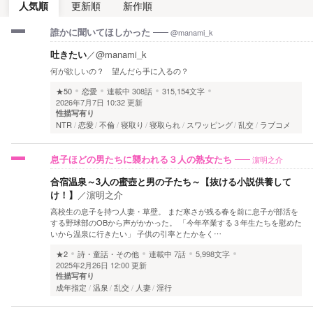
人気順
更新順
新作順
@manami_k
誰かに聞いてほしかった
吐きたい
／
@manami_k
何が欲しいの？ 望んだら手に入るの？
★50
恋愛
連載中
308話
315,154文字
2026年7月7日 10:32 更新
性描写有り
NTR
恋愛
不倫
寝取り
寝取られ
スワッピング
乱交
ラブコメ
濵明之介
息子ほどの男たちに襲われる３人の熟女たち
合宿温泉～3人の蜜壺と男の子たち～【抜ける小説供養して
け！】
／
濵明之介
高校生の息子を持つ人妻・草壁。 まだ寒さが残る春を前に息子が部活を
する野球部のOBから声がかかった。 「今年卒業する３年生たちを慰めた
いから温泉に行きたい」 子供の引率とたかをく…
★2
詩・童話・その他
連載中
7話
5,998文字
2025年2月26日 12:00 更新
性描写有り
成年指定
温泉
乱交
人妻
淫行