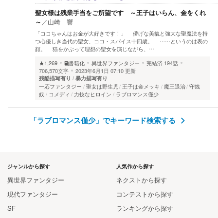
聖女様は残業手当をご所望です ～王子はいらん、金をくれ
～
／
山崎 響
「ココちゃんはお金が大好きです！」 儚げな美貌と強大な聖魔法を持
つ心優しき当代の聖女、ココ・スパイス十四歳。 ……というのは表の
顔。 猫をかぶって理想の聖女を演じながら、…
★1,269
書籍化
異世界ファンタジー
完結済
194話
706,570文字
2023年6月1日 07:10 更新
残酷描写有り
暴力描写有り
一応ファンタジー
聖女は野生児
王子は金メッキ
魔王退治
守銭
奴
コメディ
力技なヒロイン
ラブロマンス僅少
「ラブロマンス僅少」でキーワード検索する
ジャンルから探す
人気作から探す
異世界ファンタジー
ネクストから探す
現代ファンタジー
コンテストから探す
SF
ランキングから探す