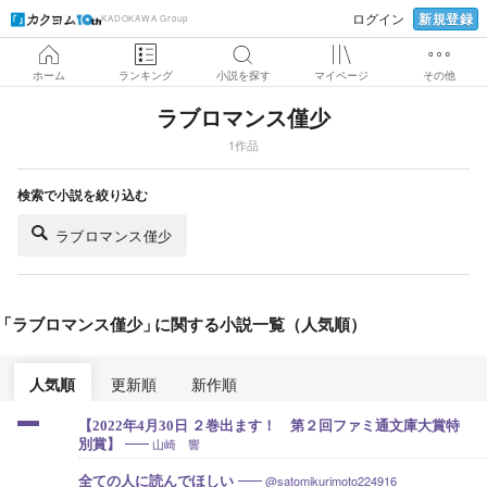
新規登録
ログイン
KADOKAWA Group
ホーム
ランキング
小説を探す
マイページ
その他
ラブロマンス僅少
1作品
検索で小説を絞り込む
ラブロマンス僅少
「
ラブロマンス僅少
」
に関する小説一覧（人気順）
人気順
更新順
新作順
【2022年4月30日 ２巻出ます！ 第２回ファミ通文庫大賞特
山崎 響
別賞】
@satomikurimoto224916
全ての人に読んでほしい