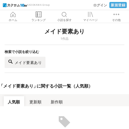
新規登録
ログイン
KADOKAWA Group
ホーム
ランキング
小説を探す
マイページ
その他
メイド要素あり
1作品
検索で小説を絞り込む
メイド要素あり
「
メイド要素あり
」
に関する小説一覧（人気順）
人気順
更新順
新作順