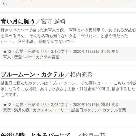
い
／
宮守 遥綺
青い月に願う
行きつけのバーで会った女軍人と僕。 軍隊という男所帯で、女であるが故心
を痛める彼女。 そんな名前も知らない女を「守りたい」と思う僕だった
が……。 突発小説。 意味なんてないで…
★12
恋愛
完結済
1話
3,175文字
2020年4月28日 01:19 更新
軍人
恋愛
バー
カクテル言葉
／
相内充希
ブルームーン・カクテル
誕生日に頼んだカクテルは「ブルームーン」 その意味は・・・ こちらは小
家になろうにも掲載。ありま氷炎さま主催・月餅企画2020用に描き下ろした
ものです。
★12
恋愛
完結済
1話
2,032文字
2020年10月6日 20:51 更新
悲恋
満月の夜
カクテルストーリー
誕生日カクテル
カクテル言葉
／
秋月一花
午後10時、とあるバーにて。