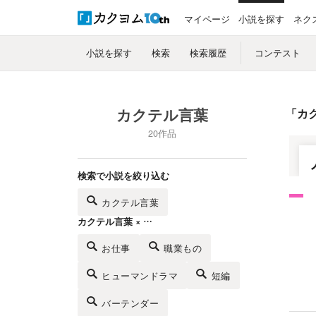
マイページ
小説を探す
ネク
小説を探す
検索
検索履歴
コンテスト
カクテル言葉
「
カ
20作品
検索で小説を絞り込む
カクテル言葉
カクテル言葉 × …
お仕事
職業もの
ヒューマンドラマ
短編
バーテンダー