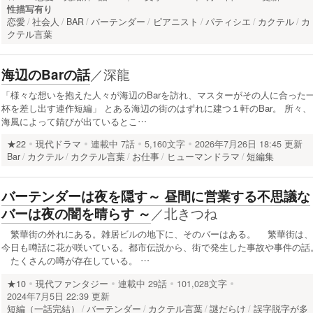
性描写有り
恋愛
社会人
BAR
バーテンダー
ピアニスト
パティシエ
カクテル
カ
クテル言葉
／
深龍
海辺のBarの話
「様々な想いを抱えた人々が海辺のBarを訪れ、マスターがその人に合った
杯を差し出す連作短編」 とある海辺の街のはずれに建つ１軒のBar。 所々、
海風によって錆びが出ているとこ…
★22
現代ドラマ
連載中
7話
5,160文字
2026年7月26日 18:45 更新
Bar
カクテル
カクテル言葉
お仕事
ヒューマンドラマ
短編集
バーテンダーは夜を隠す～ 昼間に営業する不思議な
／
北きつね
バーは夜の闇を晴らす ～
繁華街の外れにある。雑居ビルの地下に、そのバーはある。 繁華街は、
今日も噂話に花が咲いている。都市伝説から、街で発生した事故や事件の話
たくさんの噂が存在している。 …
★10
現代ファンタジー
連載中
29話
101,028文字
2024年7月5日 22:39 更新
短編（一話完結）
バーテンダー
カクテル言葉
謎だらけ
誤字脱字が多