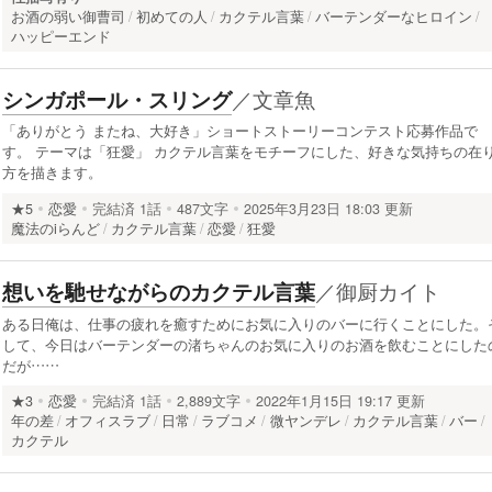
お酒の弱い御曹司
初めての人
カクテル言葉
バーテンダーなヒロイン
ハッピーエンド
／
文章魚
シンガポール・スリング
「ありがとう またね、大好き」ショートストーリーコンテスト応募作品で
す。 テーマは「狂愛」 カクテル言葉をモチーフにした、好きな気持ちの在
方を描きます。
★5
恋愛
完結済
1話
487文字
2025年3月23日 18:03 更新
魔法のiらんど
カクテル言葉
恋愛
狂愛
／
御厨カイト
想いを馳せながらのカクテル言葉
ある日俺は、仕事の疲れを癒すためにお気に入りのバーに行くことにした。
して、今日はバーテンダーの渚ちゃんのお気に入りのお酒を飲むことにした
だが……
★3
恋愛
完結済
1話
2,889文字
2022年1月15日 19:17 更新
年の差
オフィスラブ
日常
ラブコメ
微ヤンデレ
カクテル言葉
バー
カクテル