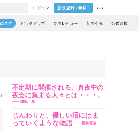
新規登録
（
無料
）
ログイン
のタグ
ピックアップ
新着レビュー
新着小説
公式連載
不定期に開催される、真夜中の
夜会に集まる人々とは・・・。
り
織風 羊
じんわりと、優しい沼にはま
っていくような物語
奇
堀井菖蒲