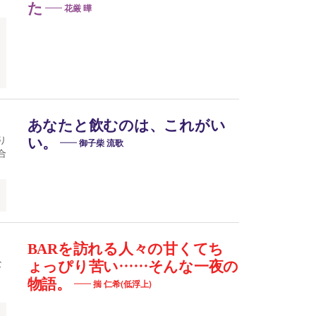
た
花厳 曄
あなたと飲むのは、これがい
り
い。
御子柴 流歌
合
BARを訪れる人々の甘くてち
な
ょっぴり苦い……そんな一夜の
物語。
揣 仁希(低浮上)