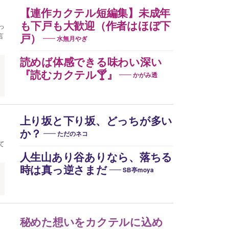
【連作カクテル短編集】未成年
も下戸も大歓迎（作者はほぼ下
っ
言
戸）
水無月やぎ
読めば体感できる味わい深い
『読むカクテル🍸』
かがみ透
上り坂と下り坂、どっちが多い
か？
ただのネコ
て
人生山あり谷ありなら、落ちる
時は真っ逆さまだ
SB亭moya
秘めた想いをカクテルに込め