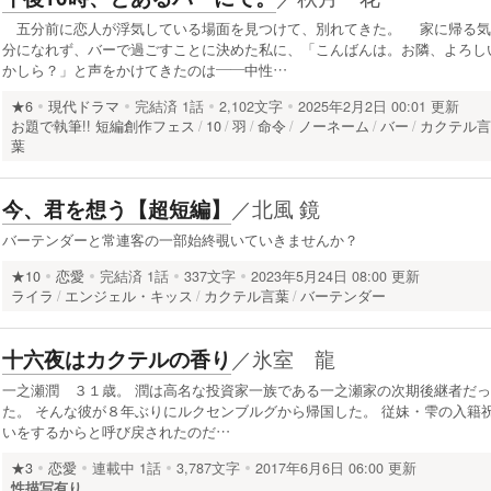
五分前に恋人が浮気している場面を見つけて、別れてきた。 家に帰る気
分になれず、バーで過ごすことに決めた私に、「こんばんは。お隣、よろし
かしら？」と声をかけてきたのは――中性…
★6
現代ドラマ
完結済
1話
2,102文字
2025年2月2日 00:01 更新
お題で執筆!! 短編創作フェス
10
羽
命令
ノーネーム
バー
カクテル
葉
／
北風 鏡
今、君を想う【超短編】
バーテンダーと常連客の一部始終覗いていきませんか？
★10
恋愛
完結済
1話
337文字
2023年5月24日 08:00 更新
ライラ
エンジェル・キッス
カクテル言葉
バーテンダー
／
氷室 龍
十六夜はカクテルの香り
一之瀬潤 ３１歳。 潤は高名な投資家一族である一之瀬家の次期後継者だっ
た。 そんな彼が８年ぶりにルクセンブルグから帰国した。 従妹・雫の入籍
いをするからと呼び戻されたのだ…
★3
恋愛
連載中
1話
3,787文字
2017年6月6日 06:00 更新
性描写有り