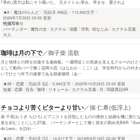
｢孕め｣貴方は私にそう囁いた。 元タイトル:孕み、孕ませ、愛されよ
★6
魔法のiらんど
完結済
496話
113,692文字
2026年7月30日 03:56 更新
性描写有り
バーテンダー
魔性の女
カクテル
溺愛
浮気
幼なじみ
カクテル言葉
大人
／
御子柴 流歌
珈琲は月の下で
月と地球との間を往復する連絡船。一週間近くの長旅を支えるクルーのひと
として船内バーで働く花岡小恋《はなおか・ここ》は、学生時代からの付き
いでひとつ年下の後輩である朝倉陽咲《あ…
★35
恋愛
完結済
3話
5,940文字
2020年10月26日 23:00 更新
短篇
恋愛
百合
珈琲
リキュール
カクテル言葉
月
同題異話SR
／
揣 仁希(低浮上)
チョコより苦くビターより甘い
扇 千尋(おうぎ ちひろ) ピアニストを目指したものの挫折と結婚を機に新た
道を歩むことにした27歳。 バーテンダーとして働く彼女の勤め先BAR『Sun
do Leon』を訪れ…
★23
恋愛
完結済
7話
14,611文字
2019年9月19日 22:00 更新