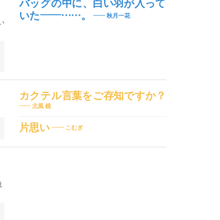
バッグの中に、白い羽が入って
いた――……。
秋月一花
い
言
カクテル言葉をご存知ですか？
北風 鏡
片思い
こむぎ
祝