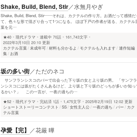
／
水無月やぎ
Shake, Build, Blend, Stir
Shake, Build, Blend, Stir——それは、カクテルの作り方。お酒だって感情だ
て、色々な形で混ざり合って1つになる。 ほぼ下戸の作者が送る、カクテル
葉を元…
★40
現代ドラマ
連載中
70話
161,743文字
2022年3月10日 20:10 更新
カクテル言葉
未成年可
材料も分かるよ
モクテルも入れます
連作短編
集
お酒
／
ただのネコ
坂の多い街
サンフランシスコのバーで出会った下り坂の女と上り坂の男。 「サンフラ
ンシスコには坂がたくさんあるけど、上り坂と下り坂のどっちが多いか知っ
るかい？」 この一言が、一夜の過ちの…
★52
現代ドラマ
完結済
1話
1,475文字
2025年2月19日 12:02 更新
ショートストーリーコンテスト
SS
女性主人公
一夜の過ち
バー
カク
テル言葉
／
花厳 曄
孕愛【完】