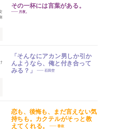
その一杯には言葉がある。
安
月夜。
側
「そんなにアカン男しか引か
け
んようなら、俺と付き合って
みる？」
石田空
恋も、後悔も、まだ言えない気
持ちも。カクテルがそっと教
えてくれる。
香依