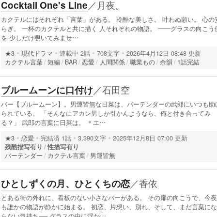
／
月夜。
Cocktail One's Line
カクテルにはそれぞれ「言葉」がある。 冷酷な美しさ。 叶わぬ願い。 心の
らぎ。 一杯のカクテルと共に描く 人それぞれの物語。 ——グラスの向こう
を 少しだけ覗いてみませ…
★3
現代ドラマ
連載中
2話
708文字
2026年4月12日 08:48 更新
カクテル言葉
短編
BAR
恋愛
人間関係
職業もの
余韻
1話完結
／
石田空
ブルームーンに口付け
バー【ブルームーン】。男運皆無な日菜は、バーテンダーの武郎にいつも助
られている。 「そんなにアカン男しか引かんようなら、俺と付き合ってみ
る？」 武郎の言葉に日菜は。 ＊エ…
★3
恋愛
完結済
1話
3,390文字
2025年12月8日 07:00 更新
残酷描写有り
性描写有り
バーテンダー
カクテル言葉
男運皆無
／
香依
ひとしずくの月、ひとくちの恋
とある街の外れに、看板のない小さなバーがある。 その扉の向こうで、今夜
も誰かの物語が静かに始まる。 初恋、片想い、別れ、そして、まだ言葉にな
らない気持ち── グラスの中に浮か…