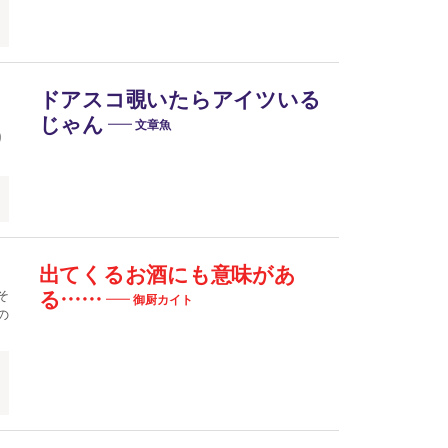
ドアスコ覗いたらアイツいる
じゃん
文章魚
り
出てくるお酒にも意味があ
そ
る……
御厨カイト
の