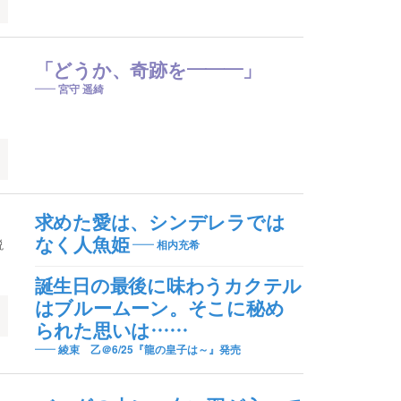
「どうか、奇跡を―――」
宮守 遥綺
求めた愛は、シンデレラでは
なく人魚姫
説
相内充希
誕生日の最後に味わうカクテル
はブルームーン。そこに秘め
られた思いは……
綾束 乙＠6/25『龍の皇子は～』発売