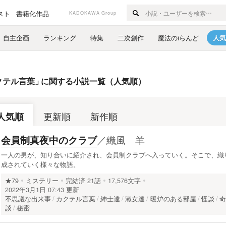
スト
書籍化作品
KADOKAWA Group
自主企画
ランキング
特集
二次創作
魔法のiらんど
人気
クテル言葉
」
に関する小説一覧（人気順）
人気順
更新順
新作順
／
織風 羊
会員制真夜中のクラブ
一人の男が、知り合いに紹介され、会員制クラブへ入っていく。そこで、織
成されていく様々な物語。
★79
ミステリー
完結済
21話
17,576文字
2022年3月1日 07:43 更新
不思議な出来事
カクテル言葉
紳士達
淑女達
暖炉のある部屋
怪談
談
秘密