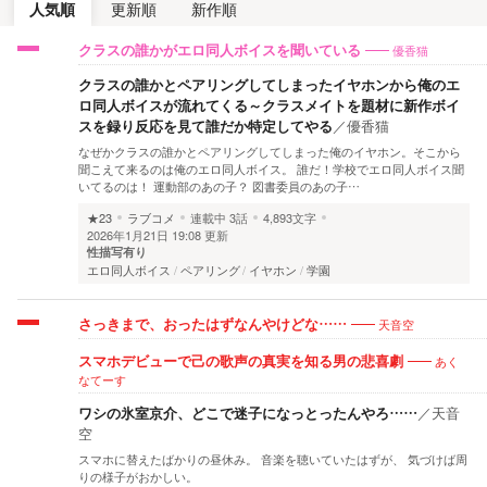
人気順
更新順
新作順
優香猫
クラスの誰かがエロ同人ボイスを聞いている
クラスの誰かとペアリングしてしまったイヤホンから俺のエ
ロ同人ボイスが流れてくる～クラスメイトを題材に新作ボイ
スを録り反応を見て誰だか特定してやる
／
優香猫
なぜかクラスの誰かとペアリングしてしまった俺のイヤホン。そこから
聞こえて来るのは俺のエロ同人ボイス。 誰だ！学校でエロ同人ボイス聞
いてるのは！ 運動部のあの子？ 図書委員のあの子…
★23
ラブコメ
連載中
3話
4,893文字
2026年1月21日 19:08 更新
性描写有り
エロ同人ボイス
ペアリング
イヤホン
学園
天音空
さっきまで、おったはずなんやけどな……
あく
スマホデビューで己の歌声の真実を知る男の悲喜劇
なてーす
ワシの氷室京介、どこで迷子になっとったんやろ……
／
天音
空
スマホに替えたばかりの昼休み。 音楽を聴いていたはずが、 気づけば周
りの様子がおかしい。