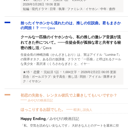
2026年3月28日 19:06 更新
短編
現代ドラマ
日常
執筆
ファミレス
イヤホン
中年
創作
拾ったイヤホンから流れたのは、推しの伝説曲。君もまさか
Çava
の同担！？
クールな一匹狼のイヤホンから、私の推しの激レア音源が流
れてきた件について。――生徒会長が孤独な君と共有する秘
密の推し活
／
Çava
生徒会長の神崎詩織（かんざきしおり）は、実はアイドル『Lumina-7』
の限界オタク。ある日の放課後、クラスで「一匹狼」と呼ばれるクール
な美少女・黒沢渚（くろさわなぎさ）と、イヤ…
★15
恋愛
完結済
1話
1,684文字
2026年2月2日 06:05 更新
百合
ガールズラブ
女子高生
推し活
同担
アイドル
限界オタ
ク
イヤホン
初恋の失敗を、レンタル彼氏で上書きしてもいいですか？
みやびの映画日記
暇潰し請負人
ほっこりするお話でした。
Happy Ending
／
みやびの映画日記
「私、空気を読めない女なんです」 大好きな人とのデートを週末に控