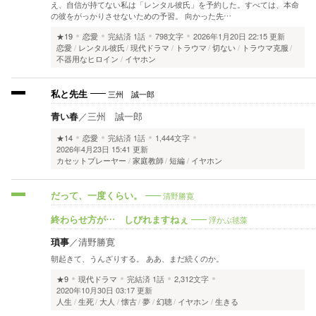
え、自信が持てない私は「レンタル彼氏」を予約した。すべては、本命
の彼をがっかりさせないための予習。 向かった先…
★19
恋愛
完結済
1話
798文字
2026年1月20日 22:15 更新
恋愛
レンタル彼氏
現代ドラマ
トラウマ
切ない
トラウマ克服
不器用なヒロイン
イヤホン
三州 誠一郎
私と先生
青い春
／
三州 誠一郎
★14
恋愛
完結済
1話
1,444文字
2026年4月23日 15:41 更新
カセットプレーヤー
家庭教師
短編
イヤホン
清野勝寛
だって、一度くらい。
浮かぶ毬藻
終わらせ方が… しびれますねぇ
瑣事
／
清野勝寛
朝起きて、うんざりする。 ああ、まだ続くのか。
★9
現代ドラマ
完結済
1話
2,312文字
2020年10月30日 03:17 更新
人生
生死
大人
懐古
夢
幻聴
イヤホン
生きる