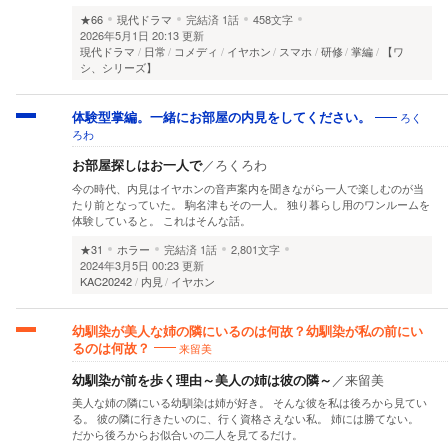
★66
現代ドラマ
完結済
1話
458文字
2026年5月1日 20:13 更新
現代ドラマ
日常
コメディ
イヤホン
スマホ
研修
掌編
【ワ
シ、シリーズ】
ろく
体験型掌編。一緒にお部屋の内見をしてください。
ろわ
お部屋探しはお一人で
／
ろくろわ
今の時代、内見はイヤホンの音声案内を聞きながら一人で楽しむのが当
たり前となっていた。 駒名津もその一人。 独り暮らし用のワンルームを
体験していると。 これはそんな話。
★31
ホラー
完結済
1話
2,801文字
2024年3月5日 00:23 更新
KAC20242
内見
イヤホン
幼馴染が美人な姉の隣にいるのは何故？幼馴染が私の前にい
来留美
るのは何故？
幼馴染が前を歩く理由～美人の姉は彼の隣～
／
来留美
美人な姉の隣にいる幼馴染は姉が好き。 そんな彼を私は後ろから見てい
る。 彼の隣に行きたいのに、行く資格さえない私。 姉には勝てない。
だから後ろからお似合いの二人を見てるだけ。