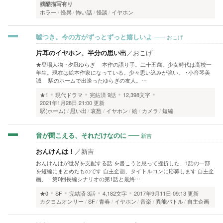
残酷描写有り
ホラー
怪異
怖い話
怪談
イヤホン
おこげ
嘘つき。今の方がずっとずっと嬉しいよ
片耳のイヤホン、半分の思い出
／
おこげ
★登場人物 ･夕凪ゆらぎ 本作の語り手。二十五歳。少女時代は高校一
年生。現在は絵本作家になっている。少々思い込みが強い。 ･小音琴美
誠 駅のホームで出逢ったゆらぎの友人。…
★1
現代ドラマ
完結済
9話
12,398文字
2021年1月28日 21:00 更新
駅(ホーム)
思い出
哀愁
イヤホン
絵
カメラ
短編
新吉
音が聞こえる、それだけなのに
おんけんは！
／
新吉
おんけんはが世界を支配する話 を書こうと思って挫折した、1話の一部
を短編にまとめたものです 自主企画、タイトルコンに応募します 自主企
画、「第0回長編シナリオの第1話と最終…
★0
SF
完結済
3話
4,182文字
2017年9月11日 09:13 更新
カクヨムオンリー
SF
青春
イヤホン
音楽
異能バトル
自主企画