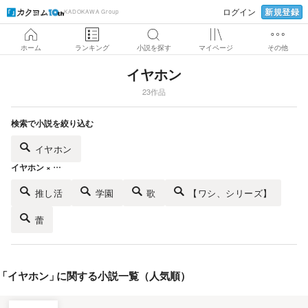
新規登録
ログイン
KADOKAWA Group
ホーム
ランキング
小説を探す
マイページ
その他
イヤホン
23作品
検索で小説を絞り込む
イヤホン
イヤホン × …
推し活
学園
歌
【ワシ、シリーズ】
蕾
「
イヤホン
」
に関する小説一覧（人気順）