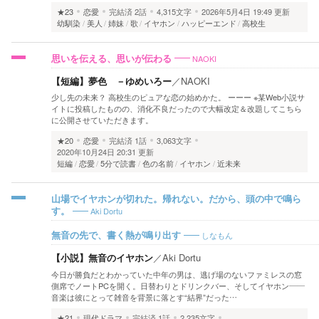
★23
恋愛
完結済
2話
4,315文字
2026年5月4日 19:49 更新
幼馴染
美人
姉妹
歌
イヤホン
ハッピーエンド
高校生
NAOKI
思いを伝える、思いが伝わる
【短編】夢色 －ゆめいろー
／
NAOKI
少し先の未来？ 高校生のピュアな恋の始めかた。 ーーー ※某Web小説サ
イトに投稿したものの、消化不良だったので大幅改定＆改題してこちら
に公開させていただきます。
★20
恋愛
完結済
1話
3,063文字
2020年10月24日 20:31 更新
短編
恋愛
5分で読書
色の名前
イヤホン
近未来
山場でイヤホンが切れた。帰れない。だから、頭の中で鳴ら
Aki Dortu
す。
しなもん
無音の先で、書く熱が鳴り出す
【小説】無音のイヤホン
／
Aki Dortu
今日が勝負だとわかっていた中年の男は、逃げ場のないファミレスの窓
側席でノートPCを開く。日替わりとドリンクバー、そしてイヤホン――
音楽は彼にとって雑音を背景に落とす“結界”だった…
★21
現代ドラマ
完結済
1話
2,235文字