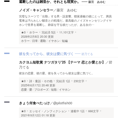
藤宮 あゆむ
遮断したのは雑音か、それとも現実か。
ノイズ・キャンセラー
／
藤宮 あゆむ
完璧なスーツで「出勤」する男・設楽響。聴覚過敏の彼にとって、満員
電車は汚らわしい騒音との戦場だ。最高級のノイズキャンセリングイヤ
ホンで世界を遮断し、静寂を守る彼だったが、ある女の…
★0
ホラー
完結済
5話
11,101文字
2026年2月8日 20:30 更新
ホラー
日常
通勤
イヤホン
短編
碧乃てる
彼を失ってから、彼女は愛に気づく
カクヨム短歌賞 ナツガタリ'25 【テーマ 恋とか愛とか】
／
碧
乃てる
彼女の恋愛、彼の愛。彼を失ってから彼女は愛に気づく。
★0
詩・童話・その他
完結済
1話
230文字
2025年6月17日 20:48 更新
恋愛
愛
プロポーズ
短歌
イヤホン
きょう何食べたっけ
／
@pilotfish00
★0
エッセイ・ノンフィクション
連載中
1話
666文字
2021年9月12日 01:18 更新