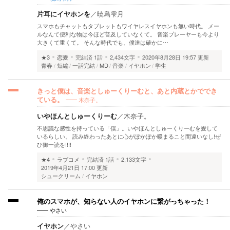
片耳にイヤホンを
／
暁烏雫月
スマホもチャットもタブレットもワイヤレスイヤホンも無い時代。 メー
ルなんて便利な物は今ほど普及していなくて。 音楽プレーヤーも今より
大きくて重くて。 そんな時代でも、僕達は確かに…
★3
恋愛
完結済
1話
2,434文字
2020年8月28日 19:57 更新
青春
短編
一話完結
MD
音楽
イヤホン
学生
きっと僕は、音楽としゅーくりーむと、あと内蔵とかででき
木奈子。
ている。
いやほんとしゅーくりーむ
／
木奈子。
不思議な感性を持っている「僕」。いやほんとしゅーくりーむを愛して
いるらしい。 読み終わったあとに心がぽかぽか暖まること間違いなし!ぜ
ひ御一読を!!!!
★4
ラブコメ
完結済
1話
2,133文字
2019年4月21日 17:00 更新
シュークリーム
イヤホン
俺のスマホが、知らない人のイヤホンに繋がっちゃった！
やさい
イヤホン
／
やさい