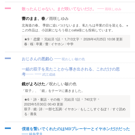
雨咲しゆみ
散ったんじゃない。まだ咲いてないだけ。
蕾のまま、春
／
雨咲しゆみ
北海道の春。 季節に追いつけないまま、私たちは卒業の日を迎える。 ※
この作品は、小説家になろう様とcaita様にも投稿しています。
★9
恋愛
完結済
1話
1,713文字
2026年4月25日 10:08 更新
春
桜
卒業
蕾
イヤホン
中学
呪わしい皺の色
おじさんの悪戯心
一組の双子を見たことから導き出される、これだけの思
武江成緒
考……
鏡がよろけた
／
呪わしい皺の色
「双子」、「鏡」をテーマに書きました。
★6
詩・童話・その他
完結済
1話
740文字
2023年5月30日 00:43 更新
双子
鏡
詩
一部七五調
イヤホン
もしこしすぐるぽ！
すぐ読め
る
善良
僕達を繋いでくれたのはMDプレーヤーとイヤホンだけだった
暁烏雫月