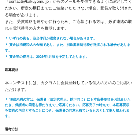
「contact@kakuyomu.jp」からのメールを受信できるように設定してく
ださい。所定の期日までにご連絡いただけない場合、受賞が取り消され
る場合があります。
また、受賞連絡を速やかに行うため、ご応募される方は、必ず連絡の取
れる電話番号の入力を推奨します。
いずれの賞も、該当作品が選出されない場合があります。
賞金は消費税込の金額であり、また、別途源泉所得税が徴収される場合がありま
す。
賞金等の授与は、2026年4月頃を予定しております。
応募資格
本コンテストには、カクヨムに会員登録している個人の方のみご応募い
ただけます。
18歳未満の方は、保護者（法定代理人。以下同じ）にも本応募要項をお読みいた
だき、保護者の同意を得たうえでご応募ください。応募完了の時点で、本応募要項
を契約の内容とすることにつき、保護者の同意も得ているものとして取り扱われま
す。
選考方法