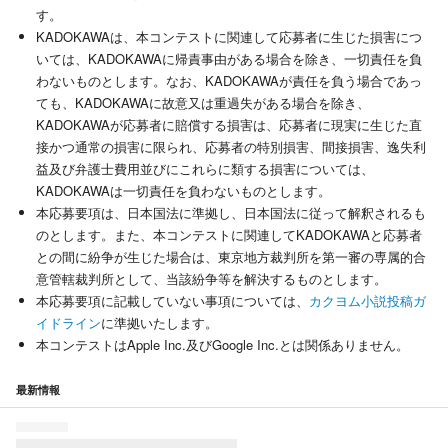
す。
KADOKAWAは、本コンテストに関連して応募者に生じた損害につ
いては、KADOKAWAに帰責事由がある場合を除き、一切責任を負
わないものとします。なお、KADOKAWAが責任を負う場合であっ
ても、KADOKAWAに故意又は重過失がある場合を除き、
KADOKAWAが応募者に賠償する損害は、応募者に現実に生じた直
接かつ通常の損害に限られ、応募者の特別損害、間接損害、逸失利
益及び弁護士費用並びにこれらに類する損害については、
KADOKAWAは一切責任を負わないものとします。
本応募要項は、日本国法に準拠し、日本国法に従って解釈されるも
のとします。また、本コンテストに関連してKADOKAWAと応募者
との間に紛争が生じた場合は、東京地方裁判所を第一審の専属的合
意管轄裁判所として、当該紛争等を解決するものとします。
本応募要項に記載していない事項については、
カクヨム小説投稿ガ
イドライン
に準拠いたします。
本コンテストはApple Inc.及びGoogle Inc.とは関係ありません。
最新情報