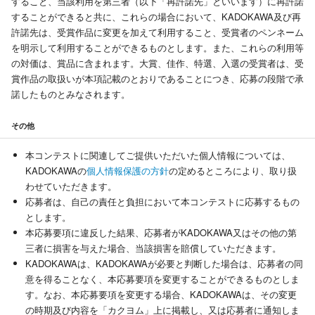
すること、当該利用を第三者（以下「再許諾先」といいます）に再許諾
することができると共に、これらの場合において、KADOKAWA及び再
許諾先は、受賞作品に変更を加えて利用すること、受賞者のペンネーム
を明示して利用することができるものとします。また、これらの利用等
の対価は、賞品に含まれます。大賞、佳作、特選、入選の受賞者は、受
賞作品の取扱いが本項記載のとおりであることにつき、応募の段階で承
諾したものとみなされます。
その他
本コンテストに関連してご提供いただいた個人情報については、
KADOKAWAの
個人情報保護の方針
の定めるところにより、取り扱
わせていただきます。
応募者は、自己の責任と負担において本コンテストに応募するもの
とします。
本応募要項に違反した結果、応募者がKADOKAWA又はその他の第
三者に損害を与えた場合、当該損害を賠償していただきます。
KADOKAWAは、KADOKAWAが必要と判断した場合は、応募者の同
意を得ることなく、本応募要項を変更することができるものとしま
す。なお、本応募要項を変更する場合、KADOKAWAは、その変更
の時期及び内容を「カクヨム」上に掲載し、又は応募者に通知しま