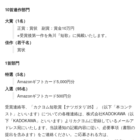
10首連作部門
大賞（1名）
正賞：賞状 副賞：賞金10万円
※受賞後第一作を角川『短歌』に掲載いたします。
佳作（若干名）
賞状
1首部門
特選（5名）
Amazonギフトカード5,000円分
入選（95名）
Amazonギフトカード500円分
受賞連絡等、「カクヨム短歌賞【ナツガタリ’25】」（以下「本コンテ
スト」といいます）についての各種連絡は、株式会社KADOKAWA（以
下「KADOKAWA」といいます）よりカクヨムに登録しているメールア
ドレス宛にいたします。当該通知の記載内容に従い、必要事項（書類の
提出を含みます）をご連絡ください。ご応募される方は、