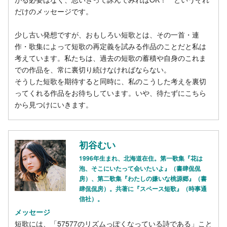
だけのメッセージです。
少し古い発想ですが、おもしろい短歌とは、その一首・連
作・歌集によって短歌の再定義を試みる作品のことだと私は
考えています。私たちは、過去の短歌の蓄積や自身のこれま
での作品を、常に裏切り続けなければならない。
そうした短歌を期待すると同時に、私のこうした考えを裏切
ってくれる作品をお待ちしています。いや、待たずにこちら
から見つけにいきます。
初谷むい
1996年生まれ、北海道在住。第一歌集『花は
泡、そこにいたって会いたいよ』（書肆侃侃
房）、第二歌集『わたしの嫌いな桃源郷』（書
肆侃侃房）。共著に『スペース短歌』（時事通
信社）。
メッセージ
短歌には、「57577のリズムっぽくなっている詩である」こと