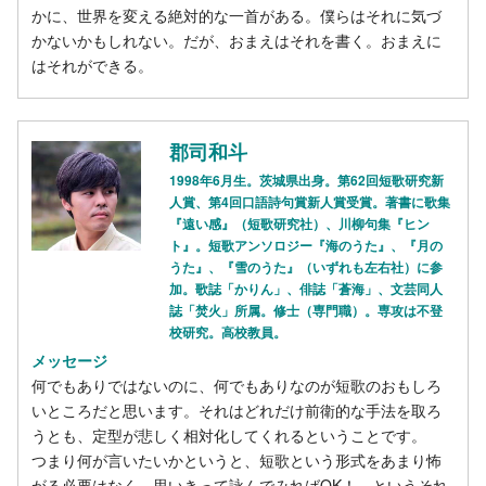
かに、世界を変える絶対的な一首がある。僕らはそれに気づ
かないかもしれない。だが、おまえはそれを書く。おまえに
はそれができる。
郡司和斗
1998年6月生。茨城県出身。第62回短歌研究新
人賞、第4回口語詩句賞新人賞受賞。著書に歌集
『遠い感』（短歌研究社）、川柳句集『ヒン
ト』。短歌アンソロジー『海のうた』、『月の
うた』、『雪のうた』（いずれも左右社）に参
加。歌誌「かりん」、俳誌「蒼海」、文芸同人
誌「焚火」所属。修士（専門職）。専攻は不登
校研究。高校教員。
メッセージ
何でもありではないのに、何でもありなのが短歌のおもしろ
いところだと思います。それはどれだけ前衛的な手法を取ろ
うとも、定型が悲しく相対化してくれるということです。
つまり何が言いたいかというと、短歌という形式をあまり怖
がる必要はなく、思いきって詠んでみればOK！ というそれ