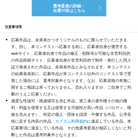
選考委員の詳細・
自選10首はこちら
注意事項等
応募作品は、未発表かつオリジナルのものに限らせていただきま
す。但し、本コンテストへ応募する前に、応募者自身が運営する
webサイト、応募者自身で作品の修正・削除等が可能な非営利目的
の作品投稿サイト、応募者自身が非営利目的で制作・発行した同人
誌で発表された作品は、未発表作品とみなされます。本コンテスト
の結果発表前に、応募作品が本コンテスト以外のコンテスト等で受
賞した場合には、選考対象外となります。なお、応募資格の有無に
関するご相談は承っておりません。恐れ入りますが、ご自身でご判
断のうえご応募ください。
過度な性描写・残虐描写を含む作品、第三者の著作権その他の権
利・利益を侵害する又は侵害する可能性が高い作品（パロディ、模
倣を含みます）、特定の個人・団体を誹謗・中傷する作品、公序良
俗に反する内容の作品、
カクヨム利用規約
に違反している作品、本
応募要項に違反している作品、その他選考委員が相応しくないと判
断した作品は選考対象外となります。