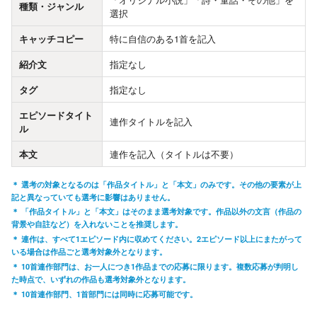
種類・ジャンル
選択
キャッチコピー
特に自信のある1首を記入
紹介文
指定なし
タグ
指定なし
エピソードタイト
連作タイトルを記入
ル
本文
連作を記入（タイトルは不要）
選考の対象となるのは「作品タイトル」と「本文」のみです。その他の要素が上
記と異なっていても選考に影響はありません。
「作品タイトル」と「本文」はそのまま選考対象です。作品以外の文言（作品の
背景や自註など）を入れないことを推奨します。
連作は、すべて1エピソード内に収めてください。2エピソード以上にまたがって
いる場合は作品ごと選考対象外となります。
10首連作部門は、お一人につき1作品までの応募に限ります。複数応募が判明し
た時点で、いずれの作品も選考対象外となります。
10首連作部門、1首部門には同時に応募可能です。