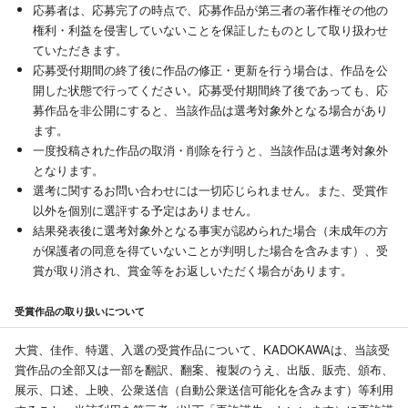
応募者は、応募完了の時点で、応募作品が第三者の著作権その他の
権利・利益を侵害していないことを保証したものとして取り扱わせ
ていただきます。
応募受付期間の終了後に作品の修正・更新を行う場合は、作品を公
開した状態で行ってください。応募受付期間終了後であっても、応
募作品を非公開にすると、当該作品は選考対象外となる場合があり
ます。
一度投稿された作品の取消・削除を行うと、当該作品は選考対象外
となります。
選考に関するお問い合わせには一切応じられません。また、受賞作
以外を個別に選評する予定はありません。
結果発表後に選考対象外となる事実が認められた場合（未成年の方
が保護者の同意を得ていないことが判明した場合を含みます）、受
賞が取り消され、賞金等をお返しいただく場合があります。
受賞作品の取り扱いについて
大賞、佳作、特選、入選の受賞作品について、KADOKAWAは、当該受
賞作品の全部又は一部を翻訳、翻案、複製のうえ、出版、販売、頒布、
展示、口述、上映、公衆送信（自動公衆送信可能化を含みます）等利用