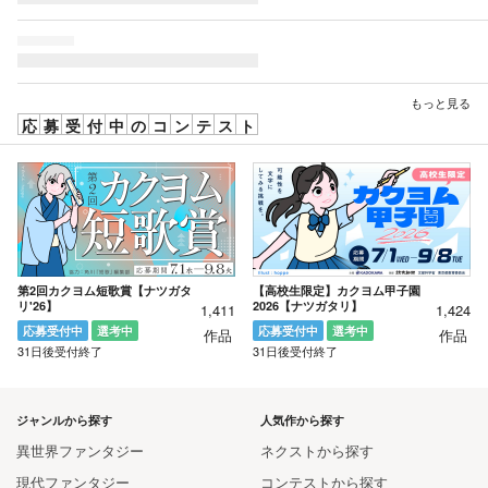
もっと見る
応募受付中のコンテスト
第2回カクヨム短歌賞【ナツガタ
【高校生限定】カクヨム甲子園
リ'26】
2026【ナツガタリ】
1,411
1,424
応募受付中
選考中
応募受付中
選考中
作品
作品
31日後受付終了
31日後受付終了
ジャンルから探す
人気作から探す
異世界ファンタジー
ネクストから探す
現代ファンタジー
コンテストから探す