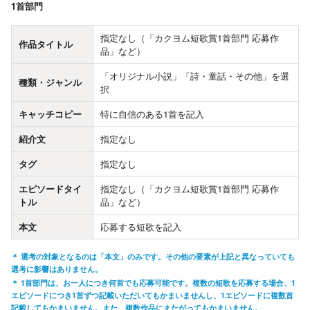
1首部門
指定なし（「カクヨム短歌賞1首部門 応募作
作品タイトル
品」など）
「オリジナル小説」「詩・童話・その他」を選
種類・ジャンル
択
キャッチコピー
特に自信のある1首を記入
紹介文
指定なし
タグ
指定なし
エピソードタイ
指定なし（「カクヨム短歌賞1首部門 応募作
トル
品」など）
本文
応募する短歌を記入
選考の対象となるのは「本文」のみです。その他の要素が上記と異なっていても
選考に影響はありません。
1首部門は、お一人につき何首でも応募可能です。複数の短歌を応募する場合、1
エピソードにつき1首ずつ記載いただいてもかまいませんし、1エピソードに複数首
記載してもかまいません。また、複数作品にまたがってもかまいません。