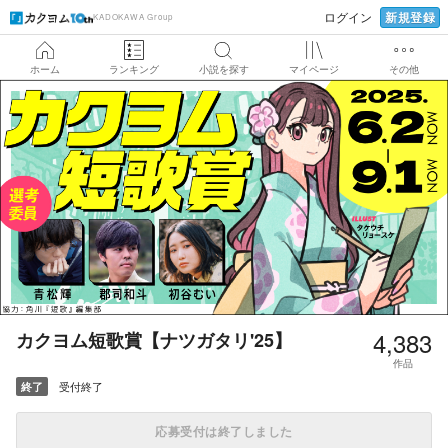
新規登録
ログイン
KADOKAWA Group
ホーム
ランキング
小説を探す
マイページ
その他
4,383
カクヨム短歌賞【ナツガタリ'25】
作品
受付終了
終了
応募受付は終了しました