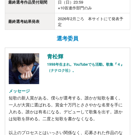
最終選考作品受付期間
日（日）23:59
※10首連作部門のみ
2026年2月ごろ 本サイトにて発表予
最終選考結果発表
定
選考委員
青松輝
1998年生まれ。YouTubeでも活動。歌集『４』
（ナナロク社）。
メッセージ
短歌の新人賞がある。僕らが選考する。誰かが短歌を書く。
一人が大賞に選ばれる。賞金十万円とささやかな名誉を手に
入れる。誰かは有名になる。デビューして歌集を出す。誰か
は短歌を辞める。二度と短歌を書かなくなる。
以上のプロセスとはいっさい関係なく、応募された作品のな