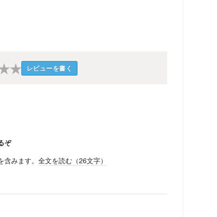
★
★
レビューを書く
るぞ
を含みます。
全文を読む（
26
文字）