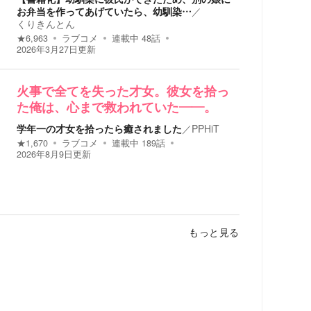
お弁当を作ってあげていたら、幼馴染…
／
くりきんとん
★
6,963
ラブコメ
連載中
48
話
2026年3月27日
更新
火事で全てを失った才女。彼女を拾っ
た俺は、心まで救われていた――。
学年一の才女を拾ったら癒されました
／
PPHiT
★
1,670
ラブコメ
連載中
189
話
2026年8月9日
更新
もっと見る