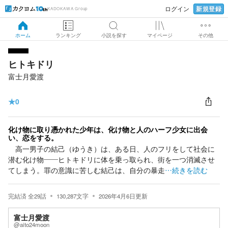
新規登録
ログイン
KADOKAWA Group
ホーム
ランキング
小説を探す
マイページ
その他
ヒトキドリ
富士月愛渡
★
0
化け物に取り憑かれた少年は、化け物と人のハーフ少女に出会
い、恋をする。
高一男子の結己（ゆうき）は、ある日、人のフリをして社会に
潜む化け物——ヒトキドリに体を乗っ取られ、街を一つ消滅させ
てしまう。罪の意識に苦しむ結己は、自分の暴走
…続きを読む
完結済
全
29
話
130,287
文字
2026年4月6日
更新
富士月愛渡
@aito24moon