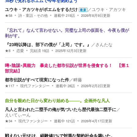
30秒で見れるポエムで今年を閉めよう
ユウキ・アカツキがポエムをするだけ
／
ユウキ・アカツキ
最新
★
58
詩・童話・その他
連載中
219
話
2026年8月9日
更新
「忘れて」なんて言わせない。完璧な上司の仮面を、今夜も僕が
剥がす。
​『23時以降は、部下の僕が「上司」です。』
／
さんたな
★
8
恋愛
完結済
19
話
2025年12月3日
更新
噂×陰謀×異能力 暴走した都市伝説が世界を侵食する！ 【第１
部完結】
都市伝説がすべて現実になった件
／
畔藤
★
117
現代ファンタジー
連載中
28
話
2026年2月2日
更新
自分を殺めた日から変わり始める–––––。企画外な凡人
凡人と言われた二塁手の俺が気づいたら歴代最強二塁手に
／
えいてぃーん
★
34
現代ファンタジー
連載中
121
話
2026年4月17日
更新
戦えない元SEは、経験値1%で対等な契約社会を築いた。