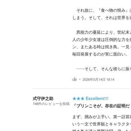
それ故に、『食べ物の恨み』は
しまう。そして、それは世界を
異能力の蔓延により、世紀末と
人の少年少女達は圧倒的な力を
ン、またある時は焼き鳥。一見
毎回発展するのが実に面白い。
……そして、そんな彼らに振
2026年5月14日 18:14
式守伊之助
★★★
Excellent!!!
748
件の
レビューを投稿
「プリンこそが、存在の証明だ
まず、掴みが上手い。第一話冒
いう一文で世界観とキャラクタ