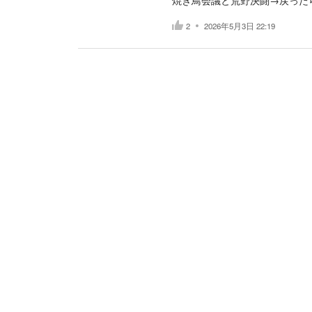
焼き鳥会議と荒野決闘→戻った
2
2026年5月3日 22:19