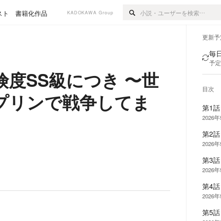
スト
書籍化作品
KADOKAWA Group
更新予
毎日
予定
度SS級につき 〜世
目次
プリンで戦争してま
第1
2026
第2
2026
第3
2026
第4
2026
第5