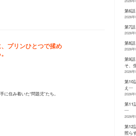
2026
第6
2026
第7
2026
第8
に、プリンひとつで揉め
2026
る。
第9
そ、
2026
第1
え―
手に住み着いた“問題児”たち。
2026
第1
―
2026
第12
照ら