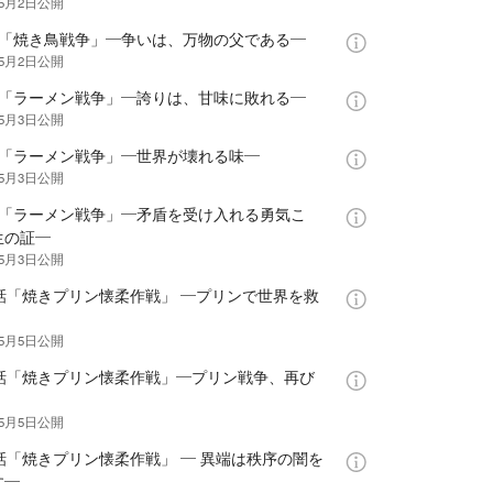
年5月2日
公開
話「焼き鳥戦争」―争いは、万物の父である―
年5月2日
公開
話「ラーメン戦争」―誇りは、甘味に敗れる―
年5月3日
公開
話「ラーメン戦争」―世界が壊れる味―
年5月3日
公開
話「ラーメン戦争」―矛盾を受け入れる勇気こ
生の証―
年5月3日
公開
0話「焼きプリン懐柔作戦」 ―プリンで世界を救
年5月5日
公開
1話「焼きプリン懐柔作戦」―プリン戦争、再び
年5月5日
公開
話「焼きプリン懐柔作戦」 ― 異端は秩序の闇を
す―