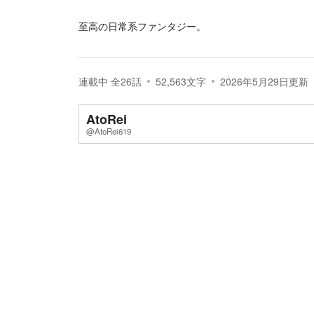
至高の日常系ファンタジー。
連載中
全
26
話
52,563
文字
2026年5月29日
更新
AtoRei
@AtoRei619