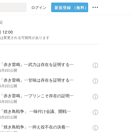
ログイン
新規登録
（無料）
定
 12:00
は変更される可能性があります
話「赤き雷鳴」―武力は存在を証明する―
年5月2日
公開
話「赤き雷鳴」―甘味は存在を証明する―
年5月2日
公開
話「赤き雷鳴」―プリンこそ存在の証明―
年5月2日
公開
話「焼き鳥戦争」 ―味付け会議、開戦―
年5月2日
公開
話「焼き鳥戦争」―抑え役不在の決着―