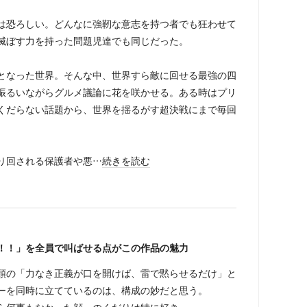
恐ろしい。どんなに強靭な意志を持つ者でも狂わせて
滅ぼす力を持った問題児達でも同じだった。
なった世界。そんな中、世界すら敵に回せる最強の四
振るいながらグルメ議論に花を咲かせる。ある時はプリ
くだらない話題から、世界を揺るがす超決戦にまで毎回
り回される保護者や悪…
続きを読む
！！」を全員で叫ばせる点がこの作品の魅力
頭の「力なき正義が口を開けば、雷で黙らせるだけ」と
ーを同時に立てているのは、構成の妙だと思う。