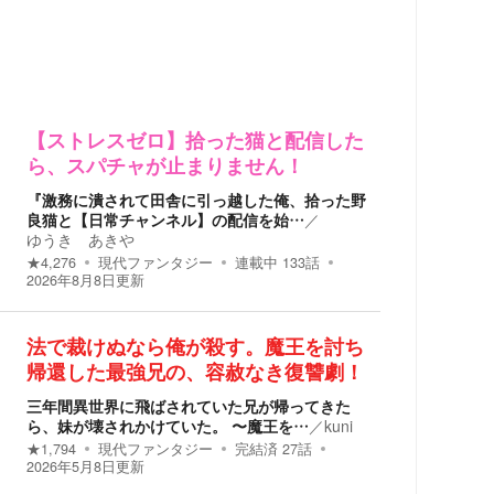
【ストレスゼロ】拾った猫と配信した
ら、スパチャが止まりません！
『激務に潰されて田舎に引っ越した俺、拾った野
良猫と【日常チャンネル】の配信を始…
／
ゆうき あきや
★
4,276
現代ファンタジー
連載中
133
話
2026年8月8日
更新
法で裁けぬなら俺が殺す。魔王を討ち
帰還した最強兄の、容赦なき復讐劇！
三年間異世界に飛ばされていた兄が帰ってきた
ら、妹が壊されかけていた。 〜魔王を…
／
kuni
★
1,794
現代ファンタジー
完結済
27
話
2026年5月8日
更新