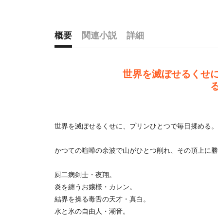
概要
関連小説
詳細
概要
世界を滅ぼせるくせ
世界を滅ぼせるくせに、プリンひとつで毎日揉める。
かつての喧嘩の余波で山がひとつ削れ、その頂上に勝
厨二病剣士・夜翔。
炎を纏うお嬢様・カレン。
結界を操る毒舌の天才・真白。
水と氷の自由人・潮音。