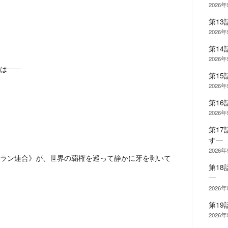
2026
第1
2026
第1
2026
は——
第1
2026
第16
2026
第17
す―
2026
ラン連合》が、世界の覇権を巡って静かに牙を剥いて
第1
―
2026
第1
2026
、