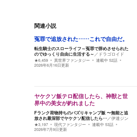
関連小説
冤罪で追放された……これで自由だ。
転生騎士のスローライフ～冤罪で辞めさせられた
のでゆっくり自由に生活する～
／
ドラゴロイド
★
6,459
異世界ファンタジー
連載中
52
話
2026年6月16日
更新
ヤケクソ飯テロ配信したら、神獣と世
界中の美女が釣れました
Fランク荷物持ちのバズりキャンプ飯 〜無能と追
放され最深部でヤケクソ配信したら…
／
伊達ジン
★
3,197
現代ファンタジー
連載中
53
話
2026年7月9日
更新