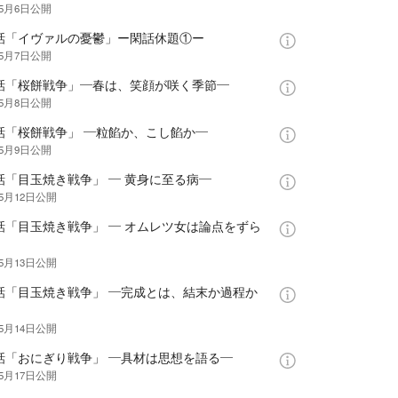
年5月6日
公開
3話「イヴァルの憂鬱」ー閑話休題①ー
年5月7日
公開
4話「桜餅戦争」―春は、笑顔が咲く季節―
年5月8日
公開
5話「桜餅戦争」 ―粒餡か、こし餡か―
年5月9日
公開
話「目玉焼き戦争」 ― 黄身に至る病―
年5月12日
公開
話「目玉焼き戦争」 ― オムレツ女は論点をずら
年5月13日
公開
8話「目玉焼き戦争」 ―完成とは、結末か過程か
年5月14日
公開
9話「おにぎり戦争」 ―具材は思想を語る―
年5月17日
公開