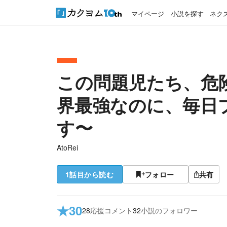
マイページ
小説を探す
ネク
この問題児たち、危険
界最強なのに、毎日
す〜
AtoRei
1話目から読む
フォロー
共有
★
30
28
応援コメント
32
小説のフォロワー