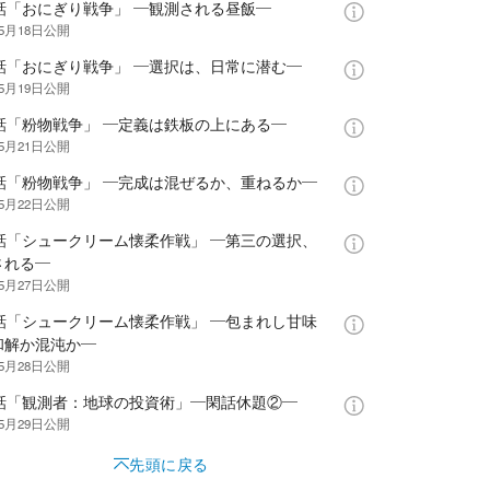
0話「おにぎり戦争」 ―観測される昼飯―
年5月18日
公開
1話「おにぎり戦争」 ―選択は、日常に潜む―
年5月19日
公開
2話「粉物戦争」 ―定義は鉄板の上にある―
年5月21日
公開
3話「粉物戦争」 ―完成は混ぜるか、重ねるか―
年5月22日
公開
4話「シュークリーム懐柔作戦」 ―第三の選択、
される―
年5月27日
公開
5話「シュークリーム懐柔作戦」 ―包まれし甘味
和解か混沌か―
年5月28日
公開
6話「観測者：地球の投資術」―閑話休題②―
年5月29日
公開
先頭に戻る