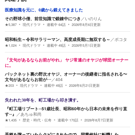
医療知識を元に、0歳から鍛えてきました
その野球小僧、前世知識で鍛錬中につき
／
いのりん
★
5,387
現代ドラマ
連載中
64
話
2026年8月6日
更新
昭和転生～令和サラリーマン、高度成長期に無双する～
／
ポコタ
★
1,024
現代ドラマ
連載中
49
話
2026年5月1日
更新
「文句があるならお前がやれ」 ヤジ常連のオヤジが球団オーナー
に。
バックネット裏の野次オヤジ、オーナーの後継者に指名される〜
文句があるならお前が…
／
404
★
203
現代ドラマ
連載中
49
話
2026年6月21日
更新
失われた30年を、町工場から叩き潰す。
『町工場リブート─51歳社長、昭和60年から日本の未来を作り直
す─』
／
あちゅ和尚
★
1,435
歴史・時代・伝奇
連載中
170
話
2026年8月7日
更新
手柄を譲っていたらクビにされたので、同業他社に転職した