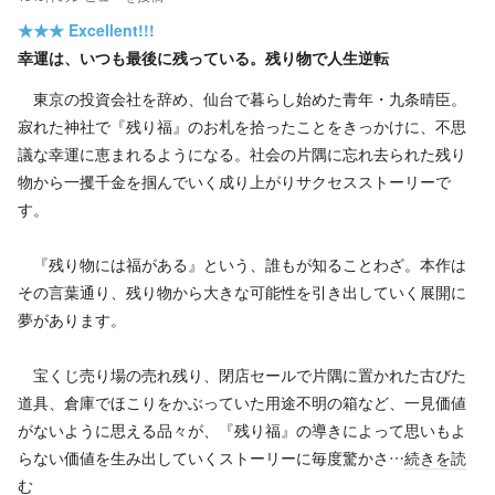
★★★
Excellent!!!
幸運は、いつも最後に残っている。残り物で人生逆転
東京の投資会社を辞め、仙台で暮らし始めた青年・九条晴臣。
寂れた神社で『残り福』のお札を拾ったことをきっかけに、不思
議な幸運に恵まれるようになる。社会の片隅に忘れ去られた残り
物から一攫千金を掴んでいく成り上がりサクセスストーリーで
す。
『残り物には福がある』という、誰もが知ることわざ。本作は
その言葉通り、残り物から大きな可能性を引き出していく展開に
夢があります。
宝くじ売り場の売れ残り、閉店セールで片隅に置かれた古びた
道具、倉庫でほこりをかぶっていた用途不明の箱など、一見価値
がないように思える品々が、『残り福』の導きによって思いもよ
らない価値を生み出していくストーリーに毎度驚かさ…
続きを読
む