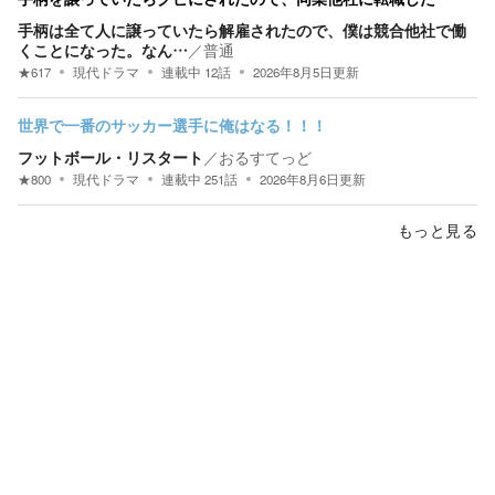
手柄は全て人に譲っていたら解雇されたので、僕は競合他社で働
くことになった。なん…
／
普通
★
617
現代ドラマ
連載中
12
話
2026年8月5日
更新
世界で一番のサッカー選手に俺はなる！！！
フットボール・リスタート
／
おるすてっど
★
800
現代ドラマ
連載中
251
話
2026年8月6日
更新
もっと見る