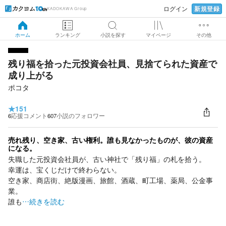
新規登録
ログイン
KADOKAWA Group
ホーム
ランキング
小説を探す
マイページ
その他
残り福を拾った元投資会社員、見捨てられた資産で
成り上がる
ポコタ
★
151
6
応援コメント
607
小説のフォロワー
売れ残り、空き家、古い権利。誰も見なかったものが、彼の資産
になる。
失職した元投資会社員が、古い神社で「残り福」の札を拾う。
幸運は、宝くじだけで終わらない。
空き家、商店街、絶版漫画、旅館、酒蔵、町工場、薬局、公金事
業。
誰も
…続きを読む