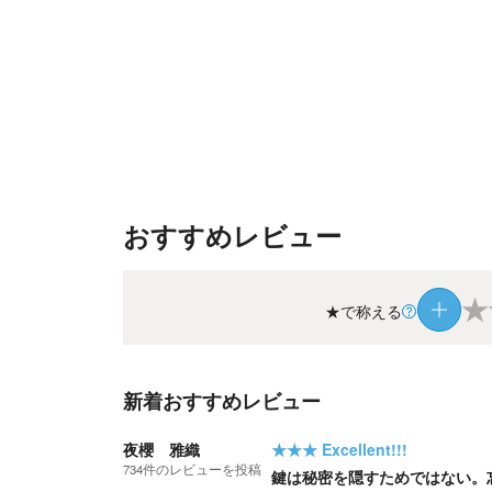
おすすめレビュー
★
★で称える
新着おすすめレビュー
夜櫻 雅織
★★★
Excellent!!!
734
件の
レビューを投稿
鍵は秘密を隠すためではない。