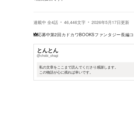
連載中
全
4
話
46,446
文字
2026年5月17日
更新
応募中
第2回カドカワBOOKSファンタジー長編
とんとん
@chobi_ohagi
私の文章をここまで読んでくださり感謝します。
この物語が心に残れば幸いです。