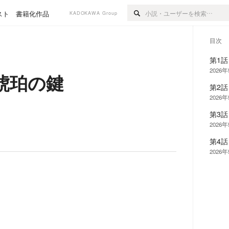
スト
書籍化作品
KADOKAWA Group
目次
第1
2026
琥珀の鍵
第2話
2026
第3
2026
第4
2026