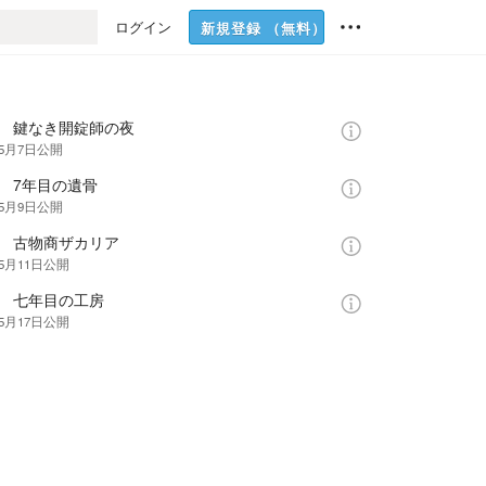
ログイン
新規登録
（無料）
話 鍵なき開錠師の夜
年5月7日
公開
 7年目の遺骨
年5月9日
公開
話 古物商ザカリア
年5月11日
公開
話 七年目の工房
年5月17日
公開