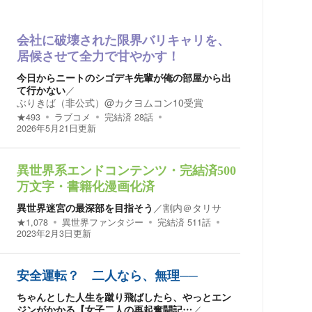
会社に破壊された限界バリキャリを、
居候させて全力で甘やかす！
今日からニートのシゴデキ先輩が俺の部屋から出
て行かない
／
ぶりきば（非公式）@カクヨムコン10受賞
★
493
ラブコメ
完結済
28
話
2026年5月21日
更新
異世界系エンドコンテンツ・完結済500
万文字・書籍化漫画化済
異世界迷宮の最深部を目指そう
／
割内＠タリサ
★
1,078
異世界ファンタジー
完結済
511
話
2023年2月3日
更新
安全運転？ 二人なら、無理──
ちゃんとした人生を蹴り飛ばしたら、やっとエン
ジンがかかる【女子二人の再起奮闘記…
／