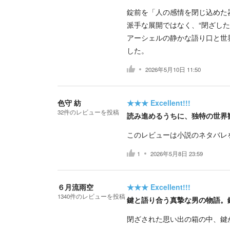
錠前を「人の感情を閉じ込めた
派手な展開ではなく、“閉ざし
アーシェルの静かな語り口と世
した。
2026年5月10日 11:50
色守 紡
★★★
Excellent!!!
32
件の
レビューを投稿
読み進めるうちに、独特の世界
このレビューは小説のネタバレ
1
2026年5月8日 23:59
６月流雨空
★★★
Excellent!!!
1340
件の
レビューを投稿
鍵と語り合う真摯な男の物語。
閉ざされた思い出の箱の中、鍵