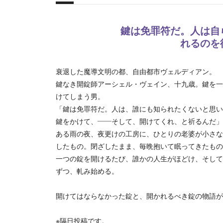
概要
鍵は免罪符だ。人は自
れるのを
衰退した魔導文明の都、自由都市ヴェルディアン。
鍵なき開錠師アーシェル・ヴェイン、十九歳。鍵を一
けてしまう男。
「鍵は免罪符だ。人は、誰にも知られたくないと思い
鍵をかけて、——そして、開けてくれ、と祈るんだ」
ある雨の夜、夜更けの工房に、ひとりの老婆が小さな
したもの。閉ざしたまま、毎晩抱いて眠ってきたもの
一つの錠を開けるたび、誰かの人生がほどけ、そして
ずつ、軋み始める。
開けてはならなかった錠と、開かれるべき錠の物語が
※隔日投稿です。