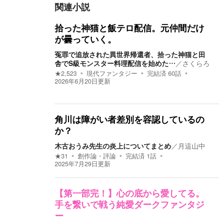
関連小説
拾った神猫と飯テロ配信。元仲間だけ
が曇っていく。
冤罪で追放された異世界帰還者、拾った神猫と田
舎でS級モンスター料理配信を始めた…
／
さくらろ
★
2,523
現代ファンタジー
完結済
60
話
2026年6月20日
更新
角川は障がい者差別を容認しているの
か？
木古おうみ先生の炎上についてまとめ
／
月這山中
★
31
創作論・評論
完結済
1
話
2025年7月29日
更新
【第一部完！】心の底から愛してる。
手を繋いで戦う純愛ダークファンタジ
ー