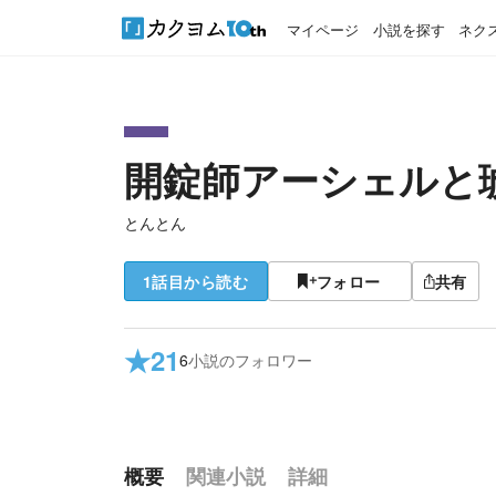
マイページ
小説を探す
ネク
開錠師アーシェルと
とんとん
1話目から読む
フォロー
共有
★
21
6
小説のフォロワー
概要
関連小説
詳細