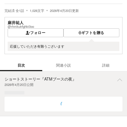
完結済
全
1
話
1,026
文字
2026年4月20日
更新
麻井祐人
@rhmkutrfghki0oo
フォロー
ギフトを贈る
応援していただき有難うございます
目次
関連小説
詳細
目次
ショートストーリー『ATMブースの夜』
2026年4月20日
公開