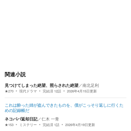
関連小説
見つけてしまった絶望、照らされた絶望
／
南北足利
★
270
現代ドラマ
完結済
12
話
2026年4月15日
更新
これは酔った姉が盗んできたものを、僕がこっそり返しに行くた
めの記録帳だ
ネコババ返却日記
／
仁木 一青
★
153
ミステリー
完結済
1
話
2026年4月19日
更新