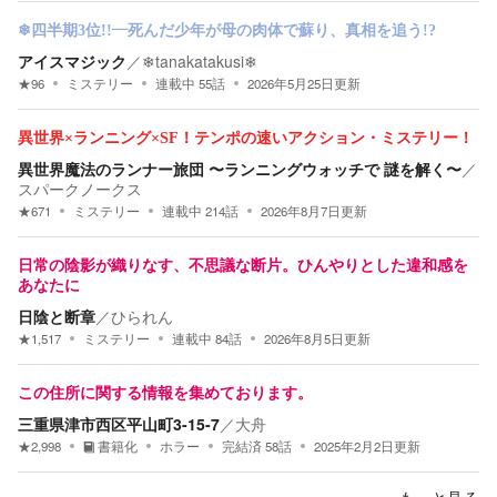
❄四半期3位!!―死んだ少年が母の肉体で蘇り、真相を追う!?
アイスマジック
／
❄tanakatakusi❄
★
96
ミステリー
連載中
55
話
2026年5月25日
更新
異世界×ランニング×SF！テンポの速いアクション・ミステリー！
異世界魔法のランナー旅団 〜ランニングウォッチで 謎を解く〜
／
スパークノークス
★
671
ミステリー
連載中
214
話
2026年8月7日
更新
日常の陰影が織りなす、不思議な断片。ひんやりとした違和感を
あなたに
日陰と断章
／
ひられん
★
1,517
ミステリー
連載中
84
話
2026年8月5日
更新
この住所に関する情報を集めております。
三重県津市西区平山町3-15-7
／
大舟
★
2,998
書籍化
ホラー
完結済
58
話
2025年2月2日
更新