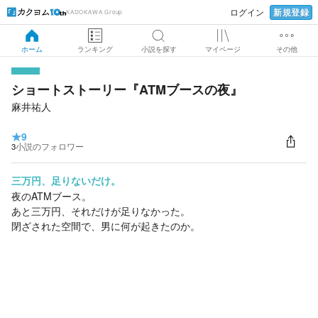
新規登録
ログイン
KADOKAWA Group
ホーム
ランキング
小説を探す
マイページ
その他
ショートストーリー『ATMブースの夜』
麻井祐人
★
9
3
小説のフォロワー
三万円、足りないだけ。
夜のATMブース。
あと三万円、それだけが足りなかった。
閉ざされた空間で、男に何が起きたのか。