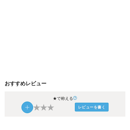
おすすめレビュー
★で称える
★
★
★
レビューを書く