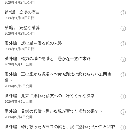
2026年4月27日
公開
第5話 崩壊の序曲
2026年4月28日
公開
第6話 完璧な清算
2026年4月29日
公開
番外編 虎の威を借る狐の末路
2026年4月30日
公開
番外編 権力の城の崩壊と、愚かな一族の末路
2026年5月1日
公開
番外編 王の座から泥沼へ〜赤城翔太の終わらない無間地
獄〜
2026年5月2日
公開
番外編 見栄に溺れた親友への、冷ややかな決別
2026年5月3日
公開
番外編 見栄の代償〜愚かな親が育てた虚飾の果て〜
2026年5月4日
公開
番外編 砕け散ったガラスの靴と、泥に塗れた私〜白石結衣