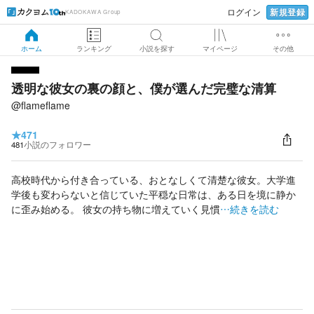
新規登録
ログイン
KADOKAWA Group
ホーム
ランキング
小説を探す
マイページ
その他
透明な彼女の裏の顔と、僕が選んだ完璧な清算
@flameflame
★
471
481
小説のフォロワー
高校時代から付き合っている、おとなしくて清楚な彼女。大学進
学後も変わらないと信じていた平穏な日常は、ある日を境に静か
に歪み始める。 彼女の持ち物に増えていく見慣
…続きを読む