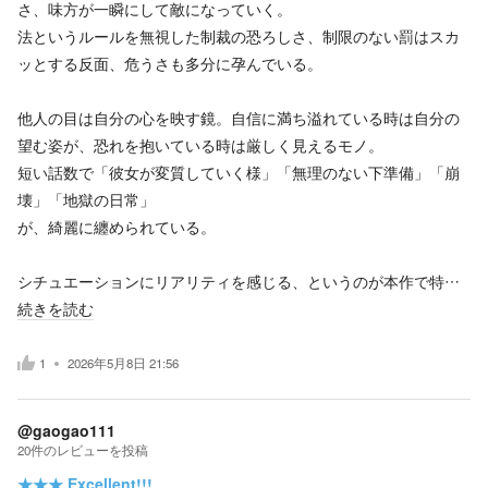
さ、味方が一瞬にして敵になっていく。
法というルールを無視した制裁の恐ろしさ、制限のない罰はスカ
ッとする反面、危うさも多分に孕んでいる。
他人の目は自分の心を映す鏡。自信に満ち溢れている時は自分の
望む姿が、恐れを抱いている時は厳しく見えるモノ。
短い話数で「彼女が変質していく様」「無理のない下準備」「崩
壊」「地獄の日常」
が、綺麗に纏められている。
シチュエーションにリアリティを感じる、というのが本作で特…
続きを読む
1
2026年5月8日 21:56
@gaogao111
20
件の
レビューを投稿
★★★
Excellent!!!