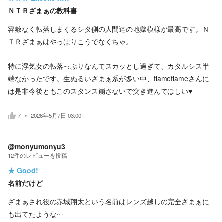
ＮＴＲざまぁの教科書
容赦なく転落しまくるシタ側の人間達の地獄模様が最高です。Ｎ
ＴＲざまぁはやっぱりこうでなくちゃ。
特に浮気女の転落っぷりなんてスカッとし過ぎて、カタルシス半
端なかったです。生ぬるいざまぁ系が多い中、flameflameさんに
は是非今後ともこのスタンス崩さないで突き進んでほしい♥️
7
2026年5月7日 03:00
@monyumonyu3
12
件の
レビューを投稿
★
Good!
名前だけど
ざまぁされ役の赤城翔太という名前はレンズ越しの完全ざまぁに
も出てたような…