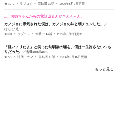
★
1,217
ラブコメ
完結済
32
話
2026年5月9日
更新
......お姉ちゃんからの電話出るんだ？ふぅ～ん。
カノジョに浮気された僕は、カノジョの妹と朝チュンした。
／
はなびえ
★
694
ラブコメ
連載中
14
話
2026年8月2日
更新
「軽いノリだよ」と笑った幼馴染の嘘を、僕は一生許さないつも
りだった。
／
@flameflame
★
779
現代ドラマ
完結済
11
話
2026年5月15日
更新
もっと見る