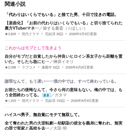
関連小説
「代わりはいくらでもいる」と捨てた男、十日で泣きの電話。
【楽曲化】「お前の代わりはいくらでもいる」と切り捨てられた
裏方VTuberマネ…
／
旅する書斎（☆ほしい）
★
3,829
現代ドラマ
完結済
35
話
2026年5月9日
更新
これからはモブとして生きよう
自分がモブだと自覚したから仲良いヒロイン系女子から距離を置
いた。そしたら急にヒ…
／
榊原イオリ
★
2,098
ラブコメ
連載中
52
話
2026年6月8日
更新
謝罪なんて、もう遅い――僕の中では、すべて終わっている。
お前たちの後悔なんて、今さら何の意味もない。俺の中では、も
う全部終わってる。
／
ガタマ
最新
★
1,203
現代ドラマ
完結済
100
話
2026年8月9日
更新
ハイスぺ男子、無自覚にモテて無双して。
全て奪われた男の大逆転劇～幼馴染の彼女を義弟に奪われ、無実
の罪で実家と高校を去…
／
大田 明