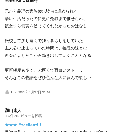
元から義理の家族(妹以外)に虐められる
辛い生活だったのに更に冤罪まで被せられ、
彼女すら無実を信じてくれなかったおはなし
転校して少し遠くで独り暮らしをしていた
主人公の止まっていた時間は、義理の妹との
再会によりそこから動き出していくこととなる
更新頻度も多く、ぶ厚くて面白いストーリー、
そんなこの物語をぜひ色んな人に読んで欲しい
1
2026年4月27日 21:46
湖山速人
225
件の
レビューを投稿
★★★
Excellent!!!
最初の苦いシーンを超えたあとは、とても甘いラブコメ。