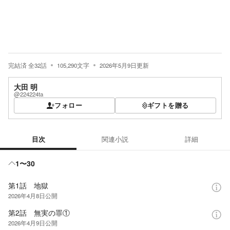
完結済
全
32
話
105,290
文字
2026年5月9日
更新
大田 明
@224224ta
フォロー
ギフトを贈る
目次
関連小説
詳細
目次
1〜30
第1話 地獄
2026年4月8日
公開
第2話 無実の罪①
2026年4月9日
公開