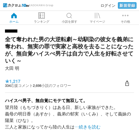
新規登録
ログイン
KADOKAWA Group
ホーム
ランキング
小説を探す
マイページ
その他
全て奪われた男の大逆転劇～幼馴染の彼女を義弟に
奪われ、無実の罪で実家と高校を去ることになった
が、無自覚ハイスぺ男子は自力で人生を好転させて
いく～
大田 明
★
1,217
334
応援コメント
2,698
小説のフォロワー
ハイスぺ男子、無自覚にモテて無双して。
望月陸（もちづきりく）はある日、新しい家族ができた。
義母の明日香（あすか）、義弟の郁実（いくみ）、そして義妹の
陽菜（ひな）。
三人と家族になってから陸の人生は
…続きを読む