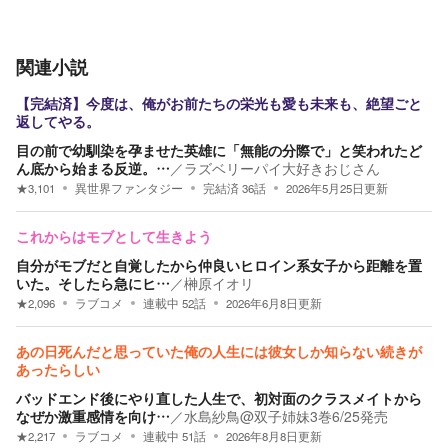
関連小説
【完結済】今度は、俺がお前たちの栄光も愛も未来も、絶望ごと
返してやる。
目の前で幼馴染を孕ませた英雄に「無能の分際で」と笑われたど
ん底から始まる反逆。…
／
ラズベリーパイ大好きおじさん
★
3,101
異世界ファンタジー
完結済
36
話
2026年5月25日
更新
これからはモブとして生きよう
自分がモブだと自覚したから仲良いヒロイン系女子から距離を置
いた。そしたら急にヒ…
／
榊原イオリ
★
2,096
ラブコメ
連載中
52
話
2026年6月8日
更新
あの日死んだと思っていた俺の人生には彼女しか知らない続きが
あったらしい
バッドエンド後にやり直した人生で、初対面のクラスメイトから
なぜか激重感情を向け…
／
水島紗鳥@双子姉妹3巻6/25発売
★
2,217
ラブコメ
連載中
51
話
2026年8月8日
更新