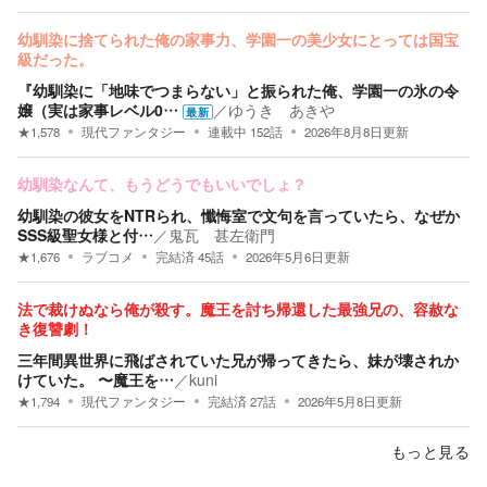
幼馴染に捨てられた俺の家事力、学園一の美少女にとっては国宝
級だった。
『幼馴染に「地味でつまらない」と振られた俺、学園一の氷の令
嬢（実は家事レベル0…
／
ゆうき あきや
最新
★
1,578
現代ファンタジー
連載中
152
話
2026年8月8日
更新
幼馴染なんて、もうどうでもいいでしょ？
幼馴染の彼女をNTRられ、懺悔室で文句を言っていたら、なぜか
SSS級聖女様と付…
／
鬼瓦 甚左衛門
★
1,676
ラブコメ
完結済
45
話
2026年5月6日
更新
法で裁けぬなら俺が殺す。魔王を討ち帰還した最強兄の、容赦な
き復讐劇！
三年間異世界に飛ばされていた兄が帰ってきたら、妹が壊されか
けていた。 〜魔王を…
／
kuni
★
1,794
現代ファンタジー
完結済
27
話
2026年5月8日
更新
もっと見る