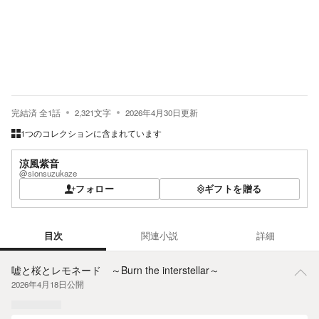
完結済
全
1
話
2,321
文字
2026年4月30日
更新
1つのコレクションに含まれています
涼風紫音
@sionsuzukaze
フォロー
ギフトを贈る
目次
関連小説
詳細
目次
嘘と桜とレモネード ～Burn the interstellar～
2026年4月18日
公開