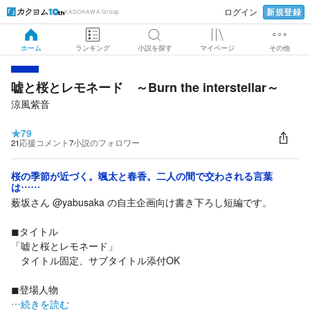
新規登録
ログイン
KADOKAWA Group
ホーム
ランキング
小説を探す
マイページ
その他
嘘と桜とレモネード ～Burn the interstellar～
涼風紫音
★
79
21
応援コメント
7
小説のフォロワー
桜の季節が近づく。颯太と春香。二人の間で交わされる言葉
は……
薮坂さん @yabusaka の自主企画向け書き下ろし短編です。
◼︎タイトル
「嘘と桜とレモネード」
タイトル固定、サブタイトル添付OK
◼︎登場人物
…続きを読む