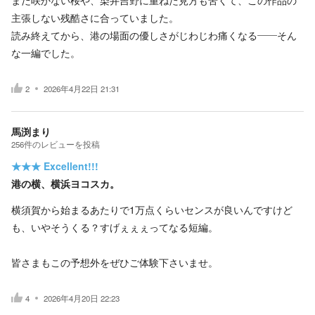
まだ咲かない桜や、染井吉野に重ねた見方も苦くて、この作品の
主張しない残酷さに合っていました。
読み終えてから、港の場面の優しさがじわじわ痛くなる――そん
な一編でした。
2
2026年4月22日 21:31
馬渕まり
256
件の
レビューを投稿
★★★
Excellent!!!
港の横、横浜ヨコスカ。
横須賀から始まるあたりで1万点くらいセンスが良いんですけど
も、いやそうくる？すげぇぇぇってなる短編。
皆さまもこの予想外をぜひご体験下さいませ。
4
2026年4月20日 22:23