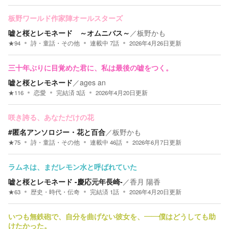
板野ワールド作家陣オールスターズ
嘘と桜とレモネード ～オムニバス～
／
板野かも
★
94
詩・童話・その他
連載中
7
話
2026年4月26日
更新
三十年ぶりに目覚めた君に、私は最後の嘘をつく。
嘘と桜とレモネード
／
ages an
★
116
恋愛
完結済
3
話
2026年4月20日
更新
咲き誇る、あなただけの花
#匿名アンソロジー・花と百合
／
板野かも
★
75
詩・童話・その他
連載中
46
話
2026年6月7日
更新
ラムネは、まだレモン水と呼ばれていた
嘘と桜とレモネード -慶応元年長崎-
／
香月 陽香
★
63
歴史・時代・伝奇
完結済
1
話
2026年4月20日
更新
いつも無鉄砲で、自分を曲げない彼女を、――僕はどうしても助
けたかった。