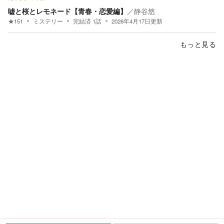
嘘と桜とレモネード【青春・恋愛編】
／
静谷悠
★
151
ミステリー
完結済
1
話
2026年4月17日
更新
もっと見る