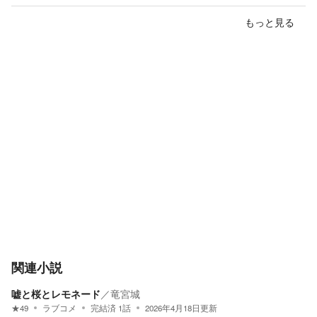
もっと見る
関連小説
嘘と桜とレモネード
／
竜宮城
★
49
ラブコメ
完結済
1
話
2026年4月18日
更新