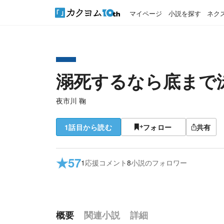
マイページ
小説を探す
ネク
溺死するなら底まで
夜市川 鞠
1話目から読む
フォロー
共有
★
57
1
応援コメント
8
小説のフォロワー
概要
関連小説
詳細