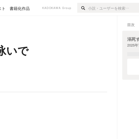
スト
書籍化作品
KADOKAWA Group
目次
溺死
泳いで
2025