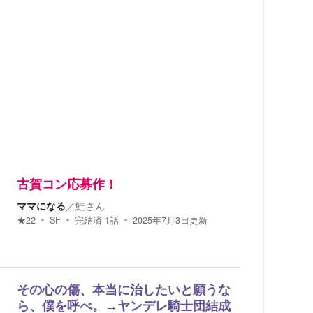
古賀コン応募作！
ママになる
／
鮭さん
★
22
SF
完結済
1
話
2025年7月3日
更新
その心の傷、本当に治したいと願うな
ら、僕を呼べ。→ヤンデレ騎士団結成