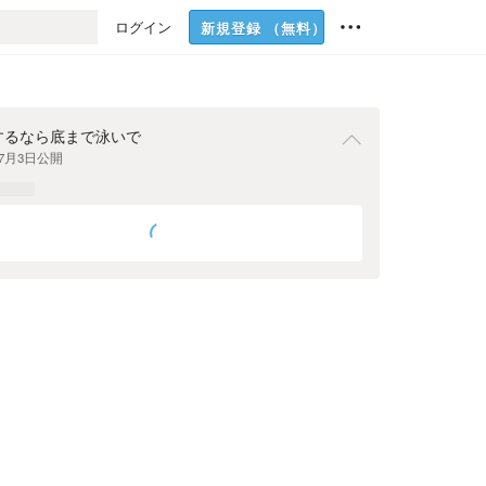
ログイン
新規登録
（無料）
するなら底まで泳いで
年7月3日
公開