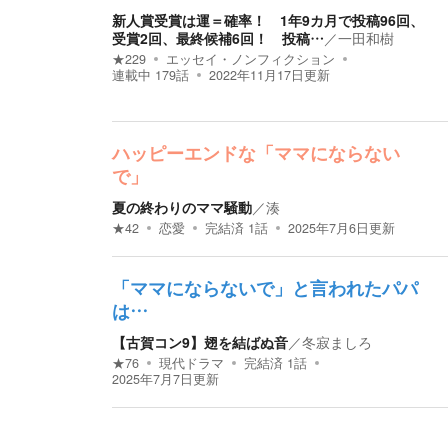
新人賞受賞は運＝確率！ 1年9カ月で投稿96回、
受賞2回、最終候補6回！ 投稿…
／
一田和樹
★
229
エッセイ・ノンフィクション
連載中
179
話
2022年11月17日
更新
ハッピーエンドな「ママにならない
で」
夏の終わりのママ騒動
／
湊
★
42
恋愛
完結済
1
話
2025年7月6日
更新
「ママにならないで」と言われたパパ
は…
【古賀コン9】翅を結ばぬ音
／
冬寂ましろ
★
76
現代ドラマ
完結済
1
話
2025年7月7日
更新