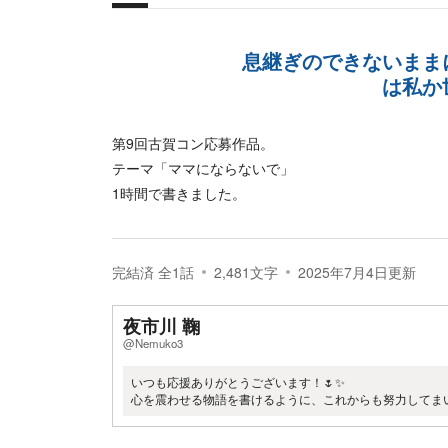
概要
息継ぎのできないまま
は私か
第9回古賀コン応募作品。
テーマ「ママにならないで」
1時間で書きました。
完結済
全
1
話
2,481
文字
2025年7月4日
更新
夜市川 鞠
@Nemuko3
いつも応援ありがとうございます！🌷✨
心を震わせる物語を書けるように、これからも努力してま