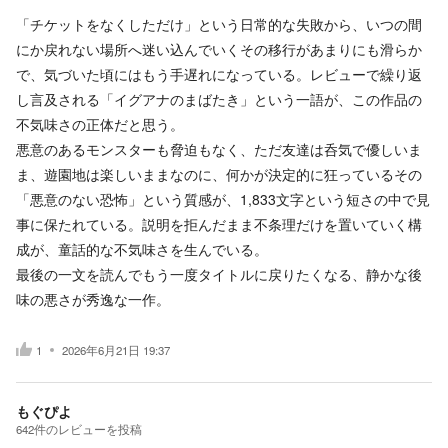
「チケットをなくしただけ」という日常的な失敗から、いつの間
にか戻れない場所へ迷い込んでいくその移行があまりにも滑らか
で、気づいた頃にはもう手遅れになっている。レビューで繰り返
し言及される「イグアナのまばたき」という一語が、この作品の
不気味さの正体だと思う。
悪意のあるモンスターも脅迫もなく、ただ友達は呑気で優しいま
ま、遊園地は楽しいままなのに、何かが決定的に狂っているその
「悪意のない恐怖」という質感が、1,833文字という短さの中で見
事に保たれている。説明を拒んだまま不条理だけを置いていく構
成が、童話的な不気味さを生んでいる。
最後の一文を読んでもう一度タイトルに戻りたくなる、静かな後
味の悪さが秀逸な一作。
1
2026年6月21日 19:37
もぐぴよ
642
件の
レビューを投稿