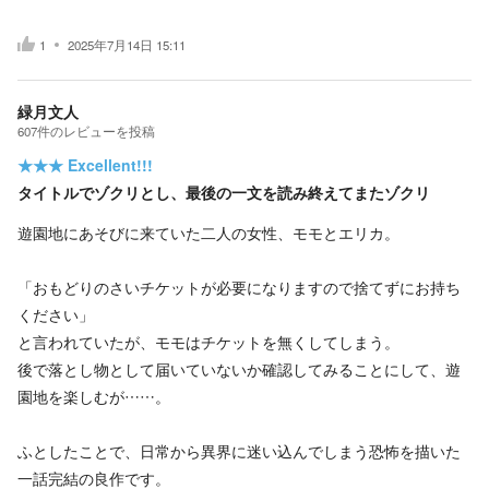
1
2025年7月14日 15:11
緑月文人
607
件の
レビューを投稿
★★★
Excellent!!!
タイトルでゾクリとし、最後の一文を読み終えてまたゾクリ
遊園地にあそびに来ていた二人の女性、モモとエリカ。
「おもどりのさいチケットが必要になりますので捨てずにお持ち
ください」
と言われていたが、モモはチケットを無くしてしまう。
後で落とし物として届いていないか確認してみることにして、遊
園地を楽しむが……。
ふとしたことで、日常から異界に迷い込んでしまう恐怖を描いた
一話完結の良作です。