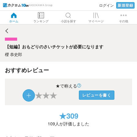
新規登録
ログイン
KADOKAWA Group
【短編】おもどりのさいチケットが必要になります
ホーム
ランキング
小説を探す
マイページ
その他
【短編】おもどりのさいチケットが必要になります
櫻 恭史郎
おすすめレビュー
★で称える
★
★
★
レビューを書く
★
309
109
人が評価しました