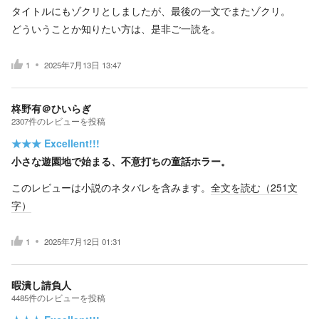
タイトルにもゾクリとしましたが、最後の一文でまたゾクリ。
どういうことか知りたい方は、是非ご一読を。
1
2025年7月13日 13:47
柊野有＠ひいらぎ
2307
件の
レビューを投稿
★★★
Excellent!!!
小さな遊園地で始まる、不意打ちの童話ホラー。
このレビューは小説のネタバレを含みます。
全文を読む（
251
文
字）
1
2025年7月12日 01:31
暇潰し請負人
4485
件の
レビューを投稿