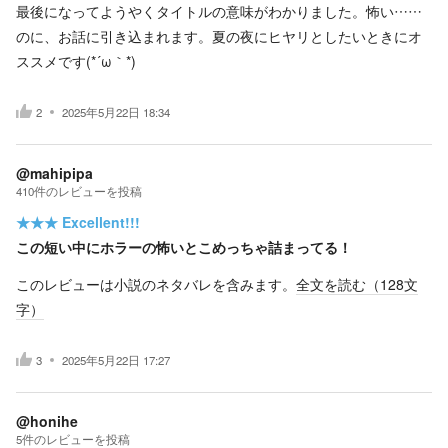
最後になってようやくタイトルの意味がわかりました。怖い……
のに、お話に引き込まれます。夏の夜にヒヤリとしたいときにオ
ススメです(*´ω｀*)
2
2025年5月22日 18:34
@mahipipa
410
件の
レビューを投稿
★★★
Excellent!!!
この短い中にホラーの怖いとこめっちゃ詰まってる！
このレビューは小説のネタバレを含みます。
全文を読む（
128
文
字）
3
2025年5月22日 17:27
@honihe
5
件の
レビューを投稿