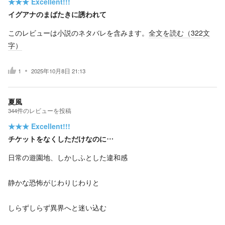
★★★
Excellent!!!
イグアナのまばたきに誘われて
このレビューは小説のネタバレを含みます。
全文を読む（
322
文
字）
1
2025年10月8日 21:13
夏風
344
件の
レビューを投稿
★★★
Excellent!!!
チケットをなくしただけなのに…
日常の遊園地、しかしふとした違和感
静かな恐怖がじわりじわりと
しらずしらず異界へと迷い込む