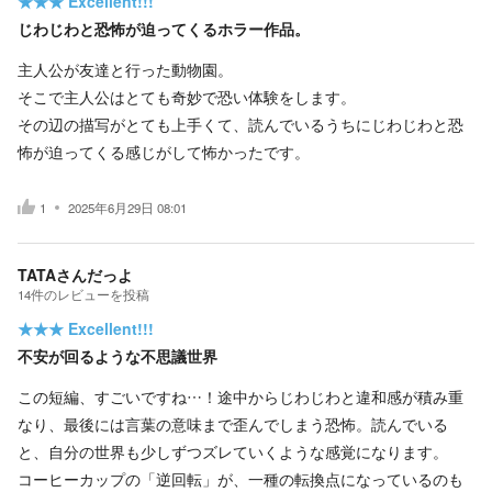
★★★
Excellent!!!
じわじわと恐怖が迫ってくるホラー作品。
主人公が友達と行った動物園。
そこで主人公はとても奇妙で恐い体験をします。
その辺の描写がとても上手くて、読んでいるうちにじわじわと恐
怖が迫ってくる感じがして怖かったです。
1
2025年6月29日 08:01
TATAさんだっよ
14
件の
レビューを投稿
★★★
Excellent!!!
不安が回るような不思議世界
この短編、すごいですね…！途中からじわじわと違和感が積み重
なり、最後には言葉の意味まで歪んでしまう恐怖。読んでいる
と、自分の世界も少しずつズレていくような感覚になります。
コーヒーカップの「逆回転」が、一種の転換点になっているのも