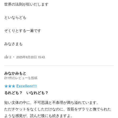
世界の法則が狂いだします
といならども
ぞくりとする一遍です
みなさまも
2
2025年9月20日 15:43
みなかみもと
211
件の
レビューを投稿
★★★
Excellent!!!
るれども？ いなれども？
短い文体の中に、不可思議と不条理が満ち溢れています。
ただチケットをなくしただけなのに、首筋をザラリと撫でられた
ような感覚が、読んだ後にも続きますよ。