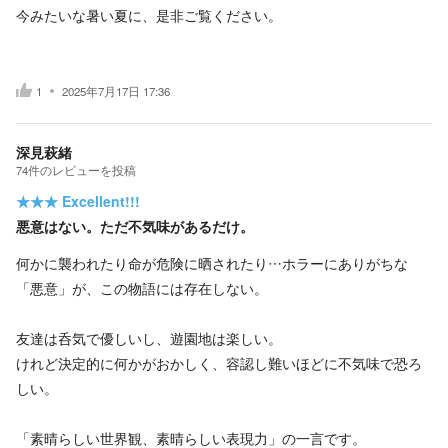
今みたいな暑い夏に、是非ご覧ください。
1
2025年7月17日 17:36
深見萩緒
74
件の
レビューを投稿
★★★
Excellent!!!
悪意はない。ただ不気味があるだけ。
何かに襲われたり命が危険に晒されたり…ホラーにありがちな
「悪意」が、この物語には存在しない。
友達は呑気で優しいし、遊園地は楽しい。
けれど決定的に何かがおかしく、容認し難いほどに不気味で恐ろ
しい。
「素晴らしい世界観、素晴らしい表現力」の一言です。