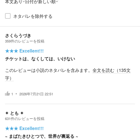
本文あり
日付が新しい順
ネタバレを除外する
さくらうづき
359
件の
レビューを投稿
★★★
Excellent!!!
チケットは、なくしては、いけない
このレビューは小説のネタバレを含みます。
全文を読む（
135
文
字）
1
2026年7月21日 22:51
✦ とも ✦
631
件の
レビューを投稿
★★★
Excellent!!!
~ まばたきひとつで、世界が裏返る ~