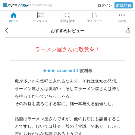
新規登録
ログイン
KADOKAWA Group
ホーム
ランキング
小説を探す
マイページ
その他
おすすめレビュー
ラーメン屋さんに敬意を！
★★★
Excellent!!!
蜜柑桜
数が多いから気軽に入れるなんて、それは無知の発想。
ラーメン屋さんは奥深い。そしてラーメン屋さんは誇り
を持って作っていらっしゃる。
その矜持を蔑ろにする客に、麺一本与える価値なし。
話題はラーメン屋さんですが、他のお店にも該当するこ
とですし、ひいては社会一般の「常識」であり、しかし
忘れられがちな常識であるようです。