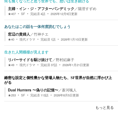
何も無くなったと思う世界でも、想いは生き続ける
主婦・イン・ジ・アフターパンデミック
／
陽澄すずめ
★
407
SF
完結済
4
話
2025年12月9日
更新
あなたはこの話を一体何度読むでしょう
窓辺の貴婦人
／
竹神チエ
★
40
現代ドラマ
完結済
1
話
2026年1月10日
更新
生きた人間模様が見えます
リバーサイドを駆け抜けて
／
野村絽麻子
★
49
現代ドラマ
完結済
37
話
2026年1月21日
更新
緻密な設定と個性豊かな登場人物たち、SF世界が自然に浮かび上
がる
Dual Hunters 〜偽りの記憶〜
／
蒼河颯人
★
253
SF
完結済
113
話
2026年8月5日
更新
もっと見る