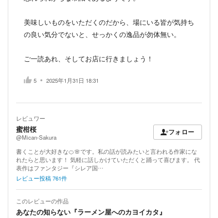
美味しいものをいただくのだから、場にいる皆が気持ち
の良い気分でないと、せっかくの逸品が勿体無い。
ご一読あれ、そしてお店に行きましょう！
5
2025年1月31日 18:31
レビュワー
蜜柑桜
フォロー
@Mican-Sakura
書くことが大好きな🍊🌸です。私の話が読みたいと言われる作家にな
れたらと思います！ 気軽に話しかけていただくと踊って喜びます。 代
表作はファンタジー『シレア国…
レビュー投稿
761
件
このレビューの作品
あなたの知らない『ラーメン屋へのカヨイカタ』