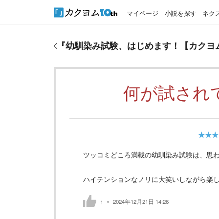
マイページ
小説を探す
ネク
『
幼馴染み試験、はじめます！【カクヨムコン10短
『
幼馴染み試験、はじめます！【カクヨム
何が試され
★★★
ツッコミどころ満載の幼馴染み試験は、思
ハイテンションなノリに大笑いしながら楽
2024年12月21日 14:26
1