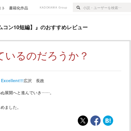
スト
書籍化作品
KADOKAWA Group
編】
』のおすすめレビュー
コン10短編】
』のおすすめレビュー
ているのだろうか？
Excellent!!!
広沢 長政
わぬ展開へと進んでいき……。
しめました。