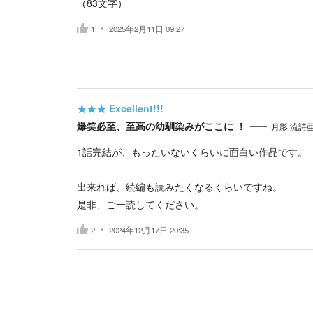
（
83
文字）
1
2025年2月11日 09:27
★★★
Excellent!!!
爆笑必至、至高の幼馴染みがここに ！
月影 流詩
1話完結が、もったいないくらいに面白い作品です。
出来れば、続編も読みたくなるくらいですね。
是非、ご一読してください。
2
2024年12月17日 20:35