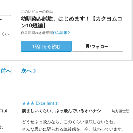
このレビューの作品
幼馴染み試験、はじめます！【カクヨムコ
ー
ン10短編】
作者
尾岡れき@猫部
作品情報
してい
1話目から読む
フォロー
前へ
次へ
★★★
Excellent!!!
コメ
羨ましいくらい、ぶっ飛んでいるオハナシ
与方藤士朗
どうせぶっ飛ぶなら、このくらい徹底しないとね。
む
そんな思いに駆られる読後感を、今、味わっています。