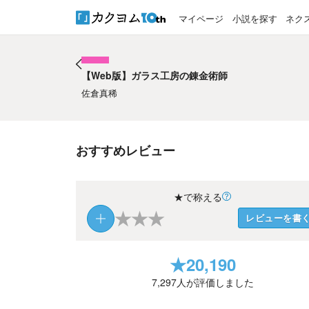
マイページ
小説を探す
ネク
【Web版】ガラス工房の錬金術師
【Web版】ガラス工房の錬金術師
佐倉真稀
おすすめレビュー
★で称える
★
★
★
レビューを書
★
20,190
7,297
人が評価しました