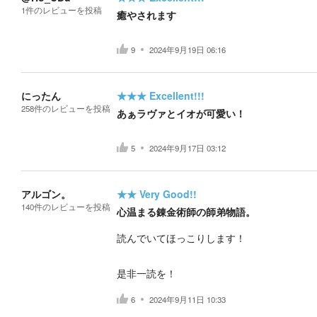
1
件の
レビューを投稿
癒やされます
9
2024年9月19日 06:16
にったん
★★★
Excellent!!!
258
件の
レビューを投稿
あぁラヴァとイオが可愛い！
5
2024年9月17日 03:12
アルゴン。
★★
Very Good!!
140
件の
レビューを投稿
心温まる錬金術師の師弟物語。
読んでいてほっこりします！
是非一読を！
6
2024年9月11日 10:33