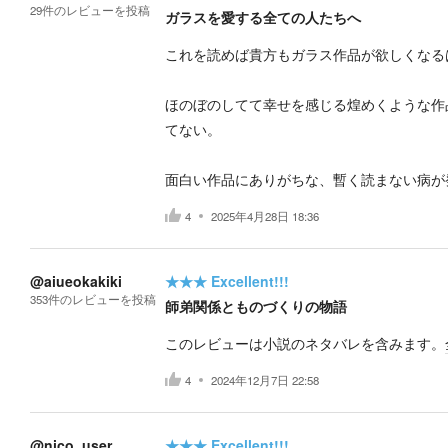
29
件の
レビューを投稿
ガラスを愛する全ての人たちへ
これを読めば貴方もガラス作品が欲しくなる
ほのぼのしてて幸せを感じる煌めくような作
てない。
面白い作品にありがちな、暫く読まない病が
4
2025年4月28日 18:36
@aiueokakiki
★★★
Excellent!!!
353
件の
レビューを投稿
師弟関係とものづくりの物語
このレビューは小説のネタバレを含みます。
4
2024年12月7日 22:58
@nico_user
★★★
Excellent!!!