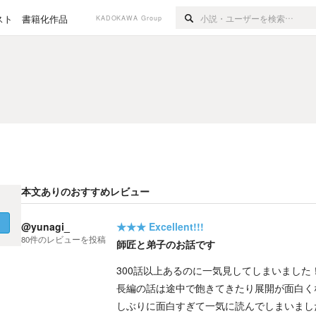
スト
書籍化作品
KADOKAWA Group
本文ありのおすすめレビュー
く
@yunagi_
★★★
Excellent!!!
80
件の
レビューを投稿
師匠と弟子のお話です
300話以上あるのに一気見してしまいました
長編の話は途中で飽きてきたり展開が面白く
しぶりに面白すぎて一気に読んでしまいまし