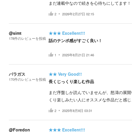
まだ連載中なので続きを心待ちにしてます！
2
2026年2月27日 02:15
@simt
★★★
Excellent!!!
178
件の
レビューを投稿
話のテンポ感がすごく良い！
1
2025年8月21日 21:46
パラガス
★★
Very Good!!
170
件の
レビューを投稿
長くじっくり楽しむ作品
まだ序盤しか読んでいませんが、怒濤の展開
くり楽しみたい人にオススメな作品だと感じ
2
2025年8月8日 03:31
@Foredon
★★★
Excellent!!!