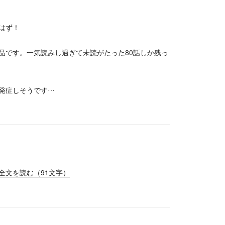
はず！
品です。一気読みし過ぎて未読がたった80話しか残っ
発症しそうです…
全文を読む（
91
文字）