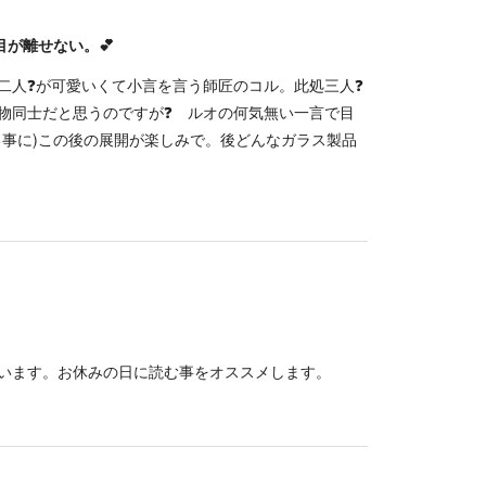
目が離せない。💕
二人❓が可愛いくて小言を言う師匠のコル。此処三人❓
物同士だと思うのですが❓ ルオの何気無い一言で目
る事に)この後の展開が楽しみで。後どんなガラス製品
います。お休みの日に読む事をオススメします。