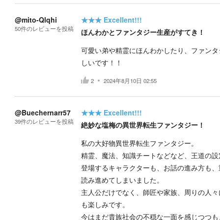
@mito-Qlqhi
★★★
Excellent!!!
50
件の
レビューを投稿
ほんわかとファンタジー生産がすてき！
可愛い弟や精霊にほんわかしたり、ファンタ
しいです！！
2
2024年8月10日 02:55
@Buechernarr57
★★★
Excellent!!!
39
件の
レビューを投稿
絶妙な塩梅の異世界転生ファンタジー！
私の大好物異世界転生ファンタジー。
精霊、魔法、知識チートなどなど、王道の設
登場するキャラクターも、お話の進み方も、
読み進めてしまいました。
主人公だけでなく、師匠や家族、周りの人々
も楽しみです。
今はまだ貴族社会の不穏な一面を感じつつも