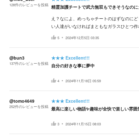
128
件の
レビューを投稿
精霊加護チートで武力無双もできそうなのに
え？なによ、めっちゃチートのはずなのにど
い人達がいなければまともなガラスひとつ作
5
2024年12月5日 03:35
@bun3
★★★
Excellent!!!
137
件の
レビューを投稿
自分の好きな事に夢中
4
2024年11月18日 05:59
@tomo4649
★★★
Excellent!!!
252
件の
レビューを投稿
最高に楽しい物語✨趣味が全快で楽しい雰囲
3
2024年11月15日 08:03