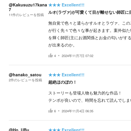
@Kakusuzu17kana
★★★
Excellent!!!
7
ルオ(ラヴァ)が可愛くて目が離せない師匠に
11
件の
レビューを投稿
無自覚で色々と遣らかすルオとラヴァ、この
が行く先々で色々な事が起きます。案外似た
を輝く師匠(主にお酒関係とお金の匂いがす
が出来るのか。
4
2024年11月7日 07:02
@hanako_satou
★★★
Excellent!!!
2
件の
レビューを投稿
超絶ほのぼの！
ストーリーも登場人物も魅力的な作品！
テンポが良いので、時間を忘れて読んでしま
6
2024年11月4日 06:35
@Ho_UBu
★★★
Excellent!!!