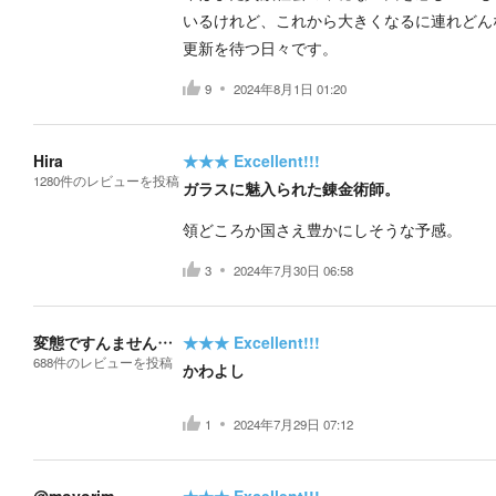
いるけれど、これから大きくなるに連れどん
更新を待つ日々です。
9
2024年8月1日 01:20
Hira
★★★
Excellent!!!
1280
件の
レビューを投稿
ガラスに魅入られた錬金術師。
領どころか国さえ豊かにしそうな予感。
3
2024年7月30日 06:58
変態ですんません…
★★★
Excellent!!!
688
件の
レビューを投稿
かわよし
1
2024年7月29日 07:12