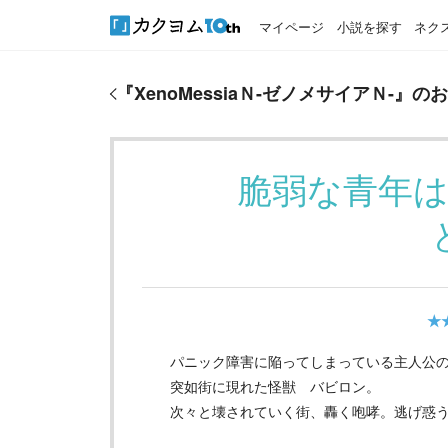
マイページ
小説を探す
ネク
『
XenoMessiaＮ-ゼノメサイアＮ-
』のおすすめレビ
『
XenoMessiaＮ-ゼノメサイアＮ-
』の
脆弱な青年
★
パニック障害に陥ってしまっている主人公
突如街に現れた怪獣 バビロン。
次々と壊されていく街、轟く咆哮。逃げ惑