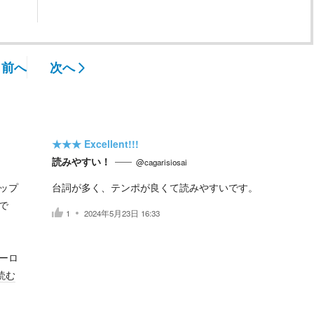
前へ
次へ
★★★
Excellent!!!
読みやすい！
@cagarisiosai
ップ
台詞が多く、テンポが良くて読みやすいです。
で
1
2024年5月23日 16:33
ーロ
読む