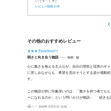
いです…( ;∀;)
レビュー投稿
31
件
その他のおすすめレビュー
★★★
Excellent!!!
弱さと向き合う物語
牧嶋 駿
心に脆さを抱える主人公が、自分の理想と現実のギャ
に苦しみながらも、希望を見出そうとする姿が感動的
す。
この物語が特に印象深いのは、「脆さを持つ者でもヒ
ーになれるのか」という問いかけが物語…
続きを
1
2024年12月31日 16:52