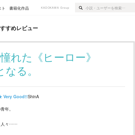
スト
書籍化作品
KADOKAWA Group
ュー
おすすめレビュー
は憧れた《ヒーロー》
となる。
★
Very Good!!
ShinA
の青年。
う人々……