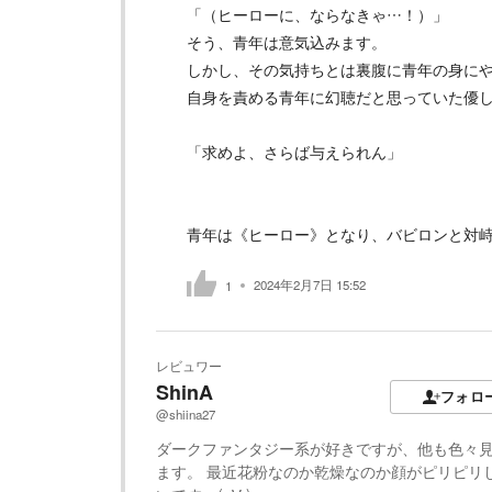
「（ヒーローに、ならなきゃ…！）」
そう、青年は意気込みます。
しかし、その気持ちとは裏腹に青年の身に
自身を責める青年に幻聴だと思っていた優
「求めよ、さらば与えられん」
青年は《ヒーロー》となり、バビロンと対
2024年2月7日 15:52
1
レビュワー
ShinA
フォロ
@shiina27
ダークファンタジー系が好きですが、他も色々
ます。 最近花粉なのか乾燥なのか顔がピリピリ