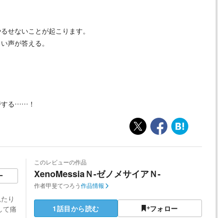
やるせないことが起こります。
しい声が答える。
峙する……！
このレビューの作品
XenoMessiaＮ-ゼノメサイアＮ-
ー
作者
甲斐てつろう
作品情報
見たり
1話目から読む
フォロー
して痛