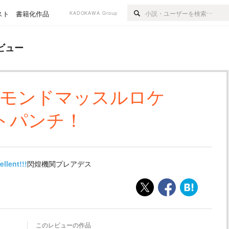
スト
書籍化作品
KADOKAWA Group
ビュー
ヤモンドマッスルロケ
トパンチ！
ellent!!!
閃煌機関プレアデス
このレビューの作品