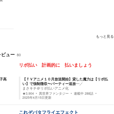
もっと見る
レビュー
80
リボ払い 計画的に 払いましょう
子高
【ＴＶアニメ１０月放送開始】貸した魔力は【リボ払
い】で強制徴収〜パーティー追放…
／
まさキチ＠リボ払いアニメ化
★
3,904
異世界ファンタジー
連載中
288
話
2025年4月15日
更新
これぞバタフライエフェクト