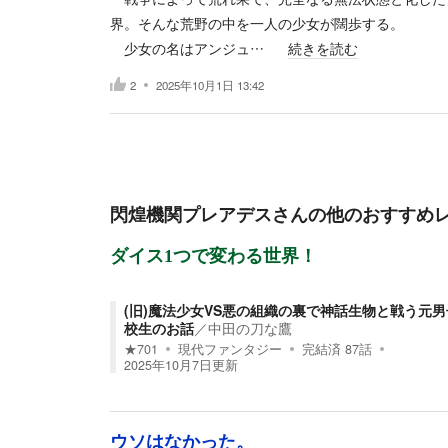
界。そんな荒野の中を一人の少女が闊歩する。
少女の名はアンジュ…
続きを読む
2
2025年10月1日 13:42
閃煌機関プレアデス
さんの他のおすすめ
ダイス1つで変わる世界！
(旧)魔法少女VS悪の組織の裏で神話生物と戦う元男
校生のお話
／
中田の刀な鷹
★
701
現代ファンタジー
完結済
87
話
2025年10月7日
更新
ウソはなかった。