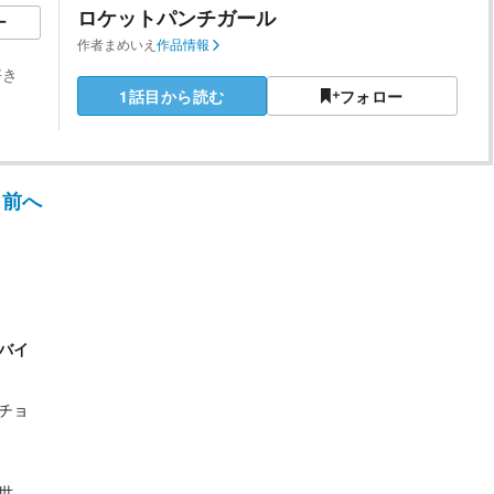
ロケットパンチガール
ー
作者
まめいえ
作品情報
好き
1話目から読む
フォロー
前へ
バイ
チョ
世