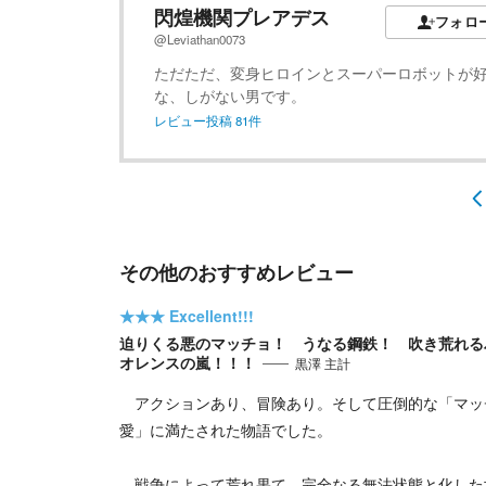
閃煌機関プレアデス
フォロ
@Leviathan0073
ただただ、変身ヒロインとスーパーロボットが
な、しがない男です。
レビュー投稿
81
件
その他のおすすめレビュー
★★★
Excellent!!!
迫りくる悪のマッチョ！ うなる鋼鉄！ 吹き荒れる
オレンスの嵐！！！
黒澤 主計
アクションあり、冒険あり。そして圧倒的な「マッ
愛」に満たされた物語でした。
戦争によって荒れ果て、完全なる無法状態と化した