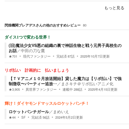
もっと見る
閃煌機関プレアデス
さんの他のおすすめレビュー
80
ダイス1つで変わる世界！
(旧)魔法少女VS悪の組織の裏で神話生物と戦う元男子高校生の
お話
／
中田の刀な鷹
★
701
現代ファンタジー
完結済
87
話
2025年10月7日
更新
リボ払い 計画的に 払いましょう
【ＴＶアニメ１０月放送開始】貸した魔力は【リボ払い】で強
制徴収〜パーティー追放…
／
まさキチ＠リボ払いアニメ化
★
3,905
異世界ファンタジー
連載中
288
話
2025年4月15日
更新
輝け！ダイヤモンドマッスルロケットパンチ！
ロケットパンチガール
／
まめいえ
★
44
SF
完結済
56
話
2024年5月2日
更新