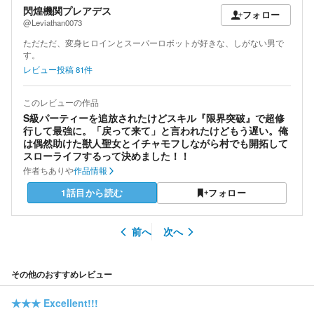
閃煌機関プレアデス
フォロー
@Leviathan0073
ただただ、変身ヒロインとスーパーロボットが好きな、しがない男で
す。
レビュー投稿
81
件
このレビューの作品
S級パーティーを追放されたけどスキル『限界突破』で超修
行して最強に。「戻って来て」と言われたけどもう遅い。俺
は偶然助けた獣人聖女とイチャモフしながら村でも開拓して
スローライフするって決めました！！
作者
ちありや
作品情報
1話目から読む
フォロー
前へ
次へ
その他のおすすめレビュー
★★★
Excellent!!!