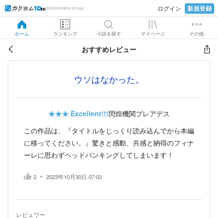
新規登録
ログイン
KADOKAWA Group
ホーム
ランキング
小説を探す
マイページ
その他
おすすめレビュー
ウソはなかった。
★★★
Excellent!!!
閃煌機関プレアデス
この作品は、『タイトルをじっくり読み込んでから本編
に移ってください。』驚きと感動、共感と納得のフィナ
ーレに思わずヘッドバンキングしてしまいます！
2
2023年10月30日 07:03
レビュワー