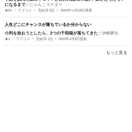
になるまで
／
にゃんこマスター
★
63
ラブコメ
完結済
5
話
2020年12月28日
更新
人生どこにチャンスが落ちているか分からない
小判を拾おうとしたら、2つの千両箱が落ちてきた
／
伊崎夢玖
★
2
ラブコメ
完結済
1
話
2020年3月8日
更新
もっと見る