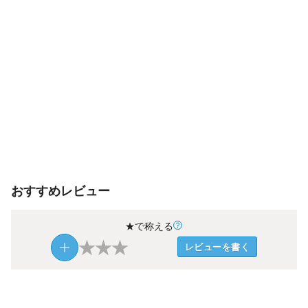
おすすめレビュー
★で称える
★
★
★
レビューを書く