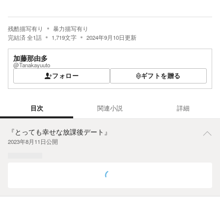
残酷描写有り
暴力描写有り
完結済
全
1
話
1,719
文字
2024年9月10日
更新
加藤那由多
@Tanakayuuto
フォロー
ギフトを贈る
目次
関連小説
詳細
目次
『とっても幸せな放課後デート』
2023年8月11日
公開