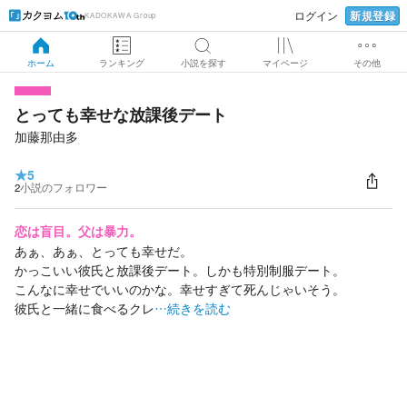
新規登録
ログイン
KADOKAWA Group
ホーム
ランキング
小説を探す
マイページ
その他
とっても幸せな放課後デート
加藤那由多
★
5
2
小説のフォロワー
恋は盲目。父は暴力。
あぁ、あぁ、とっても幸せだ。
かっこいい彼氏と放課後デート。しかも特別制服デート。
こんなに幸せでいいのかな。幸せすぎて死んじゃいそう。
彼氏と一緒に食べるクレ
…続きを読む