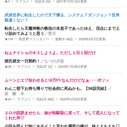
★
3
ラブコメ
完結済
4
話
2021年10月12日
更新
武侠世界に転生したので天下獲る。システム？ダンジョン？世界
観違くない？
転生したら天魔神教の教祖の末息子であったゆえ、頂点にまで上
り詰めてみようと思う
／
聖天
★
704
異世界ファンタジー
連載中
69
話
2026年8月2日
更新
ねぇナイショのキスしようよ。ただし１日１回だけ
彼氏彼女一日契約！
／
なつの夕凪
★
48
ラブコメ
完結済
1
話
2024年1月28日
更新
ムーンとエブ合わせると50万PVなんだけどなぁ……ボソッ
わんこ部下お持ち帰りで社会的に死ぬかも。【36話完結】
／
炭 酸 水
★
24
ラブコメ
完結済
36
話
2020年3月8日
更新
エロ小説読ませたら、妹が幼馴染に戻って、そして恋人になって
くれた件♡
小説を読んだ妹にキモイ！と言われ瀕死の俺が、妹とえちえち♡