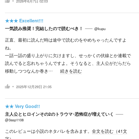
2026年6月7日 02:03
★★★
Excellent!!!
一気読み推奨！完結したので読むべき！
@kupu
正直、最初に読んだ時は途中で読むのをやめちゃったんですよ
ね。
一話一話の盛り上がりに欠けますし、せっかくの伏線とか連載で
読んでると忘れちゃうんですよ。そうなると、主人公がだらだら
移動しつつなんか巻き…
続きを読む
2025年12月29日 21:05
★★
Very Good!!
主人公とヒロインその2のトラウマ･恐怖症が増えていく
@3asp1108
このレビューは小説のネタバレを含みます。
全文を読む（
41
文
字）