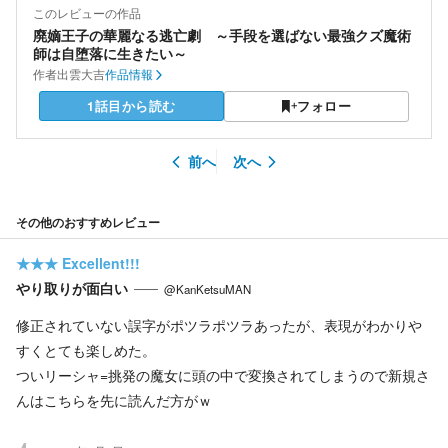
このレビューの作品
廃嫡王子の華麗なる逃亡劇 ～手段を選ばない最強クズ魔術
師は自堕落に生きたい～
作者
出雲大吉
作品情報
1話目から読む
フォロー
前へ
次へ
その他のおすすめレビュー
★★★
Excellent!!!
やり取りが面白い
@KanKetsuMAN
修正されていない誤字がポツラポツラあったが、表現がわかりや
すくとても楽しめた。
ついリーシャ=挑発の魔女に頭の中で変換されてしまうので新規さ
んはこちらを先に読んだ方がｗ