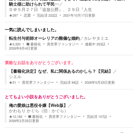
騎士様に助けられて平民…
／
Ｄ＠５月２７日『追放公爵』、２９日『人生
★
297
恋愛
完結済
222
話
2021年10月17日
更新
一気に読んでしまいました。
転生付与術師オーレリアの難儀な婚約
／
カレヤタミエ
★
5,320
書籍化
異世界ファンタジー
連載中
253
話
2026年8月4日
更新
素敵なお話をありがとうございます。
【書籍化決定】なぜ、私に関係あるのかしら？【完結】
／
シエル
★
51
異世界ファンタジー
完結済
94
話
2026年5月23日
更新
とてもよい小説をありがとうございました。
俺の愛娘は悪役令嬢【Web版】
／
かわもり かぐら（旧：かぐら）
★
12,182
書籍化
異世界ファンタジー
完結済
107
話
2026年2月25日
更新