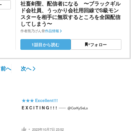
社畜剣聖、配信者になる 〜ブラックギル
ー
ド会社員、うっかり会社用回線でS級モン
スターを相手に無双するところを全国配信
してしまう〜
作者
熊乃げん骨
作品情報
1話目から読む
フォロー
前へ
次へ
★★★
Excellent!!!
E X C I T I N G ! ! !
@CorKySeLo
2023年10月7日 23:52