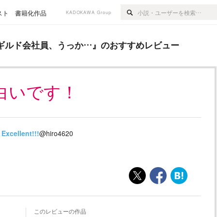
スト
書籍化作品
KADOKAWA Group
員、うっか…
』のおすすめレビュー
ギルド会社員、うっか…
』のおすすめレビュー
白いです！
Excellent!!!
@hiro4620
このレビューの作品