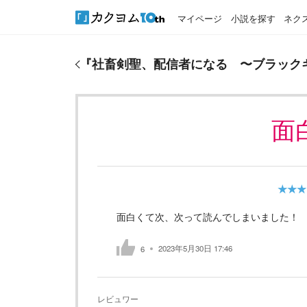
マイページ
小説を探す
ネク
『
社畜剣聖、配信者になる 〜ブラックギルド会社
『
社畜剣聖、配信者になる 〜ブラック
面
★★★
面白くて次、次って読んでしまいました！
2023年5月30日 17:46
6
レビュワー