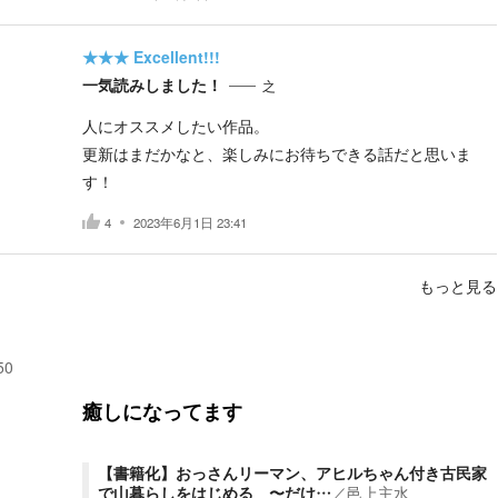
★★★
Excellent!!!
一気読みしました！
之
人にオススメしたい作品。
更新はまだかなと、楽しみにお待ちできる話だと思いま
す！
4
2023年6月1日 23:41
もっと見る
50
癒しになってます
【書籍化】おっさんリーマン、アヒルちゃん付き古民家
で山暮らしをはじめる 〜だけ…
／
邑上主水