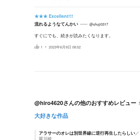
★★★
Excellent!!!
流れるようなてんかい
@shuji0317
すぐにでも、続きが読みたくなります。
1
2023年6月9日 08:52
@hiro4620
さんの他のおすすめレビュー
大好きな作品
アラサーのオレは別世界線に逆行再生したらしい
／
翠川稜