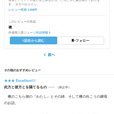
す。 ホラーがメイン。
レビュー投稿
2,658
件
このレビューの作品
襖
作者
尾八原ジュージ
作品情報
1話目から読む
フォロー
前へ
その他のおすすめレビュー
★★★
Excellent!!!
此方と彼方とを隔てるもの
（休止中）
襖のこちら側の『わたし』とその姉、そして襖の向こうの継母
のお話。