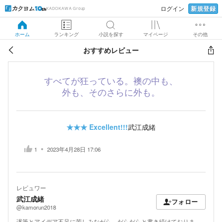
新規登録
ログイン
KADOKAWA Group
ホーム
ランキング
小説を探す
マイページ
その他
おすすめレビュー
すべてが狂っている。襖の中も、
外も、そのさらに外も。
★★★
Excellent!!!
武江成緒
1
2023年4月28日 17:06
レビュワー
武江成緒
フォロー
@kamorun2018
遅筆とアイデア不足に苦しみながら、だらだらと書き続けておりま