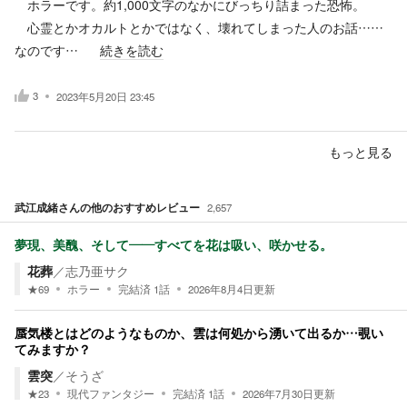
ホラーです。約1,000文字のなかにびっちり詰まった恐怖。
心霊とかオカルトとかではなく、壊れてしまった人のお話……
なのです…
続きを読む
3
2023年5月20日 23:45
もっと見る
武江成緒
さんの他のおすすめレビュー
2,657
夢現、美醜、そして――すべてを花は吸い、咲かせる。
花葬
／
志乃亜サク
★
69
ホラー
完結済
1
話
2026年8月4日
更新
蜃気楼とはどのようなものか、雲は何処から湧いて出るか…覗い
てみますか？
雲突
／
そうざ
★
23
現代ファンタジー
完結済
1
話
2026年7月30日
更新