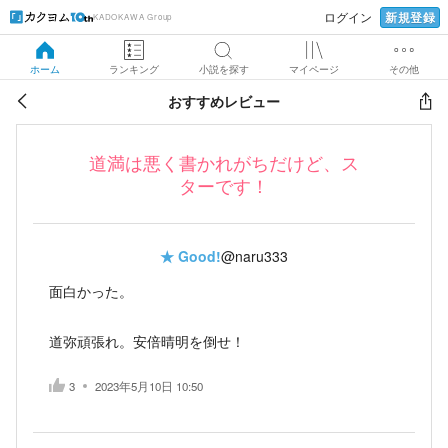
新規登録
ログイン
KADOKAWA Group
ホーム
ランキング
小説を探す
マイページ
その他
おすすめレビュー
道満は悪く書かれがちだけど、ス
ターです！
★
Good!
@naru333
面白かった。
道弥頑張れ。安倍晴明を倒せ！
3
2023年5月10日 10:50