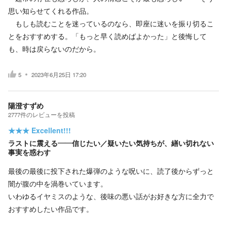
思い知らせてくれる作品。
もしも読むことを迷っているのなら、即座に迷いを振り切るこ
とをおすすめする。「もっと早く読めばよかった」と後悔して
も、時は戻らないのだから。
5
2023年6月25日 17:20
陽澄すずめ
2777
件の
レビューを投稿
★★★
Excellent!!!
ラストに震える——信じたい／疑いたい気持ちが、繕い切れない
事実を惑わす
最後の最後に投下された爆弾のような呪いに、読了後からずっと
闇が腹の中を渦巻いています。
いわゆるイヤミスのような、後味の悪い話がお好きな方に全力で
おすすめしたい作品です。