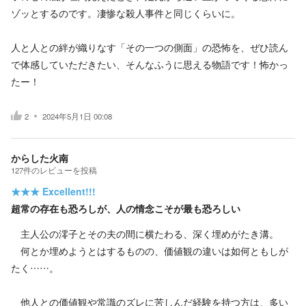
ゾッとするのです。凄惨な殺人事件と同じくらいに。
人と人との絆が織りなす「その一つの側面」の恐怖を、ぜひ読ん
で体感していただきたい、そんなふうに思える物語です！怖かっ
たー！
2
2024年5月1日 00:08
からした火南
127
件の
レビューを投稿
★★★
Excellent!!!
超常の存在も恐ろしが、人の情念こそが最も恐ろしい
主人公の澪子とその夫の間に横たわる、深く埋めがたき溝。
何とか埋めようとはするものの、価値観の違いは如何ともしが
たく……。
他人との価値観や常識のズレに苦しんだ経験を持つ方は、多い