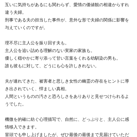
互いに気持ちがあるにも関わらず、愛情の価値観の相違からすれ
違う夫婦。
刑事である夫の担当した事件が、意外な形で夫婦の関係に影響を
与えていくのですが。
理不尽に主人公を振り回す夫も。
主人公を追い詰める理解のない実家の家族も。
優しく穏やかに寄り添って甘い言葉をくれる幼馴染の男も。
誰も彼もに対して、どうにも心を許しきれない。
夫が連れてきた、被害者と思しき女性の幽霊の存在をヒントに導
き出されていく、悍ましい真相。
人間というものの汚さと恐ろしさをありありと見せつけられるよ
うでした。
機微を的確に紡ぐ心理描写で、自然に、どっぷりと、主人公に感
情移入できます。
冒頭でも申し上げましたが、ぜひ最後の最後まで見届けていただ