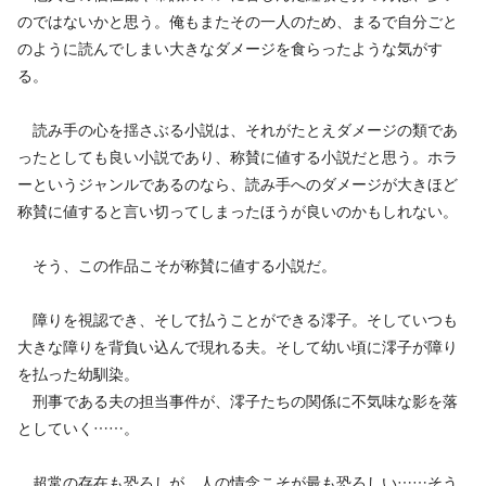
のではないかと思う。俺もまたその一人のため、まるで自分ごと
のように読んでしまい大きなダメージを食らったような気がす
る。
読み手の心を揺さぶる小説は、それがたとえダメージの類であ
ったとしても良い小説であり、称賛に値する小説だと思う。ホラ
ーというジャンルであるのなら、読み手へのダメージが大きほど
称賛に値すると言い切ってしまったほうが良いのかもしれない。
そう、この作品こそが称賛に値する小説だ。
障りを視認でき、そして払うことができる澪子。そしていつも
大きな障りを背負い込んで現れる夫。そして幼い頃に澪子が障り
を払った幼馴染。
刑事である夫の担当事件が、澪子たちの関係に不気味な影を落
としていく……。
超常の存在も恐ろしが、人の情念こそが最も恐ろしい……そう