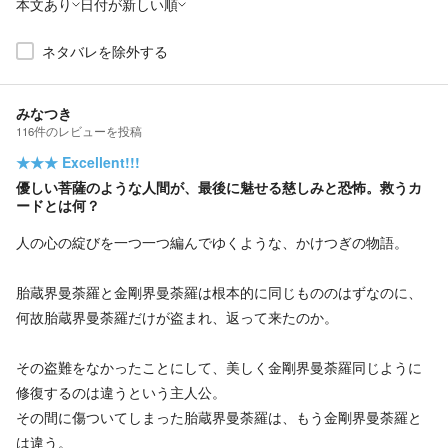
本文あり
日付が新しい順
ネタバレを除外する
みなつき
116
件の
レビューを投稿
★★★
Excellent!!!
優しい菩薩のような人間が、最後に魅せる慈しみと恐怖。救うカ
ードとは何？
人の心の綻びを一つ一つ編んでゆくような、かけつぎの物語。
胎蔵界曼荼羅と金剛界曼荼羅は根本的に同じもののはずなのに、
何故胎蔵界曼荼羅だけが盗まれ、返って来たのか。
その盗難をなかったことにして、美しく金剛界曼荼羅同じように
修復するのは違うという主人公。
その間に傷ついてしまった胎蔵界曼荼羅は、もう金剛界曼荼羅と
は違う。