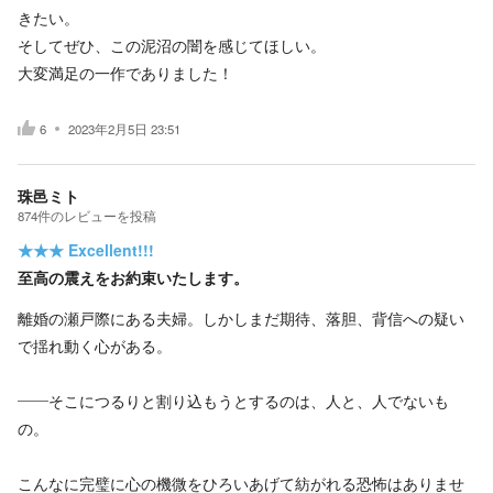
きたい。
そしてぜひ、この泥沼の闇を感じてほしい。
大変満足の一作でありました！
6
2023年2月5日 23:51
珠邑ミト
874
件の
レビューを投稿
★★★
Excellent!!!
至高の震えをお約束いたします。
離婚の瀬戸際にある夫婦。しかしまだ期待、落胆、背信への疑い
で揺れ動く心がある。
――そこにつるりと割り込もうとするのは、人と、人でないも
の。
こんなに完璧に心の機微をひろいあげて紡がれる恐怖はありませ