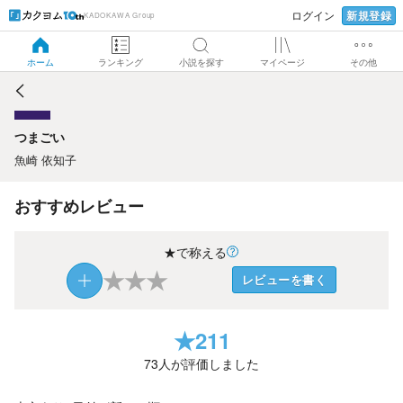
新規登録
ログイン
KADOKAWA Group
つまごい
ホーム
ランキング
小説を探す
マイページ
その他
つまごい
魚崎 依知子
おすすめレビュー
★で称える
★
★
★
レビューを書く
★
211
73
人が評価しました