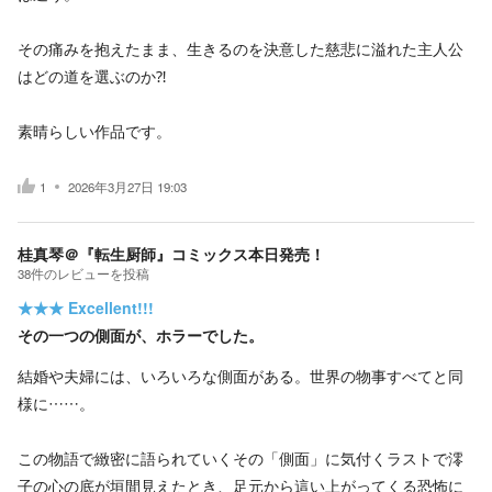
その痛みを抱えたまま、生きるのを決意した慈悲に溢れた主人公
はどの道を選ぶのか⁈
素晴らしい作品です。
1
2026年3月27日 19:03
桂真琴＠『転生厨師』コミックス本日発売！
38
件の
レビューを投稿
★★★
Excellent!!!
その一つの側面が、ホラーでした。
結婚や夫婦には、いろいろな側面がある。世界の物事すべてと同
様に……。
この物語で緻密に語られていくその「側面」に気付くラストで澪
子の心の底が垣間見えたとき、足元から這い上がってくる恐怖に