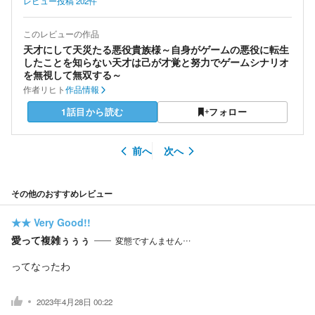
レビュー投稿
202
件
このレビューの作品
天才にして天災たる悪役貴族様～自身がゲームの悪役に転生
したことを知らない天才は己が才覚と努力でゲームシナリオ
を無視して無双する～
作者
リヒト
作品情報
1話目から読む
フォロー
前へ
次へ
その他のおすすめレビュー
★★
Very Good!!
愛って複雑ぅぅぅ
変態ですんません…
ってなったわ
2023年4月28日 00:22