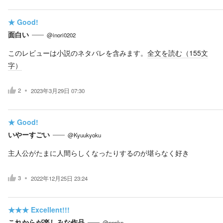
★
Good!
面白い
@inori0202
このレビューは小説のネタバレを含みます。
全文を読む（
155
文
字）
2
2023年3月29日 07:30
★
Good!
いやーすごい
@Kyuukyoku
主人公がたまに人間らしくなったりするのが堪らなく好き
3
2022年12月25日 23:24
★★★
Excellent!!!
これからが楽しみな作品
@pnpkn