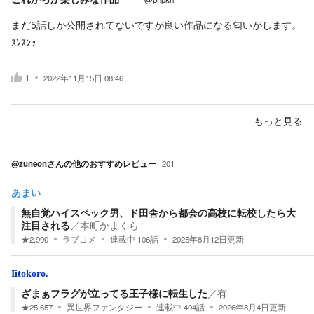
まだ5話しか公開されてないですが良い作品になる匂いがします。
ｽﾝｽﾝｯ
1
2022年11月15日 08:46
もっと見る
@zuneon
さんの他のおすすめレビュー
201
あまい
無自覚ハイスペック男、ド田舎から都会の高校に転校したら大
注目される
／
本町かまくら
★
2,990
ラブコメ
連載中
106
話
2025年8月12日
更新
Iitokoro.
ざまぁフラグが立ってる王子様に転生した
／
有
★
25,657
異世界ファンタジー
連載中
404
話
2026年8月4日
更新