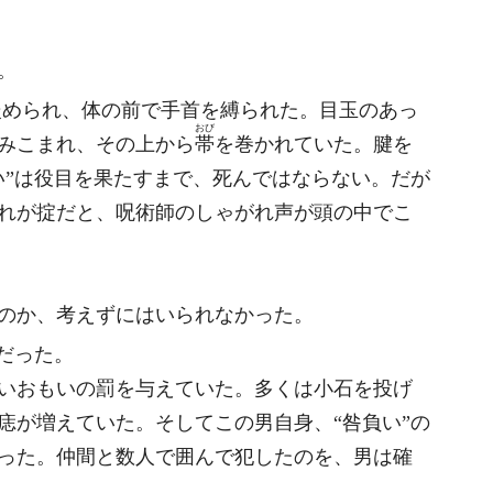
。
嵌
められ、体の前で手首を縛られた。目玉のあっ
おび
みこまれ、その上から
帯
を巻かれていた。腱を
い”は役目を果たすまで、死んではならない。だが
れが掟だと、呪術師のしゃがれ声が頭の中でこ
のか、考えずにはいられなかった。
だった。
いおもいの罰を与えていた。多くは小石を投げ
痣が増えていた。そしてこの男自身、“咎負い”の
った。仲間と数人で囲んで犯したのを、男は確