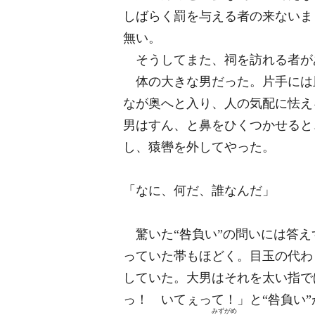
しばらく罰を与える者の来ないま
無い。
そうしてまた、祠を訪れる者が
体の大きな男だった。片手には
なが奥へと入り、人の気配に怯え
男はすん、と鼻をひくつかせると
し、猿轡を外してやった。
「なに、何だ、誰なんだ」
驚いた“咎負い”の問いには答え
っていた帯もほどく。目玉の代わ
していた。大男はそれを太い指で
っ！ いてぇって！」と“咎負い
みずがめ