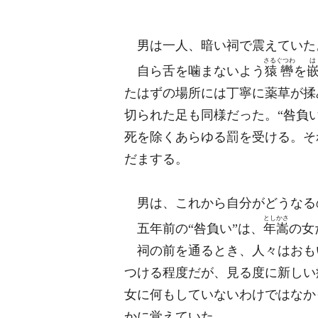
男は一人、暗い祠で震えていた
さるぐつわ
は
自ら舌を噛まないよう
猿轡
を
たはずの場所には丁寧に薬草が揉
切られた足も同様だった。“咎負
死を除くあらゆる罰を受ける。そ
だまする。
男は、これから自分がどうなる
としかさ
五年前の“咎負い”は、
年嵩
の女
祠の前を通るとき、人々はおも
つける程度だが、見る度に新しい
女に何もしていないわけではなか
かに覚えていた。