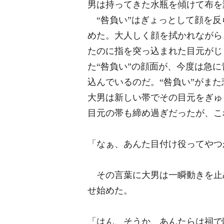
男は持ってきた
水瓶
を傾けて布を
“咎負い”はぎょっとして顔を反
めた。大人しく顔を拭かれながら
たのに指を突っ込まれた目元がじ
た“咎負い”の顔面が、今度は急
込んでいるのだ。“咎負い”がま
大男は新しい帯でその目元をぎゅ
目元の帯も締め過ぎだったが、こ
「なぁ、あんた目付け役ってやつ
その言葉に大男は一瞬動きを止め
せ始めた。
「はん、そうか、あんたらは祠で