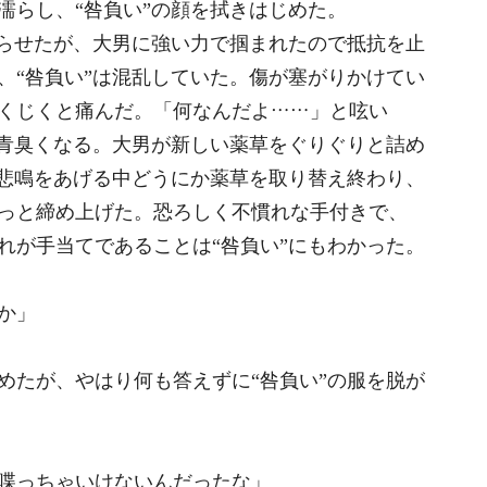
濡らし、“咎負い”の顔を拭きはじめた。
らせたが、大男に強い力で掴まれたので抵抗を止
、“咎負い”は混乱していた。傷が塞がりかけてい
くじくと痛んだ。「何なんだよ……」と呟い
に青臭くなる。大男が新しい薬草をぐりぐりと詰め
た悲鳴をあげる中どうにか薬草を取り替え終わり、
っと締め上げた。恐ろしく不慣れな手付きで、
れが手当てであることは“咎負い”にもわかった。
か」
たが、やはり何も答えずに“咎負い”の服を脱が
喋っちゃいけないんだったな」