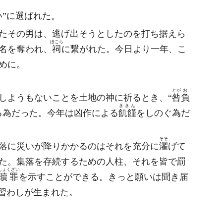
い”に選ばれた。
たその男は、逃げ出そうとしたのを打ち据えら
ほこら
名を奪われ、
祠
に繋がれた。今日より一年、こ
めに。
とが
お
しようもないことを土地の神に祈るとき、“
咎
負
ききん
る為だった。今年は凶作による
飢饉
をしのぐ為だ
そそ
落に災いが降りかかるのはそれを充分に
濯
げて
た。集落を存続するための人柱、それを皆で罰
しょくざい
贖罪
を示すことができる。きっと願いは聞き届
の習わしが生まれた。