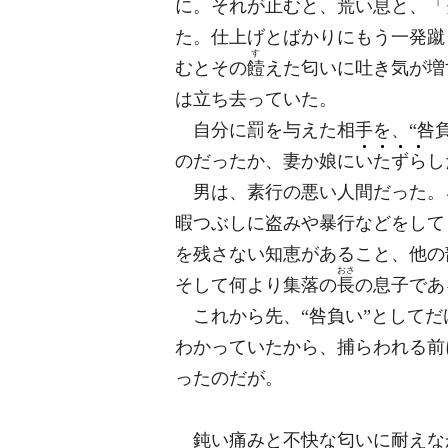
に。それが止むと、荒い息と、「
た。仕上げとばかりにもう一発蹴
す
むとその
饐
えた匂いに吐き気が増
は立ち去っていた。
自分に罰を与えた相手を、“咎負
のだったか、妻か娘に
い
た
ず
ら
し
男は、素行の悪い人間だった。
暇つぶしに盗みや暴行などをして
を残さない知恵があること、他の
おさ
そして何より集落の
長
の息子であ
これから先、“咎負い”としてだ
わかっていたから、捕らわれる前
ったのだが。
鈍い痛みと不快な匂いに耐えなが