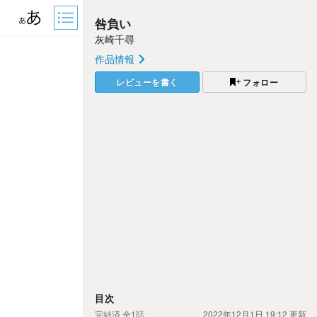
咎負い
灰崎千尋
作品情報
レビューを書く
フォロー
目次
完結済
全1話
2022年12月1日 19:12
更新