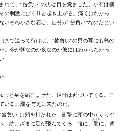
れて、“咎負い”の男は目を覚ました。小石は横
その刺激にびくりと起き上がる。痛くはなかっ
ないその小さな石は、自分が“咎負い”なのだとい
まで這って行けば、“咎負い”の男の耳にも鳥の
が、今が朝なのか夜なのか彼にはわからなかっ
い。
た。
ゅっと身を縮こませた。足音は近づいてくる。こ
ている。罰を与えに来たのだ。
ぶ
咎負い”は頬を
打
たれた。衝撃に頭の中がぐらぐ
あばら
体へ、続けざまに足が飛んでくる。腹に、
肋
に、背