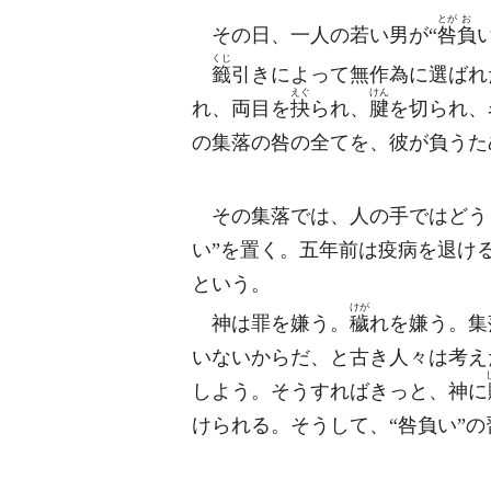
とが
お
その日、一人の若い男が“
咎
負
くじ
籤
引きによって無作為に選ばれ
えぐ
けん
れ、両目を
抉
られ、
腱
を切られ、
の集落の咎の全てを、彼が負うた
その集落では、人の手ではどう
い”を置く。五年前は疫病を退け
という。
けが
神は罪を嫌う。
穢
れを嫌う。集
いないからだ、と古き人々は考え
しよう。そうすればきっと、神に
けられる。そうして、“咎負い”