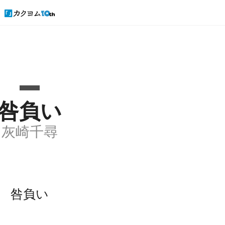
咎負い
灰崎千尋
咎負い