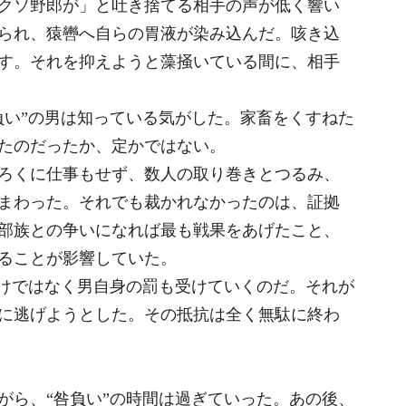
クソ野郎が」と吐き捨てる相手の声が低く響い
られ、猿轡へ自らの胃液が染み込んだ。咳き込
す。それを抑えようと藻掻いている間に、相手
い”の男は知っている気がした。家畜をくすねた
たのだったか、定かではない。
ろくに仕事もせず、数人の取り巻きとつるみ、
まわった。それでも裁かれなかったのは、証拠
部族との争いになれば最も戦果をあげたこと、
ることが影響していた。
けではなく男自身の罰も受けていくのだ。それが
に逃げようとした。その抵抗は全く無駄に終わ
ら、“咎負い”の時間は過ぎていった。あの後、