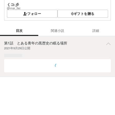
くコ:彡
@mar_fac
フォロー
ギフトを贈る
目次
関連小説
詳細
目次
第1話 とある青年の黒歴史の眠る場所
2021年9月29日
公開