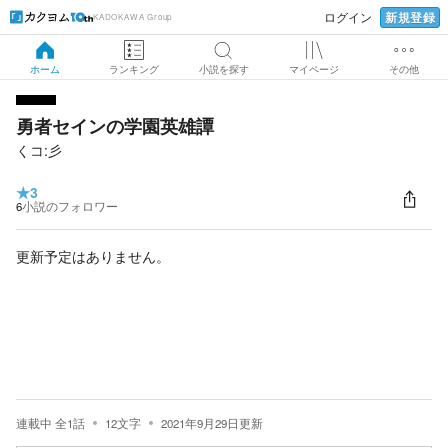
新規登録
ログイン
KADOKAWA Group
ホーム
ランキング
小説を探す
マイページ
その他
勇者セインの学園英雄譚
くコ:彡
★
3
6
小説のフォロワー
更新予定はありません。
連載中
全
1
話
12
文字
2021年9月29日
更新