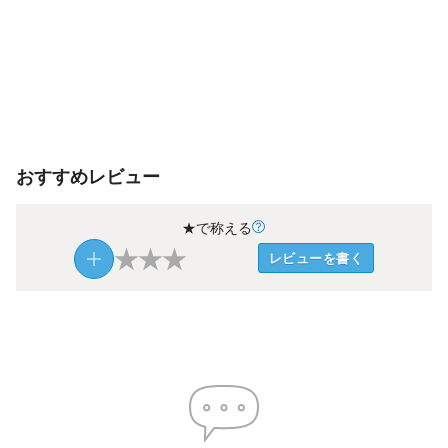
おすすめレビュー
★で称える
★
★
★
レビューを書く