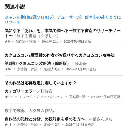
関連小説
ジャンル別1位2冠ソロAIプロデューサーが、好奇心の赴くままに
リサーチ
気になる「あれ」を、本気で調べる〜旅する書斎のリサーチノー
ト〜
／
旅する書斎（☆ほしい）
★
9
創作論・評論
連載中
2
話
2026年5月5日
更新
カクヨムコン2度受賞の作者がお送りするカクヨムコン攻略法
第8回カクヨムコン攻略法（簡略版）
／
藤浪保
★
82
創作論・評論
完結済
1
話
2022年11月13日
更新
その作品は応募規定に則していますか？
カテゴリーエラー
／
杜侍音
★
152
エッセイ・ノンフィクション
完結済
1
話
2025年7月10日
更新
数字で確認、カクヨム作品。
自作品の記録と分析。比較対象を求める方へ
／
灰猫さんきち
★
16
創作論・評論
連載中
9
話
2025年12月5日
更新