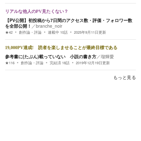
リアルな他人のPV見たくない？
【PV公開】初投稿から7日間のアクセス数・評価・フォロワー数
を全部公開！
／
branche_noir
★
42
創作論・評論
連載中
10
話
2025年9月11日
更新
19,000PV達成! 読者を楽しませることが最終目標である
参考書に(たぶん)載っていない 小説の書き方
／
瑠輝愛
★
116
創作論・評論
完結済
18
話
2019年12月19日
更新
もっと見る