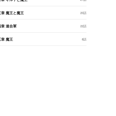
三章 魔王と魔王
20話
四章 連合軍
22話
五章 魔王
8話