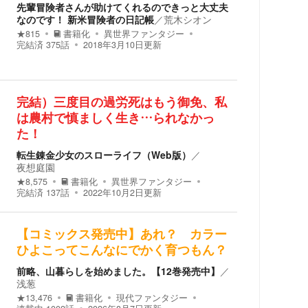
先輩冒険者さんが助けてくれるのできっと大丈夫
なのです！ 新米冒険者の日記帳
／
荒木シオン
★
815
書籍化
異世界ファンタジー
完結済
375
話
2018年3月10日
更新
完結）三度目の過労死はもう御免、私
は農村で慎ましく生き…られなかっ
た！
転生錬金少女のスローライフ（Web版）
／
夜想庭園
★
8,575
書籍化
異世界ファンタジー
完結済
137
話
2022年10月2日
更新
【コミックス発売中】あれ？ カラー
ひよこってこんなにでかく育つもん？
前略、山暮らしを始めました。【12巻発売中】
／
浅葱
★
13,476
書籍化
現代ファンタジー