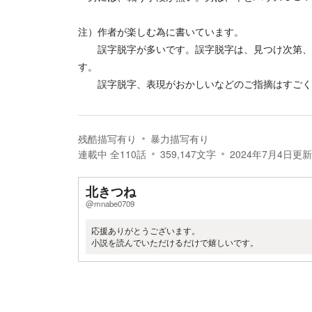
注）作者が楽しむ為に書いています。
誤字脱字が多いです。誤字脱字は、見つけ次第、直
す。
誤字脱字、表現がおかしいなどのご指摘はすごく
残酷描写有り
暴力描写有り
連載中
全
110
話
359,147
文字
2024年7月4日
更新
北きつね
@mnabe0709
応援ありがとうございます。
小説を読んでいただけるだけで嬉しいです。