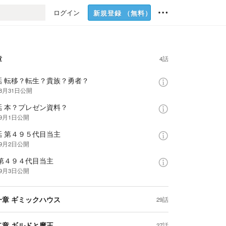
ログイン
新規登録
（無料）
章
4話
話 転移？転生？貴族？勇者？
年8月31日
公開
話 本？プレゼン資料？
年9月1日
公開
話 第４９５代目当主
年9月2日
公開
 第４９４代目当主
年9月3日
公開
一章 ギミックハウス
29話
二章 ギルドと魔王
27話