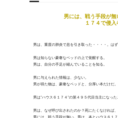
概要
男には、戦う手段が無
１７４で侵入
男は、重度の肺炎で息を引き取った・・・・。はず
男は知らない豪奢なベッドの上で覚醒する。
男は、自分の手足が縮んでいることを知る。
男に与えられた情報は、少ない。
男が得た物は、豪奢なベッドと、分厚い本だけだ。
男は”ハウス６１７４”の第４９５代目当主になった
男は、なぜ呼び出されたのか？死にたくなければ、
男には、戦う手段が無い。男は、本とハウス６１７