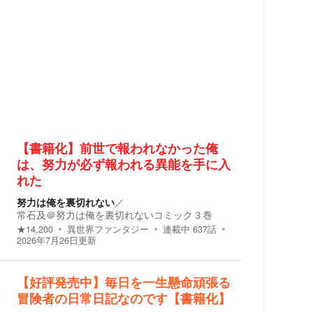
【書籍化】前世で報われなかった俺
は、努力が必ず報われる異能を手に入
れた
努力は俺を裏切れない
／
常石及＠努力は俺を裏切れないコミック３巻
★
14,200
異世界ファンタジー
連載中
637
話
2026年7月26日
更新
【好評発売中】毎日を一生懸命頑張る
冒険者の日常日記なのです【書籍化】