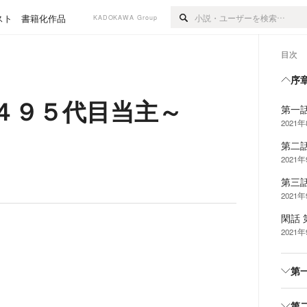
スト
書籍化作品
KADOKAWA Group
目次
序
４９５代目当主～
第一
2021
第二
2021
第三
2021
閑話
2021
第
第