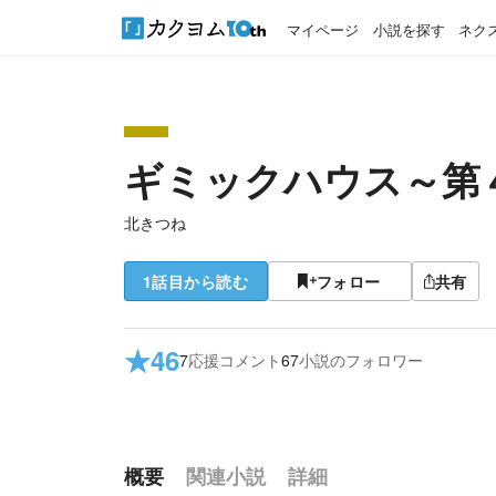
マイページ
小説を探す
ネク
ギミックハウス～第
北きつね
1話目から読む
フォロー
共有
★
46
7
応援コメント
67
小説のフォロワー
概要
関連小説
詳細