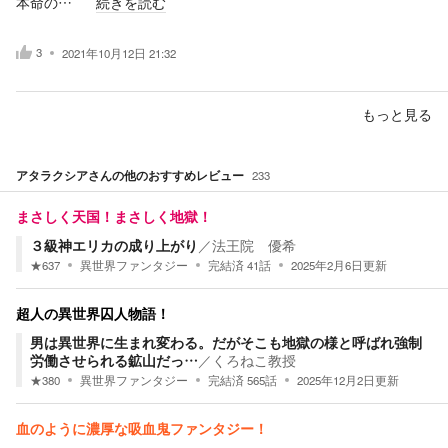
本命の…
続きを読む
3
2021年10月12日 21:32
もっと見る
アタラクシア
さんの他のおすすめレビュー
233
まさしく天国！まさしく地獄！
３級神エリカの成り上がり
／
法王院 優希
★
637
異世界ファンタジー
完結済
41
話
2025年2月6日
更新
超人の異世界囚人物語！
男は異世界に生まれ変わる。だがそこも地獄の様と呼ばれ強制
労働させられる鉱山だっ…
／
くろねこ教授
★
380
異世界ファンタジー
完結済
565
話
2025年12月2日
更新
血のように濃厚な吸血鬼ファンタジー！