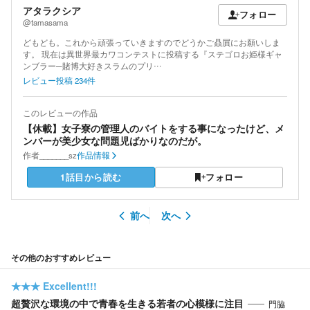
アタラクシア
フォロー
@tamasama
どもども。これから頑張っていきますのでどうかご贔屓にお願いしま
す。 現在は異世界最カワコンテストに投稿する『ステゴロお姫様ギャ
ンブラー─賭博大好きスラムのプリ…
レビュー投稿
234
件
このレビューの作品
【休載】女子寮の管理人のバイトをする事になったけど、メ
ンバーが美少女な問題児ばかりなのだが。
作者
_______sz
作品情報
1話目から読む
フォロー
前へ
次へ
その他のおすすめレビュー
★★★
Excellent!!!
超贅沢な環境の中で青春を生きる若者の心模様に注目
門脇